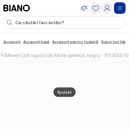
Sari peste navigare, accesează conținutul
Introducerea căutării
Sari peste conținut, mergi la subsol
Accesorii
Accesorii baie
Accesorii pentru toaletă
Suporturi hârti
Epuizat