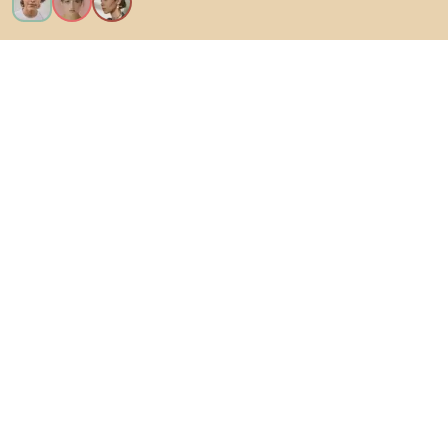
Vreau toate caracteristicile!
Despre Biano
Pentru utilizatori
Pentru magazine
Asigură-te că explorezi
Produse
Inspirații
AI designer