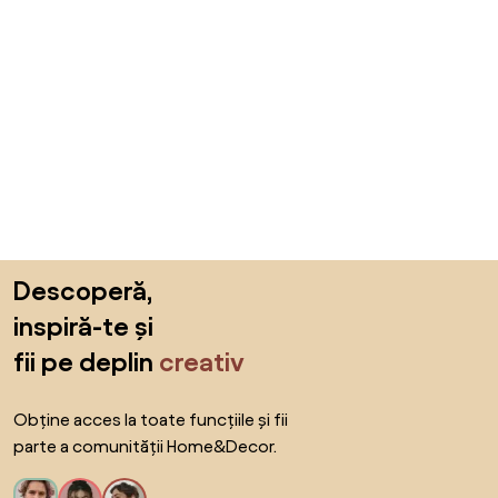
Sari peste subsol, revino la începutul paginii
Descoperă,
inspiră-te și
fii pe deplin
creativ
Obține acces la toate funcțiile și fii
parte a comunității Home&Decor.