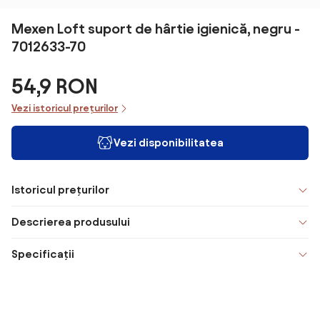
Mexen Loft suport de hârtie igienică, negru -
7012633-70
54,9 RON
Vezi istoricul prețurilor
Vezi disponibilitatea
Istoricul prețurilor
Descrierea produsului
Specificații