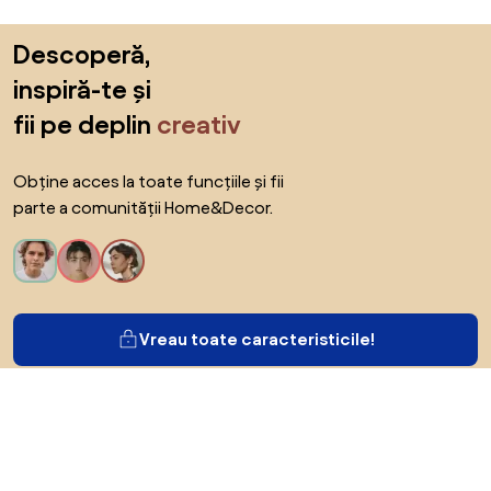
Sari peste subsol, revino la începutul paginii
Descoperă,
inspiră-te și
fii pe deplin
creativ
Obține acces la toate funcțiile și fii
parte a comunității Home&Decor.
Vreau toate caracteristicile!
Despre Biano