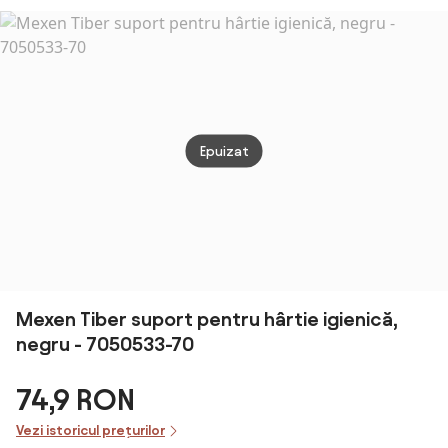
cu spatiu
pentru perie si
raft finisaj alb
mat
Epuizat
Mexen Tiber suport pentru hârtie igienică,
negru - 7050533-70
74,9 RON
Vezi istoricul prețurilor