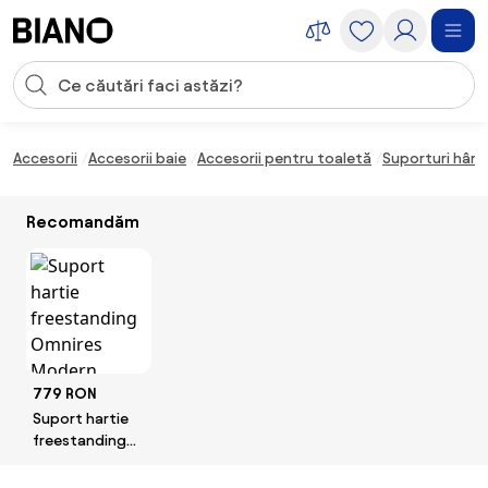
Sari peste navigare, accesează conținutul
Introducerea căutării
Sari peste conținut, mergi la subsol
Accesorii
Accesorii baie
Accesorii pentru toaletă
Suporturi hârti
Recomandăm
779 RON
Suport hartie
freestanding
Omnires
Modern Project