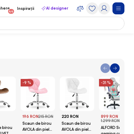
chere
AI designer
Inspirații
44
-9 %
-31 %
196 RON
215 RON
220 RON
899 RON
1.299 RON
Scaun de birou
Scaun de birou
 birou
ALFORD Scaun
AVOLA din piele
AVOLA din piele
ELVET
gaming cu