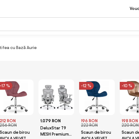
Vou
ifea cu Bază Aurie
-17 %
-12 %
-10 %
212 RON
1.079 RON
196 RON
198 RON
256 RON
222 RON
220 RON
DeluxStar T9
Scaun de birou
Scaun de birou
Scaun de
MESH Premium
AVOLA VELVET
AVOLA VELVET
AVOLA V