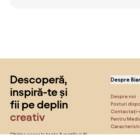
Sari peste subsol, revino la începutul paginii
Descoperă,
Despre Bia
inspiră-te și
Despre noi
fii pe deplin
Posturi disp
Contactați-
creativ
Pentru Medi
Caracteristi
Obține acces la toate funcțiile și fii