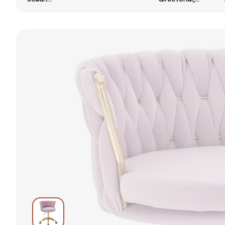
roz pudra
Ergonomic,
Masaj si
Suport Lombar
Incalzire in 7
Reglabil,
puncte, spatar
Umeras,
rabatabil,
Cotiere
suport pentru
Rabatabile,
picioare,
Suport pentru
material textil
Picioare, Mesh,
premium, Bej
Negru