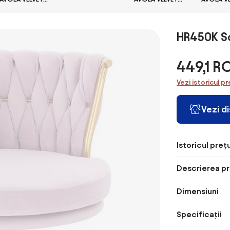
– Scaun
roz inchis
albastru
maro de
Ergonomic,
Cotiere 6D,
Suport Lombar
HR450K Sc
Adaptiv, Spătar
Reglabil pe
449,1 R
Înaltime în 5
poziții,
Vezi istoricul pr
Mecanism
Înclinare/Blocare,
Mesh, Gri
Vezi d
Istoricul prețu
Descrierea pr
Dimensiuni
Specificații