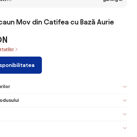
ecologica, roz
ecologica, alb
schis
Masaj in 5
puncte, Perna
lombara cu
aun Mov din Catifea cu Bază Aurie
Masaj, Sistem
iluminare banda
LED RGB, Boxe
ON
Bluetooth,
suport
ețurilor
picioare,
catifea, Gri
isponibilitatea
rilor
odusului