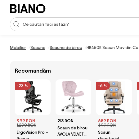
Sari peste navigare, accesează conținutul
Introducerea căutării
Sari peste conținut, mergi la subsol
Mobilier
Scaune
Scaune de birou
HR450K Scaun Mov din Cat
Recomandăm
-23 %
-6 %
999 RON
213 RON
659 RON
1.299 RON
699 RON
Scaun de birou
ErgoVision Pro –
Scaun
AVOLA VELVET
Scaun
directorial,