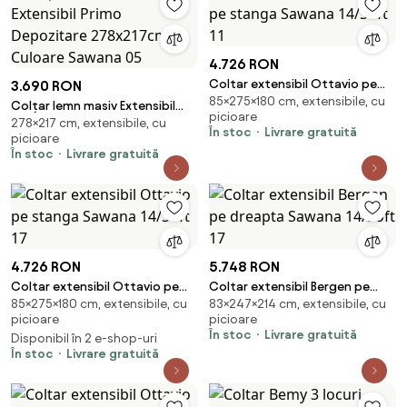
4.726 RON
Coltar extensibil Ottavio pe
3.690 RON
85×275×180 cm, extensibile, cu
stanga Sawana 14/Soft 11
Colțar lemn masiv Extensibil
picioare
278×217 cm, extensibile, cu
Primo Depozitare 278x217cm
În stoc
Livrare gratuită
picioare
Culoare Sawana 05
În stoc
Livrare gratuită
4.726 RON
5.748 RON
Coltar extensibil Ottavio pe
Coltar extensibil Bergen pe
85×275×180 cm, extensibile, cu
83×247×214 cm, extensibile, cu
stanga Sawana 14/Soft 17
dreapta Sawana 14/Soft 17
picioare
picioare
În stoc
Livrare gratuită
Disponibil în 2 e-shop-uri
În stoc
Livrare gratuită