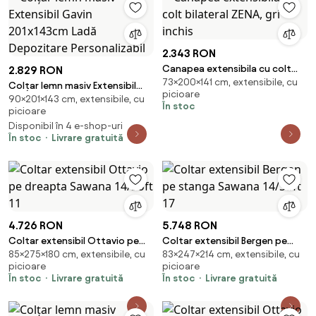
2.343 RON
Canapea extensibila cu colt
2.829 RON
73×200×141 cm, extensibile, cu
bilateral ZENA, gri inchis
Colțar lemn masiv Extensibil
picioare
90×201×143 cm, extensibile, cu
Gavin 201x143cm Ladă
În stoc
picioare
Depozitare Personalizabil
Disponibil în 4 e-shop-uri
În stoc
Livrare gratuită
4.726 RON
5.748 RON
Coltar extensibil Ottavio pe
Coltar extensibil Bergen pe
85×275×180 cm, extensibile, cu
83×247×214 cm, extensibile, cu
dreapta Sawana 14/Soft 11
stanga Sawana 14/Soft 17
picioare
picioare
În stoc
Livrare gratuită
În stoc
Livrare gratuită