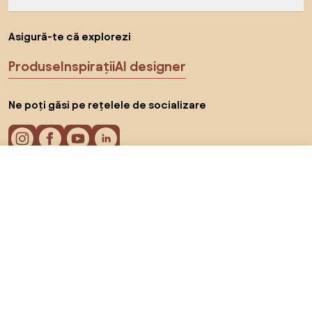
Asigură-te că explorezi
Produse
Inspirații
AI designer
Ne poți găsi pe rețelele de socializare
De la 21.796 RON
Arată ofertele
în magazinele online 2
Cookie-uri
Politica de confidențialitate
Termeni de utilizare
Alege țara
© 2026 Biano s.r.o.