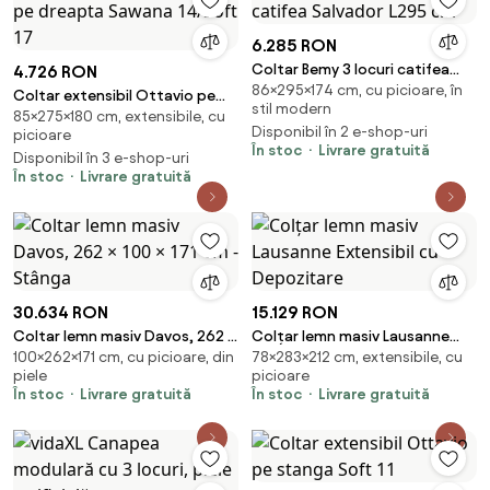
6.285 RON
Coltar Bemy 3 locuri catifea
4.726 RON
86×295×174 cm, cu picioare, în
Salvador L295 cm
Coltar extensibil Ottavio pe
stil modern
85×275×180 cm, extensibile, cu
dreapta Sawana 14/Soft 17
Disponibil în 2 e-shop-uri
picioare
În stoc
Livrare gratuită
Disponibil în 3 e-shop-uri
În stoc
Livrare gratuită
30.634 RON
15.129 RON
Coltar lemn masiv Davos, 262 ×
Colțar lemn masiv Lausanne
100×262×171 cm, cu picioare, din
78×283×212 cm, extensibile, cu
100 × 171 cm - Stânga
Extensibil cu Depozitare
piele
picioare
În stoc
Livrare gratuită
În stoc
Livrare gratuită