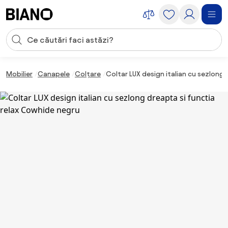
Sari peste navigare, accesează conținutul
Introducerea căutării
Sari peste conținut, mergi la subsol
Mobilier
Canapele
Colțare
Coltar LUX design italian cu sezlong