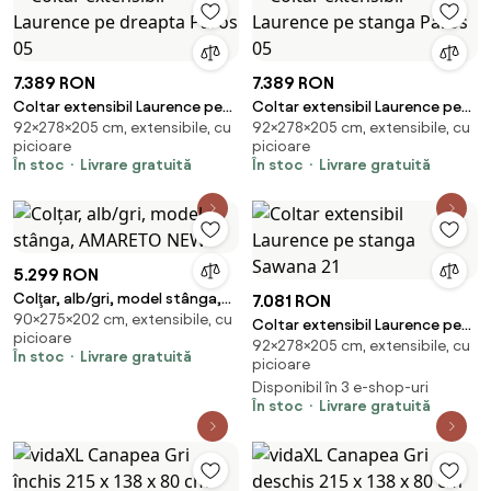
7.389 RON
7.389 RON
Coltar extensibil Laurence pe
Coltar extensibil Laurence pe
92×278×205 cm, extensibile, cu
92×278×205 cm, extensibile, cu
dreapta Paros 05
stanga Paros 05
picioare
picioare
În stoc
Livrare gratuită
În stoc
Livrare gratuită
5.299 RON
Colţar, alb/gri, model stânga,
7.081 RON
90×275×202 cm, extensibile, cu
AMARETO NEW
Coltar extensibil Laurence pe
picioare
92×278×205 cm, extensibile, cu
stanga Sawana 21
În stoc
Livrare gratuită
picioare
Disponibil în 3 e-shop-uri
În stoc
Livrare gratuită