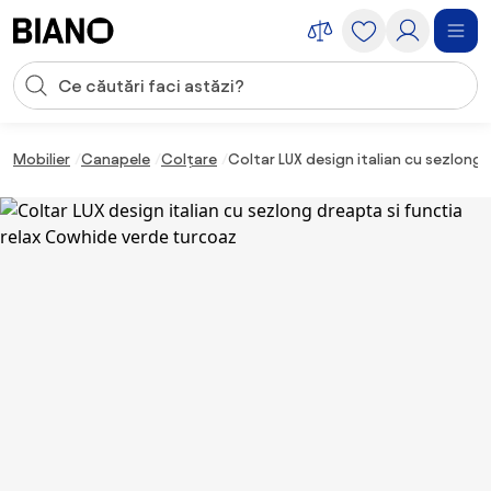
Sari peste navigare, accesează conținutul
Introducerea căutării
Sari peste conținut, mergi la subsol
Mobilier
Canapele
Colțare
Coltar LUX design italian cu sezlong