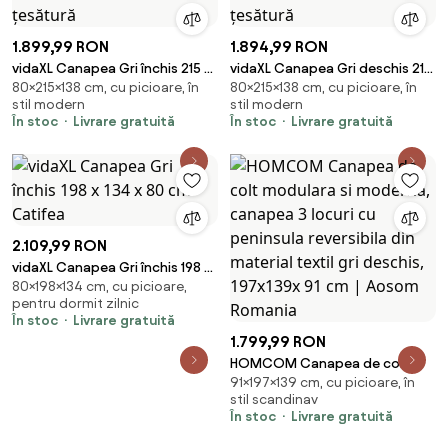
1.899,99 RON
1.894,99 RON
vidaXL Canapea Gri închis 215 x
vidaXL Canapea Gri deschis 215
80×215×138 cm, cu picioare, în
80×215×138 cm, cu picioare, în
138 x 80 cm țesătură
x 138 x 80 cm țesătură
stil modern
stil modern
În stoc
Livrare gratuită
În stoc
Livrare gratuită
2.109,99 RON
vidaXL Canapea Gri închis 198 x
80×198×134 cm, cu picioare,
134 x 80 cm Catifea
pentru dormit zilnic
În stoc
Livrare gratuită
1.799,99 RON
HOMCOM Canapea de colt
91×197×139 cm, cu picioare, în
modulara si moderna, canapea
stil scandinav
3 locuri cu peninsula reversibila
În stoc
Livrare gratuită
din material textil gri deschis,
197x139x 91 cm | Aosom Romania