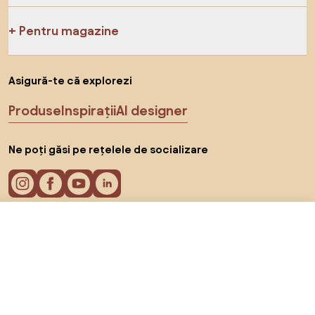
Pentru magazine
Asigură-te că explorezi
Produse
Inspirații
AI designer
Ne poți găsi pe rețelele de socializare
De la 27.062 RON
Arată ofertele
în magazinele online 2
Cookie-uri
Politica de confidențialitate
Termeni de utilizare
Alege țara
© 2026 Biano s.r.o.