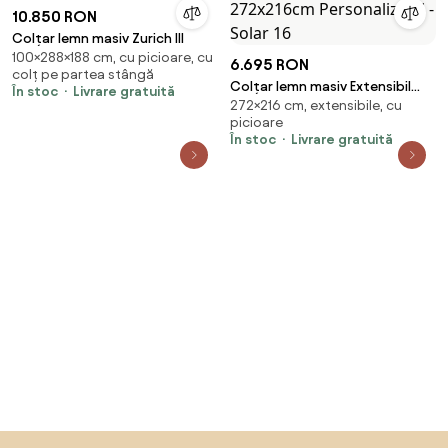
10.850 RON
Colțar lemn masiv Zurich III
100×288×188 cm, cu picioare, cu
6.695 RON
colț pe partea stângă
Colțar lemn masiv Extensibil
În stoc
Livrare gratuită
272×216 cm, extensibile, cu
Toby Depozitare 272x216cm
picioare
Personalizabil - Solar 16
În stoc
Livrare gratuită
Sari peste subsol, revino la începutul paginii