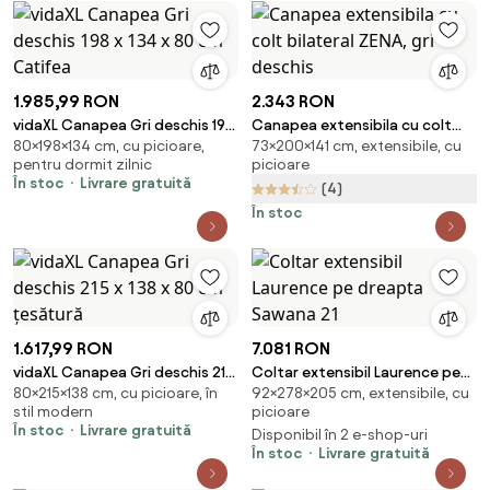
1.985,99 RON
2.343 RON
vidaXL Canapea Gri deschis 198
Canapea extensibila cu colt
80×198×134 cm, cu picioare,
73×200×141 cm, extensibile, cu
x 134 x 80 cm Catifea
bilateral ZENA, gri deschis
pentru dormit zilnic
picioare
În stoc
Livrare gratuită
(4)
În stoc
1.617,99 RON
7.081 RON
vidaXL Canapea Gri deschis 215
Coltar extensibil Laurence pe
80×215×138 cm, cu picioare, în
92×278×205 cm, extensibile, cu
x 138 x 80 cm țesătură
dreapta Sawana 21
stil modern
picioare
În stoc
Livrare gratuită
Disponibil în 2 e-shop-uri
În stoc
Livrare gratuită