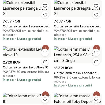
7.637 RON
7.637 RON
Coltar extensibil Laurence pe
Coltar extensibil Laurence pe
92×278×205 cm, extensibile, cu
92×278×205 cm, extensibile, cu
stanga Dora 21
dreapta Dora 21
picioare
picioare
În stoc
Livrare gratuită
În stoc
Livrare gratuită
2.920 RON
Coltar extensibil Livio Alova 10
18.391 RON
90×237×150 cm, extensibile, cu
Colțar lemn masiv Leonardo,
picioare
98×254×210 cm, extensibile, cu
254 × 98 × 210 cm - Stânga
În stoc
Livrare gratuită
picioare
În stoc
Livrare gratuită