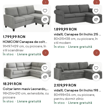
1.899,99 RON
vidaXL Canapea Gri închis 215 x
1.799,99 RON
80×215×138 cm, cu picioare, în
138 x 80 cm țesătură
HOMCOM Canapea de colt
stil modern
91×197×139 cm, cu picioare, în
modulara si moderna, canapea
În stoc
Livrare gratuită
stil scandinav
3 locuri cu peninsula reversibila
În stoc
Livrare gratuită
din material textil gri deschis,
197x139x 91 cm | Aosom Romania
18.391 RON
2.109,99 RON
Colțar lemn masiv Leonardo,
vidaXL Canapea Gri închis 198 x
98×254×210 cm, extensibile, cu
254 × 98 × 210 cm - Stânga
80×198×134 cm, cu picioare,
134 x 80 cm Catifea
picioare
pentru dormit zilnic
În stoc
Livrare gratuită
În stoc
Livrare gratuită