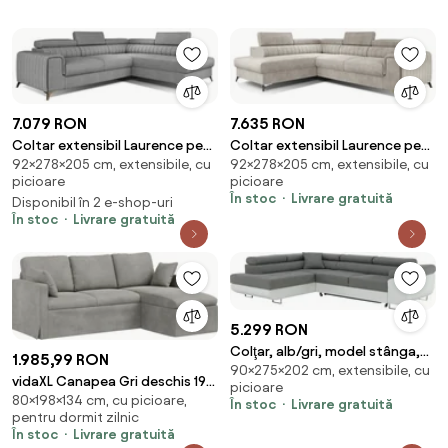
7.079 RON
7.635 RON
Coltar extensibil Laurence pe
Coltar extensibil Laurence pe
92×278×205 cm, extensibile, cu
92×278×205 cm, extensibile, cu
dreapta Sawana 21
stanga Dora 21
picioare
picioare
În stoc
Livrare gratuită
Disponibil în 2 e-shop-uri
În stoc
Livrare gratuită
5.299 RON
Colţar, alb/gri, model stânga,
1.985,99 RON
90×275×202 cm, extensibile, cu
AMARETO NEW
vidaXL Canapea Gri deschis 198
picioare
80×198×134 cm, cu picioare,
x 134 x 80 cm Catifea
În stoc
Livrare gratuită
pentru dormit zilnic
În stoc
Livrare gratuită