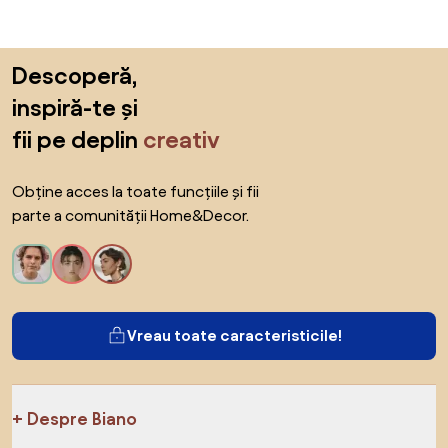
Sari peste subsol, revino la începutul paginii
Descoperă,
inspiră-te și
fii pe deplin
creativ
Obține acces la toate funcțiile și fii
parte a comunității Home&Decor.
Vreau toate caracteristicile!
Despre Biano