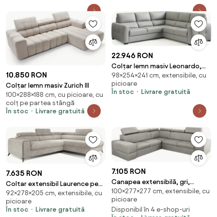
22.946 RON
Colțar lemn masiv Leonardo,
10.850 RON
98×254×241 cm, extensibile, cu
254 × 98 × 241 cm - Stânga
picioare
Colțar lemn masiv Zurich III
În stoc
Livrare gratuită
100×288×188 cm, cu picioare, cu
colț pe partea stângă
În stoc
Livrare gratuită
7.105 RON
7.635 RON
Canapea extensibilă, gri,
Coltar extensibil Laurence pe
100×277×277 cm, extensibile, cu
stânga, MONAKO ROH
92×278×205 cm, extensibile, cu
dreapta Dora 21
picioare
picioare
În stoc
Livrare gratuită
Disponibil în 4 e-shop-uri