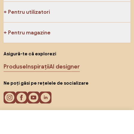
Pentru utilizatori
Pentru magazine
Asigură-te că explorezi
Produse
Inspirații
AI designer
Ne poți găsi pe rețelele de socializare
De la 27.062 RON
Cookie-uri
Arată ofertele
în magazinele online 2
Politica de confidențialitate