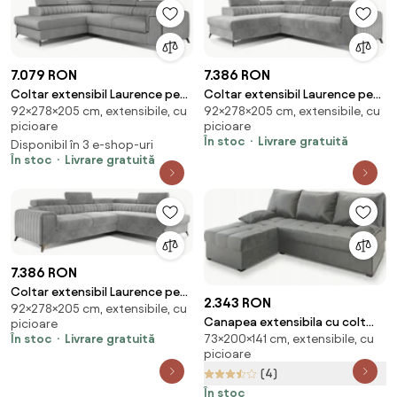
7.079 RON
7.386 RON
Coltar extensibil Laurence pe
Coltar extensibil Laurence pe
92×278×205 cm, extensibile, cu
92×278×205 cm, extensibile, cu
stanga Sawana 21
stanga Paros 05
picioare
picioare
În stoc
Livrare gratuită
Disponibil în 3 e-shop-uri
În stoc
Livrare gratuită
7.386 RON
Coltar extensibil Laurence pe
2.343 RON
92×278×205 cm, extensibile, cu
dreapta Paros 05
Canapea extensibila cu colt
picioare
În stoc
Livrare gratuită
73×200×141 cm, extensibile, cu
bilateral ZENA, gri deschis
picioare
(4)
În stoc