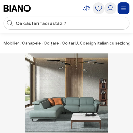
Sari peste navigare, accesează conținutul
Introducerea căutării
Sari peste conținut, mergi la subsol
Mobilier
Canapele
Colțare
Coltar LUX design italian cu sezlong