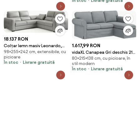
În stoc
Livrare gratuită
18.137 RON
1.617,99 RON
Colțar lemn masiv Leonardo,
98×255×242 cm, extensibile, cu
255 × 98 × 242 cm - Stânga
vidaXL Canapea Gri deschis 215
picioare
80×215×138 cm, cu picioare, în
x 138 x 80 cm țesătură
În stoc
Livrare gratuită
stil modern
În stoc
Livrare gratuită