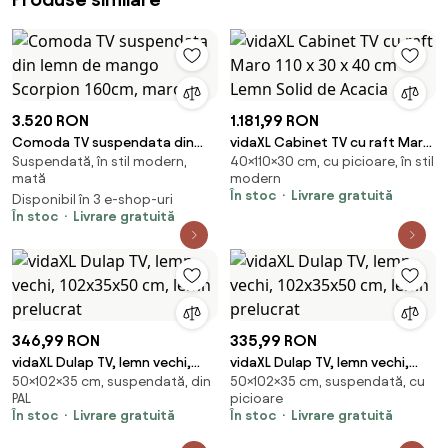
3.520 RON
1.181,99 RON
Comoda TV suspendata din
vidaXL Cabinet TV cu raft Maro
Suspendată, în stil modern,
40×110×30 cm, cu picioare, în stil
lemn de mango Scorpion
110 x 30 x 40 cm Lemn Solid de
mată
modern
160cm, maro
Acacia
În stoc
Livrare gratuită
Disponibil în 3 e-shop-uri
În stoc
Livrare gratuită
346,99 RON
335,99 RON
vidaXL Dulap TV, lemn vechi,
vidaXL Dulap TV, lemn vechi,
50×102×35 cm, suspendată, din
50×102×35 cm, suspendată, cu
102x35x50 cm, lemn prelucrat
102x35x50 cm, lemn prelucrat
PAL
picioare
În stoc
Livrare gratuită
În stoc
Livrare gratuită