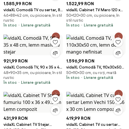
1.585,99 RON
1.522,99 RON
vidaXL Comodă TV cu sertar, 88
vidaXL Cabinet TV Maro 120 x
46×88×42 cm, cu picioare, în stil
50×120×30 cm, cu picioare, în
x 42 x 46 cm, lemn masiv de
30 x 50 cm Lemn masiv de
rustic
stil rustic
stejar
mango nefinisat
În stoc
Livrare gratuită
În stoc
Livrare gratuită
921,99 RON
1.596,99 RON
vidaXL Comodă TV, 90 x 35 x 48
vidaXL Comodă TV, 110x30x50
48×90×35 cm, cu picioare, în stil
50×110×30 cm, cu roți, mată
cm, lemn masiv de stejar
cm, lemn de mango nefinisat
rustic
În stoc
Livrare gratuită
În stoc
Livrare gratuită
431,99 RON
419,99 RON
vidaXL Cabinet TV Stejar
vidaXL Cabinet TV cu sertar