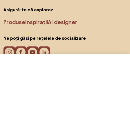
Asigură-te că explorezi
Produse
Inspirații
AI designer
Ne poți găsi pe rețelele de socializare
De la 4.478 RON
Arată ofertele
în magazinele online 2
Cookie-uri
Politica de confidențialitate
Termeni de utilizare
Alege țara
© 2026 Biano s.r.o.