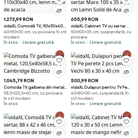
1.273,99 RON
655,99 RON
vidaXL Comodă TV, 110x30x40
vidaXL Cabinet TV cu sertar
40×110×30 cm, cu picioare, în stil
50×100×35 cm, suspendată, cu
cm, lemn masiv de acacia
Maro 100 x 35 x 50 cm Lemn
modern
picioare
Solid de Acacia
În stoc
Livrare gratuită
În stoc
Livrare gratuită
1.045,79 RON
500,99 RON
Comoda TV galbena din metal,
vidaXL Dulapuri pentru TV Pe
58,5×120,5×40 cm, cu picioare,
40×80×30 cm, suspendată, în
120,5x40x58,5 cm, Cambridge
perete 2 pcs Lemn Vechi 80 x
în stil modern
stil modern
Bizzotto
30 x 40 cm
În stoc
În stoc
Livrare gratuită