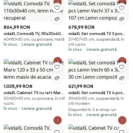
864,99 RON
678,99 RON
vidaXL Comodă TV, 110x30x40
vidaXL Set comodă TV 3 pcs
40×110×30 cm, cu picioare, mată
37×107×35 cm, suspendată, în
cm, lemn masiv recuperat
Lemn Vechi 37 x 35 x 107 cm
În stoc
Livrare gratuită
stil rustic
Lemn compozit
În stoc
Livrare gratuită
1.035,99 RON
621,99 RON
vidaXL Cabinet TV cu raft Maro
vidaXL Set comodă TV 4 pcs
50×120×33 cm, cu picioare, în stil
30×60×30 cm, suspendată, în
120 x 33 x 50 cm lemn masiv de
Lemn Vechi 60 x 30 x 30 cm
rustic
stil modern
acacia
Lemn compozit
În stoc
Livrare gratuită
Disponibil în 2 e-shop-uri
În stoc
Livrare gratuită