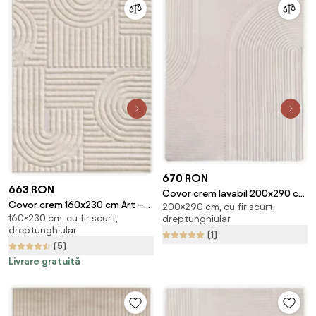
670 RON
663 RON
Covor crem lavabil 200x290 cm
Covor crem 160x230 cm Art –
200×290 cm, cu fir scurt,
Pompei 1612 – Ayyildiz Carpets
160×230 cm, cu fir scurt,
dreptunghiular
Ayyildiz Carpets
dreptunghiular
(1)
(5)
Livrare gratuită