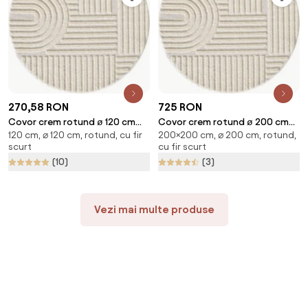
270,58 RON
725 RON
Covor crem rotund ø 120 cm
Covor crem rotund ø 200 cm
120 cm, ⌀ 120 cm, rotund, cu fir
200×200 cm, ⌀ 200 cm, rotund,
Art – Ayyildiz Carpets
Art – Ayyildiz Carpets
scurt
cu fir scurt
(10)
(3)
Vezi mai multe produse