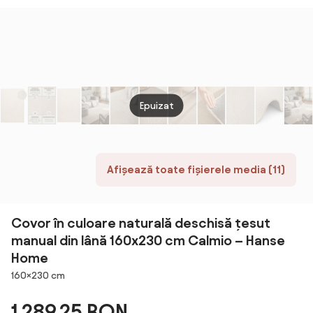
300
Epuizat
Afișează toate fișierele media (11)
Covor în culoare naturală deschisă țesut
manual din lână 160x230 cm Calmio – Hanse
Home
Dimensiuni
160×230 cm
1.289,25 RON