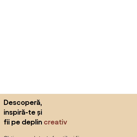
Sari peste subsol, revino la începutul paginii
Descoperă,
inspiră-te și
fii pe deplin
creativ