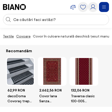
Sari peste navigare, accesează conținutul
Introducerea căutării
Sari peste conținut, mergi la subsol
Textile
Covoare
Covor în culoare naturală deschisă țesut manua
Recomandăm
62,99 RON
2.662,56 RON
132,06 RON
decoDoma
Covor lana
Traversa clasic
Covoraş trepte
Sanza
100-005
GUMA 1 buc
Selectează
Selectează
mărime: 200 X
lătime: 120 X