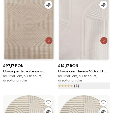
497,17 RON
414,17 RON
Covor pentru exterior și
Covor crem lavabil 160x230 cm
160×230 cm, cu fir scurt,
160×230 cm, cu fir scurt,
interior bej 160x230 cm Nova
Pompei 1612 – Ayyildiz Carpets
dreptunghiular
dreptunghiular
1201 – Ayyildiz Carpets
(4)