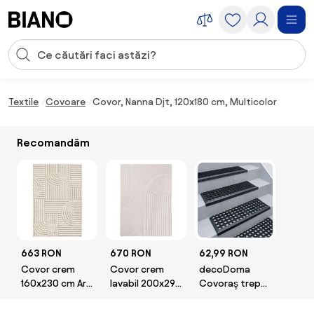
Sari peste navigare, accesează conținutul
Introducerea căutării
Sari peste conținut, mergi la subsol
Textile
Covoare
Covor, Nanna Djt, 120x180 cm, Multicolor
Recomandăm
663 RON
670 RON
62,99 RON
Covor crem
Covor crem
decoDoma
160x230 cm Art
lavabil 200x290
Covoraş trepte
– Ayyildiz
cm Pompei 1612
GUMA 1 buc
Carpets
– Ayyildiz