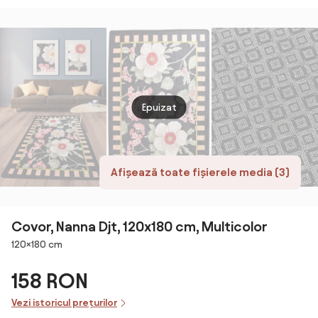
Carpets
Epuizat
Afișează toate fișierele media (3)
Covor, Nanna Djt, 120x180 cm, Multicolor
Dimensiuni
120×180 cm
158 RON
Vezi istoricul prețurilor