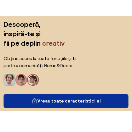
Sari peste subsol, revino la începutul paginii
Descoperă,
inspiră-te și
fii pe deplin
creativ
Obține acces la toate funcțiile și fii
parte a comunității Home&Decor.
Vreau toate caracteristicile!
Despre Biano