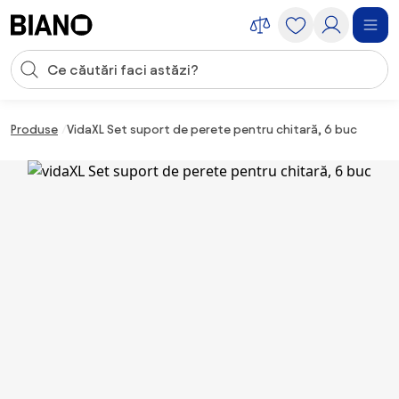
Sari peste navigare, accesează conținutul
Introducerea căutării
Sari peste conținut, mergi la subsol
Produse
VidaXL Set suport de perete pentru chitară, 6 buc