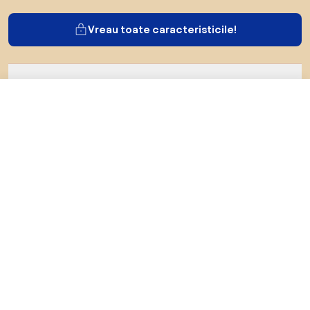
Vreau toate caracteristicile!
Despre Biano
119,99 RON
Către magazin
Pentru utilizatori
Pentru magazine
Asigură-te că explorezi
Produse
Inspirații
AI designer
Ne poți găsi pe rețelele de socializare