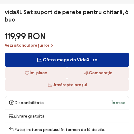
vidaXL Set suport de perete pentru chitară, 6
buc
119,99 RON
Vezi istoricul prețurilor
Către magazin VidaXL.ro
Îmi place
Comparaţie
Urmărește prețul
Disponibilitate
În stoc
Livrare gratuită
Puteți returna produsul în termen de 14 de zile.