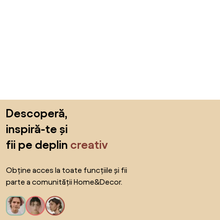
Sari peste subsol, revino la începutul paginii
Descoperă,
inspiră-te și
fii pe deplin
creativ
Obține acces la toate funcțiile și fii
parte a comunității Home&Decor.