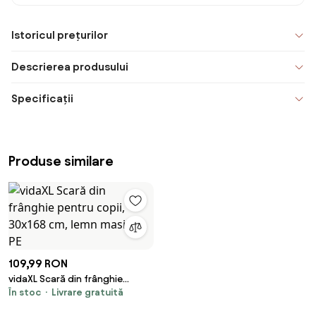
Istoricul prețurilor
Descrierea produsului
Specificații
Produse similare
109,99 RON
vidaXL Scară din frânghie
În stoc
Livrare gratuită
pentru copii, 30x168 cm, lemn
masiv și PE