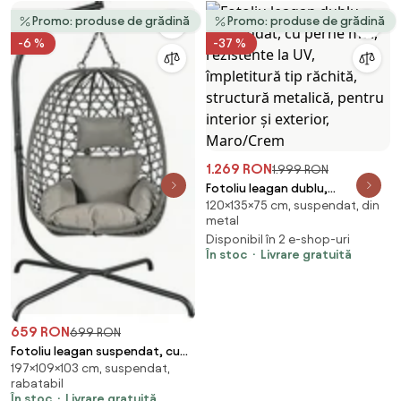
Promo: produse de grădină
Promo: produse de grădină
-6 %
-37 %
1.269 RON
1.999 RON
Fotoliu leagan dublu,
120×135×75 cm, suspendat, din
suspendat, cu perne moi,
metal
rezistente la UV, împletitură tip
Disponibil în 2 e-shop-uri
răchită, structură metalică,
În stoc
Livrare gratuită
pentru interior și exterior,
Maro/Crem
659 RON
699 RON
Fotoliu leagan suspendat, cu
197×109×103 cm, suspendat,
perne moi, cos pliabil,
rabatabil
rezistente la UV, împletitură PE
În stoc
Livrare gratuită