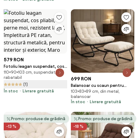
ratan, structură metalică,
pentru interior și exterior, Gri
579 RON
Fotoliu leagan suspendat, cos
110×90×103 cm, suspendat,
pliabil, perne moi, rezistent la
rabatabil
699 RON
UV, împletitură PE ratan,
(1)
structură metalică, pentru
Balansoar cu scaun pentru
interior și exterior, Maro
În stoc
Livrare gratuită
103×83×89 cm, din metal,
suport picioare, cadru metalic,
balansoar
pentru uz interior și exterior,
În stoc
Livrare gratuită
rezistent până la 150 kg, Alb
Promo: produse de grădină
Promo: produse de grădină
-13 %
-18 %