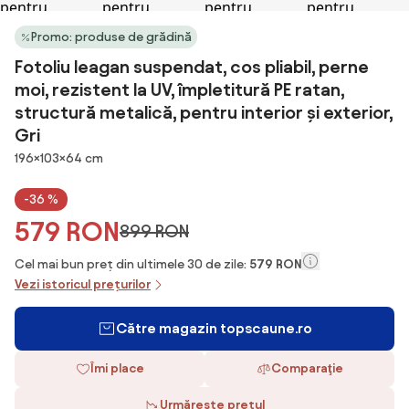
Promo: produse de grădină
Fotoliu leagan suspendat, cos pliabil, perne
moi, rezistent la UV, împletitură PE ratan,
structură metalică, pentru interior și exterior,
Gri
Dimensiuni
196×103×64 cm
-36 %
579 RON
899 RON
Cel mai bun preț din ultimele 30 de zile:
579 RON
Vezi istoricul prețurilor
Către magazin topscaune.ro
Îmi place
Comparaţie
Urmărește prețul