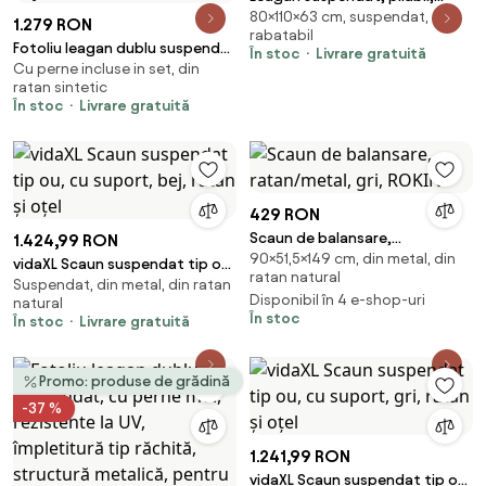
80×110×63 cm, suspendat,
cadru de susținere, bază din
1.279 RON
rabatabil
oțel, perne din material textil
Fotoliu leagan dublu suspendat
În stoc
Livrare gratuită
rezistent la UV și apa, pentru
Cu perne incluse in set, din
în formă de ou cu suport,
interior și exterior, Negru/Gri
ratan sintetic
hamac pentru terasă,
În stoc
Livrare gratuită
balansoar pentru 2 persoane,
cos pliabil, cu perne detasabile,
pentru interior, gazon, grădină,
Bej
429 RON
Scaun de balansare,
1.424,99 RON
90×51,5×149 cm, din metal, din
ratan/metal, gri, ROKIN
vidaXL Scaun suspendat tip ou,
ratan natural
Suspendat, din metal, din ratan
cu suport, bej, ratan și oțel
Disponibil în 4 e-shop-uri
natural
În stoc
În stoc
Livrare gratuită
Promo: produse de grădină
-37 %
1.241,99 RON
vidaXL Scaun suspendat tip ou,