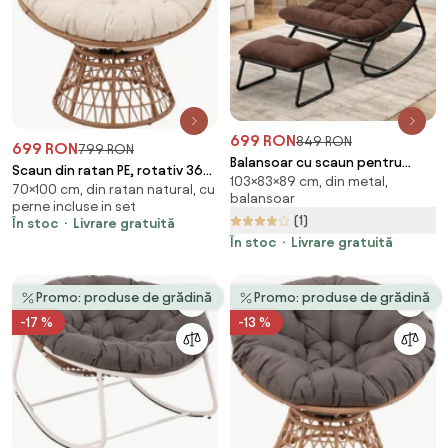
699 RON
849 RON
699 RON
799 RON
Balansoar cu scaun pentru
Scaun din ratan PE, rotativ 360
103×83×89 cm, din metal,
suport picioare, cadru metalic,
70×100 cm, din ratan natural, cu
grade, perna Bej– Relaxare
balansoar
pentru uz interior și exterior,
perne incluse in set
premium pentru grădina ta
(1)
rezistent până la 150 kg, Maro
În stoc
Livrare gratuită
În stoc
Livrare gratuită
Promo: produse de grădină
Promo: produse de grădină
-17 %
-13 %