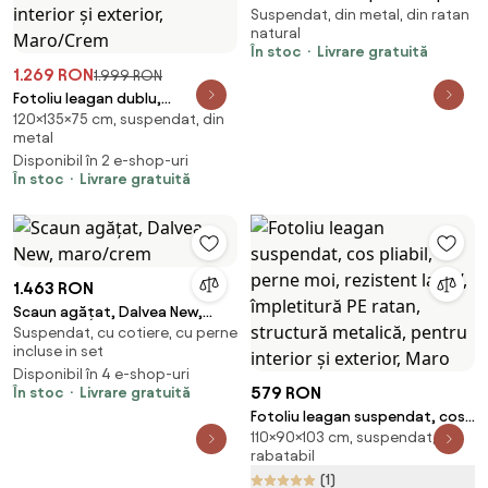
Suspendat, din metal, din ratan
cu suport, gri, ratan și oțel
natural
În stoc
Livrare gratuită
1.269 RON
1.999 RON
Fotoliu leagan dublu,
120×135×75 cm, suspendat, din
suspendat, cu perne moi,
metal
rezistente la UV, împletitură tip
Disponibil în 2 e-shop-uri
răchită, structură metalică,
În stoc
Livrare gratuită
pentru interior și exterior,
Maro/Crem
1.463 RON
Scaun agățat, Dalvea New,
Suspendat, cu cotiere, cu perne
maro/crem
incluse in set
Disponibil în 4 e-shop-uri
579 RON
În stoc
Livrare gratuită
Fotoliu leagan suspendat, cos
110×90×103 cm, suspendat,
pliabil, perne moi, rezistent la
rabatabil
UV, împletitură PE ratan,
(1)
structură metalică, pentru