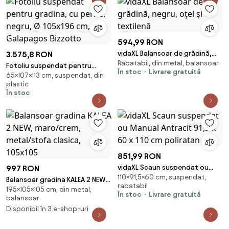
594,99 RON
vidaXL Balansoar de grădină,
3.575,8 RON
Rabatabil, din metal, balansoar
negru, oțel și textilenă
Fotoliu suspendat pentru
În stoc
Livrare gratuită
65×107×113 cm, suspendat, din
gradina, cu perne, negru, Ø
plastic
105x196 cm, Galapagos
În stoc
Bizzotto
851,99 RON
vidaXL Scaun suspendat ou
997 RON
110×91,5×60 cm, suspendat,
Manual Antracit 91,5 x 60 x 110
Balansoar gradina KALEA 2 NEW,
rabatabil
cm poliratan
195×105×105 cm, din metal,
maro/crem, metal/stofa
În stoc
Livrare gratuită
balansoar
clasica, 105x105
Disponibil în 3 e-shop-uri