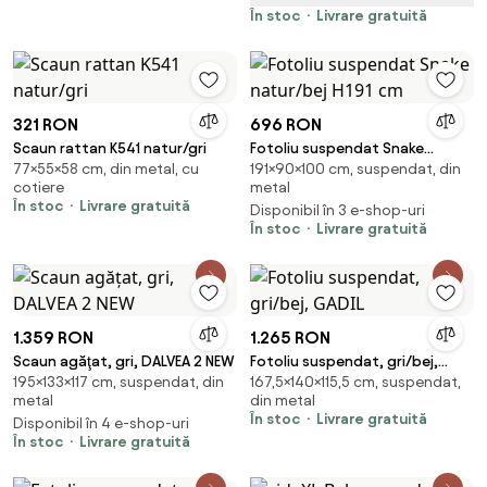
interior și exterior, Maro
În stoc
Livrare gratuită
321 RON
696 RON
Scaun rattan K541 natur/gri
Fotoliu suspendat Snake
77×55×58 cm, din metal, cu
191×90×100 cm, suspendat, din
natur/bej H191 cm
cotiere
metal
În stoc
Livrare gratuită
Disponibil în 3 e-shop-uri
În stoc
Livrare gratuită
1.359 RON
1.265 RON
Scaun agăţat, gri, DALVEA 2 NEW
Fotoliu suspendat, gri/bej,
195×133×117 cm, suspendat, din
167,5×140×115,5 cm, suspendat,
GADIL
metal
din metal
În stoc
Livrare gratuită
Disponibil în 4 e-shop-uri
În stoc
Livrare gratuită