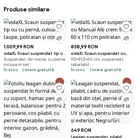
Produse similare
1.009,99 RON
838,99 RON
vidaXL Scaun suspendat tip ou
vidaXL Scaun suspendat ou
Suspendat, din metal, cu perne
110×91,5×60 cm, suspendat,
cu pernă, culoare taupe,
Manual Alb crem 91,5 x 60 x 110
incluse in set
rabatabil
poliratan și oțel
cm poliratan
În stoc
Livrare gratuită
În stoc
Livrare gratuită
649 RON
Leagan suspendat, pliabil,