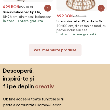
499 RON
599 RON
Scaun Balansoar tip Ou,
699 RON
799 RON
81×96 cm, din metal, balansoar
Șezlong din ratan PE, cadru
În stoc
Livrare gratuită
Scaun din ratan PE, rotativ 360
metalic, pernă căptușită,
70×100 cm, din ratan natural, cu
grade, perna Gri– Relaxare
pentru exterior si interior, Gri
perne incluse in set
premium pentru grădina ta
În stoc
Livrare gratuită
Vezi mai multe produse
Sari peste subsol, revino la începutul paginii
Descoperă,
inspiră-te și
fii pe deplin
creativ
Obține acces la toate funcțiile și fii
parte a comunității Home&Decor.