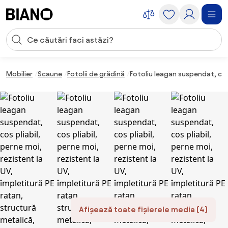
Sari peste navigare, accesează conținutul
Introducerea căutării
Sari peste conținut, mergi la subsol
Mobilier
Scaune
Fotolii de grădină
Fotoliu leagan suspendat, cos p
Afișează toate fișierele media (4)