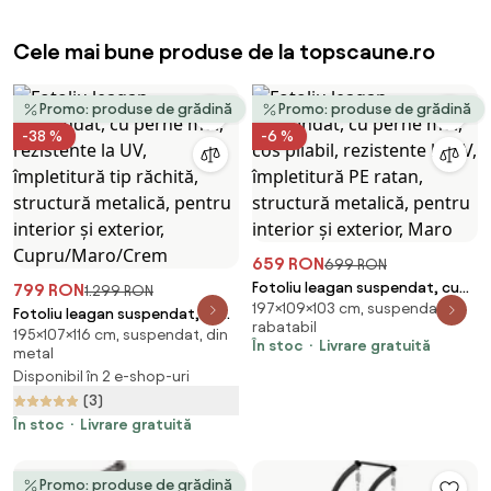
Cele mai bune produse de la topscaune.ro
Promo: produse de grădină
Promo: produse de grădină
-38 %
-6 %
659 RON
699 RON
Fotoliu leagan suspendat, cu
799 RON
1.299 RON
197×109×103 cm, suspendat,
perne moi, cos pliabil,
Fotoliu leagan suspendat, cu
rabatabil
rezistente la UV, împletitură PE
195×107×116 cm, suspendat, din
perne moi, rezistente la UV,
În stoc
Livrare gratuită
metal
ratan, structură metalică,
împletitură tip răchită,
pentru interior și exterior, Maro
Disponibil în 2 e-shop-uri
structură metalică, pentru
(3)
interior și exterior,
Cupru/Maro/Crem
În stoc
Livrare gratuită
Promo: produse de grădină