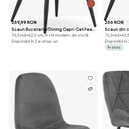
269,99 RON
266 RON
Scaun Bucatarie/Dining Capri Catifea
Scaun din c
76,5×46×42,5 cm, în stil modern, din stofă
76,5×46×42,5 
Gri
Disponibil în 2 e-shop-uri
Disponibil în
În stoc