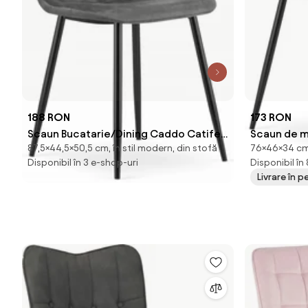
188 RON
173 RON
Scaun Bucatarie/Dining Caddo Catifea
Scaun de 
87,5×44,5×50,5 cm, în stil modern, din stofă
76×46×34 cm, 
Gri
picioare ne
Disponibil în 3 e-shop-uri
Disponibil în
Livrare în 