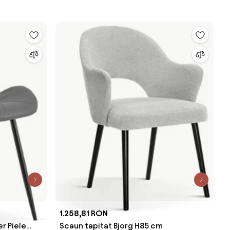
1.258,81 RON
r Piele
Scaun tapitat Bjorg H85 cm