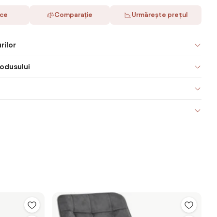
ace
Comparaţie
Urmărește prețul
rilor
odusului