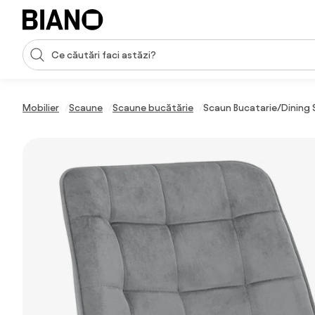
Sari peste navigare, accesează conținutul
Introducerea căutării
Sari peste conținut, mergi la subsol
Mobilier
Scaune
Scaune bucătărie
Scaun Bucatarie/Dining S