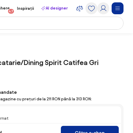
chere
AI designer
Inspirații
47
atarie/Dining Spirit Catifea Gri
mandate
agazine cu prețuri de la 211 RON până la 313 RON:
urnat
N
Către e-shop