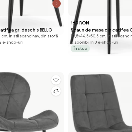
160 RON
atifea gri deschis BELLO
Scaun de masa din catifea C
cm, în stil scandinav, din stofă
87,5×44,5×50,5 cm, în stil scandi
inchis cu picioare negre, 
 2 e-shop-uri
Disponibil în 3 e-shop-uri
În stoc