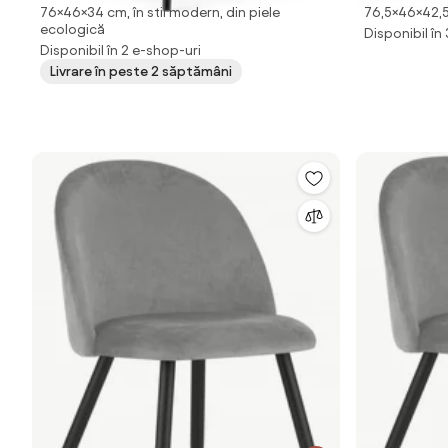
76×46×34 cm, în stil modern, din piele
76,5×46×42,5 
ecologica cu picioare negre, gri
Gri Inchis
ecologică
Disponibil în
Disponibil în 2 e-shop-uri
Livrare în peste 2 săptămâni