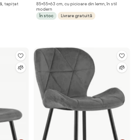
ă, tapițat
85×55×63 cm, cu picioare din lemn, în stil
modern
În stoc
Livrare gratuită