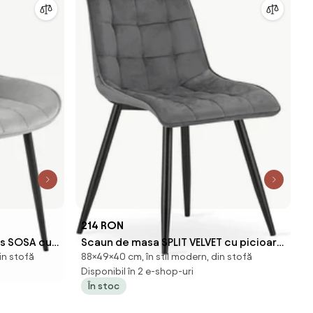
214 RON
is SOSA cu
Scaun de masa SPLIT VELVET cu picioare
in stofă
88×49×40 cm, în stil modern, din stofă
negre, gri inchis
Disponibil în 2 e-shop-uri
În stoc