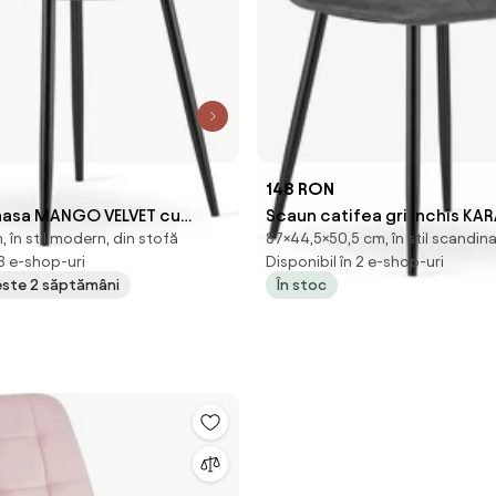
148 RON
masa MANGO VELVET cu
Scaun catifea gri inchis KA
în stil modern, din stofă
87×44,5×50,5 cm, în stil scandina
gre, gri inchis
picioare negre
 8 e-shop-uri
Disponibil în 2 e-shop-uri
peste 2 săptămâni
În stoc