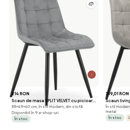
214 RON
219,01 RON
Scaun de masa SPLIT VELVET cu picioare
Scaun livin
88×49×40 cm, în stil modern, din stofă
În stil moder
negre, gri deschis
catifea cu 
metal
Disponibil în 9 e-shop-uri
În stoc
În stoc