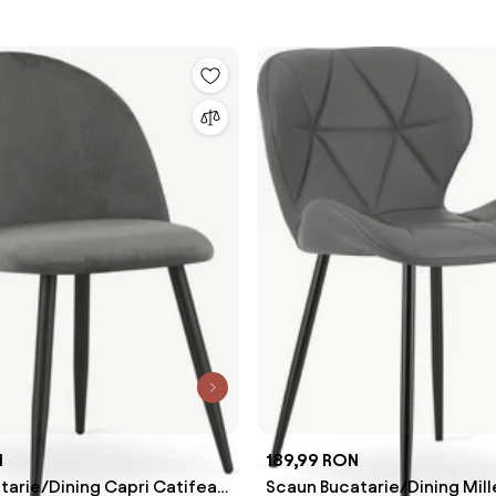
N
189,99 RON
tarie/Dining Capri Catifea
Scaun Bucatarie/Dining Mille