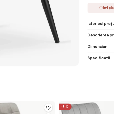
Îmi pl
Istoricul prețu
Descrierea pr
Dimensiuni
Specificații
-8 %