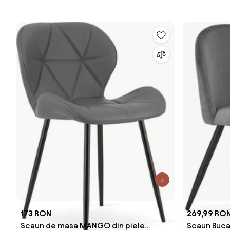
173 RON
269,99 RO
Scaun de masa MANGO din piele
Scaun Buca