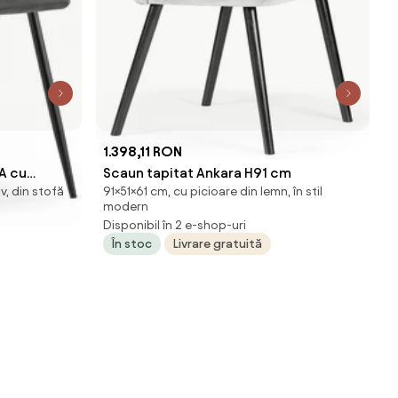
1.398,11 RON
RA cu
Scaun tapitat Ankara H91 cm
v, din stofă
91×51×61 cm, cu picioare din lemn, în stil
modern
Disponibil în 2 e-shop-uri
În stoc
Livrare gratuită