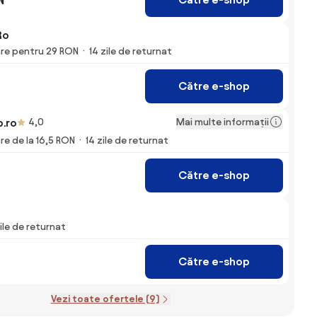
Ro
are pentru 29 RON
14 zile de returnat
Către e-shop
Mai multe informații
.ro
4,0
are de la 16,5 RON
14 zile de returnat
Către e-shop
ile de returnat
Către e-shop
Vezi toate ofertele (9)