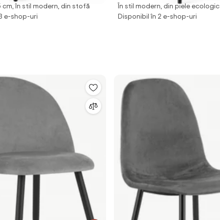
cm, în stil modern, din stofă
În stil modern, din piele ecologic
Ecologica Gri
 3 e-shop-uri
Disponibil în 2 e-shop-uri