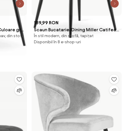
189,99 RON
uloare gri
Scaun Bucatarie/Dining Miller Catifea
nav, din stofă
În stil modern, din stofă, tapițat
COMO
Gri
Disponibil în 8 e-shop-uri