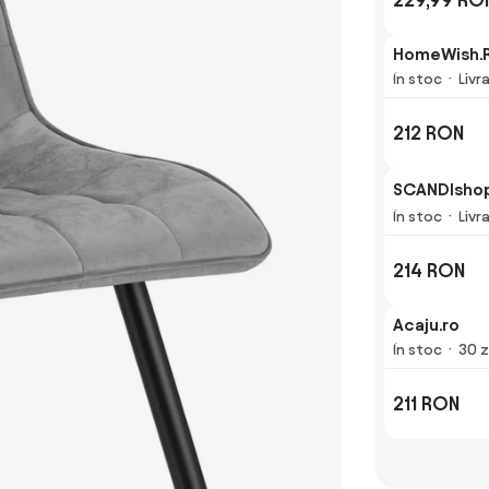
HomeWish.
În stoc
Livr
212 RON
SCANDIshop
În stoc
Livr
214 RON
Acaju.ro
În stoc
30 z
211 RON