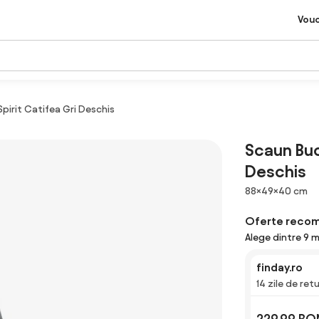
Vou
pirit Catifea Gri Deschis
Scaun Buc
Deschis
Dimensiuni
88×49×40 cm
Oferte reco
Alege dintre 9 m
finday.ro
14 zile de ret
229,99 RO