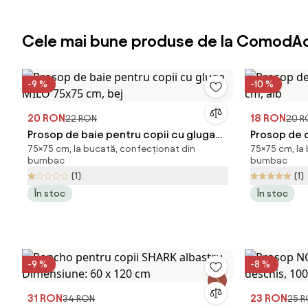
Cele mai bune produse de la ComodAc
-9 %
-10 %
20 RON
18 RON
22 RON
20 R
Prosop de baie pentru copii cu gluga
Prosop de c
75×75 cm, la bucată, confecționat din
75×75 cm, la
MILO 75x75 cm, bej
cm, alb
bumbac
bumbac
(1)
(1)
În stoc
În stoc
-9 %
-8 %
31 RON
23 RON
34 RON
25 