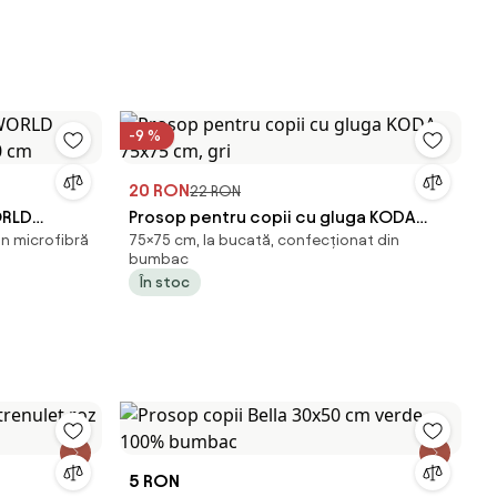
-9 %
20 RON
22 RON
ORLD
Prosop pentru copii cu gluga KODA
in microfibră
75×75 cm, la bucată, confecționat din
20 cm
75x75 cm, gri
bumbac
În stoc
5 RON