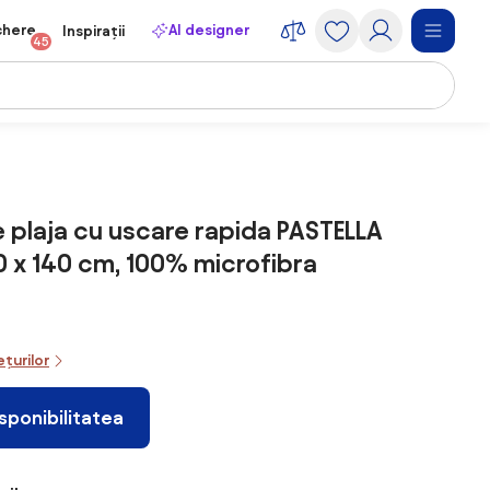
chere
AI designer
Inspirații
45
 plaja cu uscare rapida PASTELLA
0 x 140 cm, 100% microfibra
ețurilor
isponibilitatea