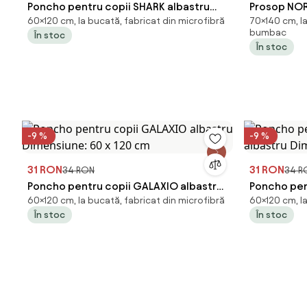
Poncho pentru copii SHARK albastru
Prosop NOR
60×120 cm, la bucată, fabricat din microfibră
70×140 cm, l
Dimensiune: 60 x 120 cm
deschis, 
bumbac
În stoc
În stoc
-9 %
-9 %
31 RON
31 RON
34 RON
34 R
Poncho pentru copii GALAXIO albastru
Poncho pent
60×120 cm, la bucată, fabricat din microfibră
60×120 cm, la
Dimensiune: 60 x 120 cm
albastru D
În stoc
În stoc