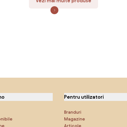
Vezi mai multe produse
no
Pentru utilizatori
Branduri
onibile
Magazine
ne
Articole