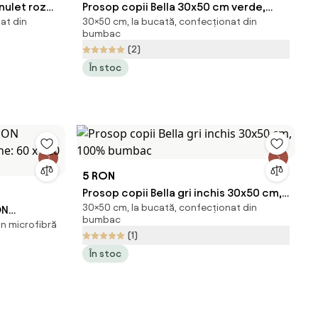
nulet roz
Prosop copii Bella 30x50 cm verde,
at din
30×50 cm, la bucată, confecționat din
100% bumbac
bumbac
(2)
În stoc
5 RON
Prosop copii Bella gri inchis 30x50 cm,
30×50 cm, la bucată, confecționat din
ON
100% bumbac
bumbac
in microfibră
: 60 x 120
(1)
În stoc