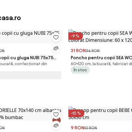
asa.ro
-9 %
31 RON
ON
34 RON
opii cu gluga NUBI 75x75
Poncho pentru copii SEA W
 bucată, confecționat din
60×120 cm, la bucată, fabricat d
colorat Dimensiune: 60 x 1
În stoc
-10 %
9 RON
RON
10 RON