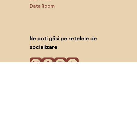
Data Room
Ne poți găsi pe rețelele de
socializare
Cookie-uri
Politica de confidențialitate
Termeni de utilizare
© 2026 Biano s.r.o.