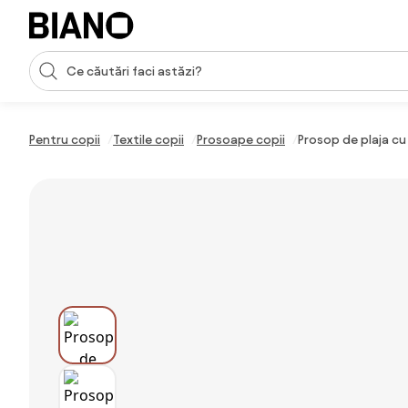
Sari peste navigare, accesează conținutul
Introducerea căutării
Sari peste conținut, mergi la subsol
Pentru copii
Textile copii
Prosoape copii
Prosop de plaja cu