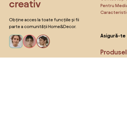
creativ
Pentru Medi
Caracteristi
Obține acces la toate funcțiile și fii
parte a comunității Home&Decor.
Asigură-te 
Produse
Vreau toate caracteristicile!
Alege țara