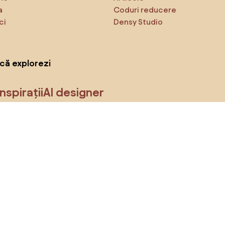
a
Coduri reducere
ci
Densy Studio
că explorezi
Inspirații
AI designer