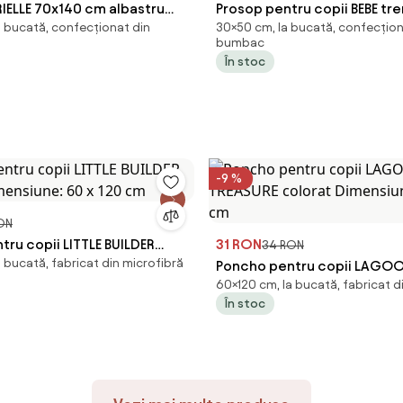
IELLE 70x140 cm albastru
Prosop pentru copii BEBE tre
a bucată, confecționat din
30×50 cm, la bucată, confecțion
100% bumbac
30x50 cm
bumbac
În stoc
-9 %
ON
ru copii LITTLE BUILDER
31 RON
34 RON
 bucată, fabricat din microfibră
imensiune: 60 x 120 cm
Poncho pentru copii LAGO
60×120 cm, la bucată, fabricat d
TREASURE colorat Dimensiune
În stoc
cm