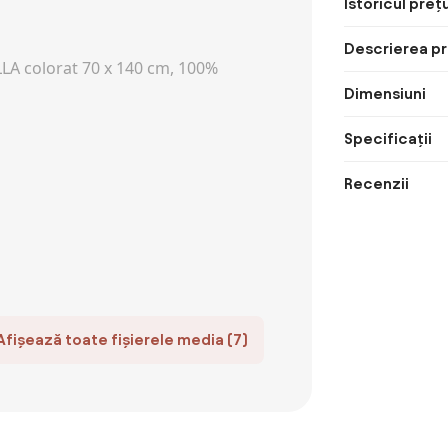
Istoricul prețu
Descrierea pr
Dimensiuni
Specificații
Recenzii
Afișează toate fișierele media (7)