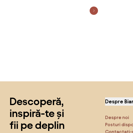
Sari peste subsol, revino la începutul paginii
Descoperă,
Despre Bia
inspiră-te și
Despre noi
fii pe deplin
Posturi disp
Contactați-