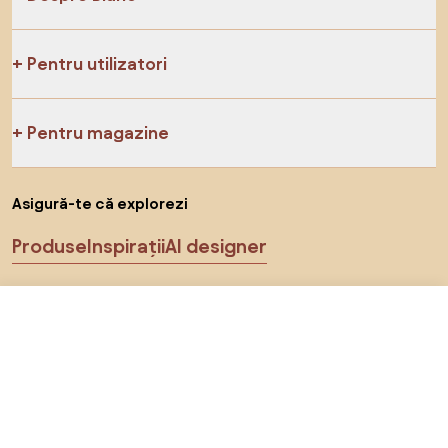
Pentru utilizatori
Pentru magazine
Asigură-te că explorezi
Produse
Inspirații
AI designer
Ne poți găsi pe rețelele de socializare
299 RON
Către magazin
Cookie-uri