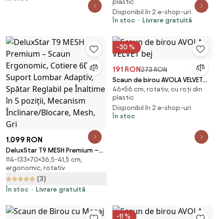
plastic
pivotant 360°, suport pentru
Disponibil în 2 e-shop-uri
picioare, Negru
În stoc
Livrare gratuită
-30 %
191 RON
273 RON
Scaun de birou AVOLA VELVET
46×56 cm, rotativ, cu roți din
bej
plastic
Disponibil în 2 e-shop-uri
În stoc
1.099 RON
DeluxStar T9 MESH Premium –
114-133×70×36,5-41,5 cm,
Scaun Ergonomic, Cotiere 6D,
ergonomic, rotativ
Suport Lombar Adaptiv, Spătar
(3)
Reglabil pe Înaltime în 5 poziții,
Mecanism Înclinare/Blocare,
În stoc
Livrare gratuită
Mesh, Gri
-11 %