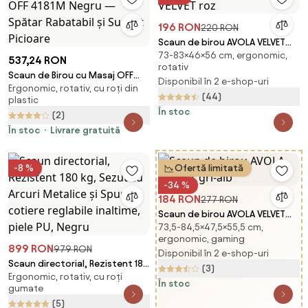
196 RON
220 RON
Scaun de birou AVOLA VELVET
73-83×46×56 cm, ergonomic,
roz
537,24 RON
rotativ
Scaun de Birou cu Masaj OFF
Disponibil în 2 e-shop-uri
Ergonomic, rotativ, cu roți din
4181M Negru — Spătar
(44)
plastic
Rabatabil și Suport Picioare
În stoc
(2)
În stoc
Livrare gratuită
-8 %
Ofertă limitată
-34 %
184 RON
277 RON
Scaun de birou AVOLA VELVET
73,5-84,5×47,5×55,5 cm,
gri-alb
ergonomic, gaming
899 RON
979 RON
Disponibil în 2 e-shop-uri
Scaun directorial, Rezistent 180
(3)
Ergonomic, rotativ, cu roți
kg, Sezut cu Arcuri Metalice și
În stoc
gumate
Spumă, cotiere reglabile
(5)
inaltime, piele PU, Negru