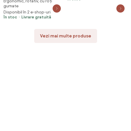
Ergonomic, rotativ, cu roți
lombar, pivotant 360°, tetieră
gumate
reglabilă, suport pentru
Disponibil în 2 e-shop-uri
picioare, Mesh, Negru
În stoc
Livrare gratuită
Vezi mai multe produse