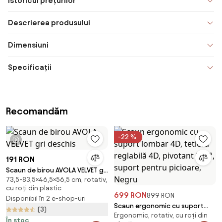
Istoricul prețurilor
Descrierea produsului
Dimensiuni
Specificații
Recomandăm
-22 %
1 videoclip
191 RON
Scaun de birou AVOLA VELVET gri
73,5-83,5×46,5×56,5 cm, rotativ,
deschis
cu roți din plastic
699 RON
899 RON
Disponibil în 2 e-shop-uri
Scaun ergonomic cu suport
(3)
Ergonomic, rotativ, cu roți din
lombar 4D, tetieră reglabilă 4D,
În stoc