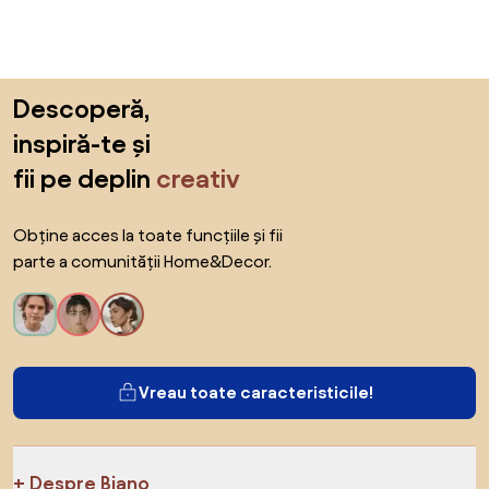
Sari peste subsol, revino la începutul paginii
Descoperă,
inspiră-te și
fii pe deplin
creativ
Obține acces la toate funcțiile și fii
parte a comunității Home&Decor.
Vreau toate caracteristicile!
Despre Biano