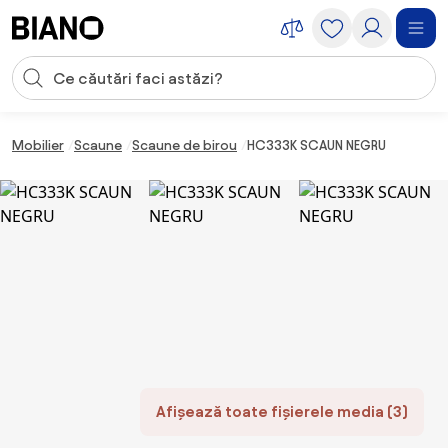
Sari peste navigare, accesează conținutul
Introducerea căutării
Sari peste conținut, mergi la subsol
Mobilier
Scaune
Scaune de birou
HC333K SCAUN NEGRU
Afișează toate fișierele media (3)