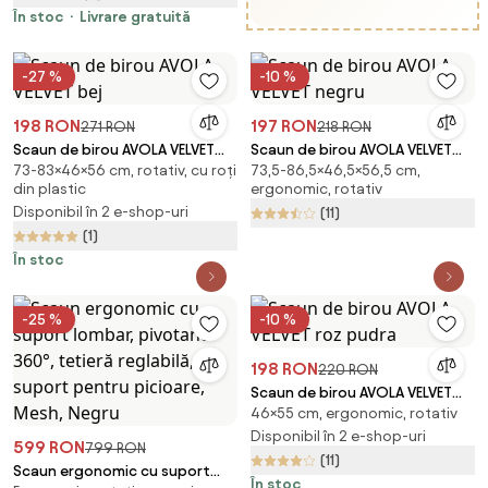
În stoc
Livrare gratuită
-27 %
-10 %
198 RON
197 RON
271 RON
218 RON
Scaun de birou AVOLA VELVET
Scaun de birou AVOLA VELVET
73-83×46×56 cm, rotativ, cu roți
73,5-86,5×46,5×56,5 cm,
bej
negru
din plastic
ergonomic, rotativ
Disponibil în 2 e-shop-uri
(11)
(1)
În stoc
-25 %
-10 %
198 RON
220 RON
Scaun de birou AVOLA VELVET
46×55 cm, ergonomic, rotativ
roz pudra
Disponibil în 2 e-shop-uri
599 RON
799 RON
(11)
Scaun ergonomic cu suport
În stoc