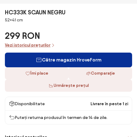
HC333K SCAUN NEGRU
Dimensiuni
52×41 cm
299 RON
Vezi istoricul prețurilor
Către magazin HroveForm
Îmi place
Comparaţie
Urmărește prețul
Disponibilitate
Livrare în peste 1 zi
Puteți returna produsul în termen de 14 de zile.