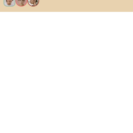
Vreau toate caracteristicile!
Despre Biano
Pentru utilizatori
Pentru magazine
Asigură-te că explorezi
Produse
Inspirații
AI designer