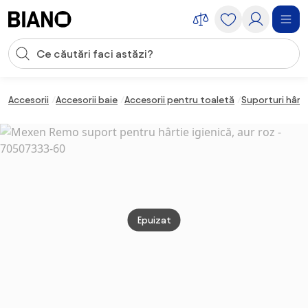
Sari peste navigare, accesează conținutul
Introducerea căutării
Sari peste conținut, mergi la subsol
Accesorii
Accesorii baie
Accesorii pentru toaletă
Suporturi hârti
Epuizat