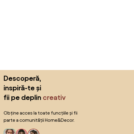
Sari peste subsol, revino la începutul paginii
Descoperă,
inspiră-te și
fii pe deplin
creativ
Obține acces la toate funcțiile și fii
parte a comunității Home&Decor.