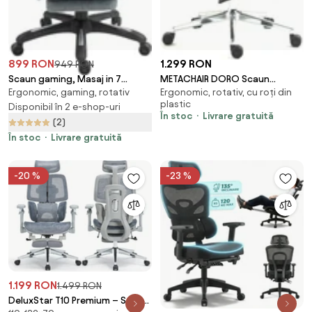
899 RON
1.299 RON
949 RON
Scaun gaming, Masaj in 7
METACHAIR DORO Scaun
Ergonomic, gaming, rotativ
Ergonomic, rotativ, cu roți din
puncte, Boxe Bluetooth,
ergonomic, cotiere 6D, suport
plastic
funcție șezlong, 90-155 grade,
Disponibil în 2 e-shop-uri
lombar dinamic, spătar reglabil
În stoc
Livrare gratuită
suport picioare, textil, Gri
înălțime, tetieră 2D, suport
(2)
picioare, mecanism
În stoc
Livrare gratuită
multifunctional
inclinare/blocare, pivotant,
-20 %
-23 %
Mesh, Negru
1.199 RON
1.499 RON
DeluxStar T10 Premium – Scaun