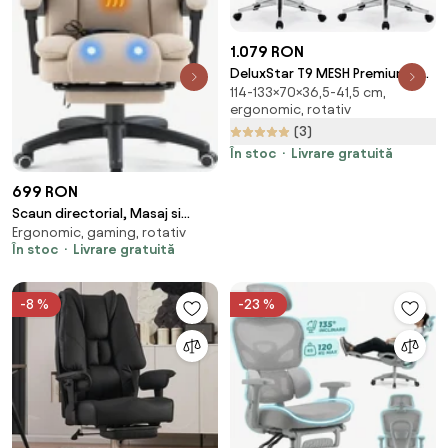
1.079 RON
DeluxStar T9 MESH Premium –
114-133×70×36,5-41,5 cm,
Scaun Ergonomic, Cotiere 6D,
ergonomic, rotativ
Suport Lombar Adaptiv, Spătar
(3)
Reglabil pe Înaltime în 5 poziții,
Mecanism Înclinare/Blocare,
În stoc
Livrare gratuită
Mesh, Gri
699 RON
Scaun directorial, Masaj si
Ergonomic, gaming, rotativ
Incalzire in 7 puncte, spatar
În stoc
Livrare gratuită
rabatabil, suport pentru
picioare, material textil
premium, Bej
-8 %
-23 %