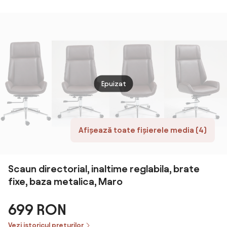
negr
puncte, spatar
rabatabil,
suport pentru
picioare,
material textil
premium, Bej
Epuizat
Afișează toate fișierele media (4)
Scaun directorial, inaltime reglabila, brate
fixe, baza metalica, Maro
699 RON
Vezi istoricul prețurilor