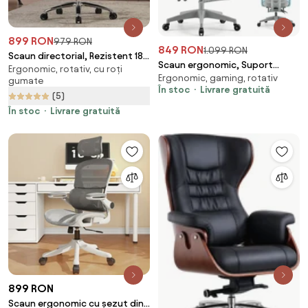
899 RON
979 RON
849 RON
1.099 RON
Scaun directorial, Rezistent 180
Scaun ergonomic, Suport
Ergonomic, rotativ, cu roți
kg, Sezut cu Arcuri Metalice și
Ergonomic, gaming, rotativ
Lombar 3 Zone Dinamice,
gumate
Spumă, cotiere reglabile
În stoc
Livrare gratuită
Spătar ajustabil pe inaltime,
(5)
inaltime, piele PU, Negru
cotiere 3D, tetiera 3D, suport
În stoc
Livrare gratuită
pentru picioare, umeras,
pivotant, Mesh, Gri
899 RON
Scaun ergonomic cu șezut din