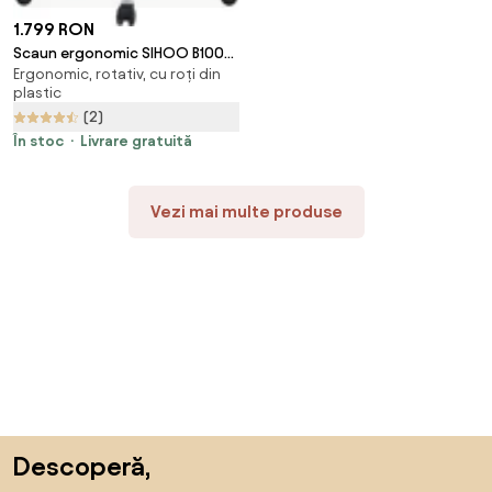
1.799 RON
Scaun ergonomic SIHOO B100-
Ergonomic, rotativ, cu roți din
PRO, cotiere 4D, tetiera 3D,
plastic
mecanism multifunctional
(2)
inclinare/blocare, suport
picioare, pivotant, Mesh, Gri
În stoc
Livrare gratuită
Vezi mai multe produse
Sari peste subsol, revino la începutul paginii
Descoperă,