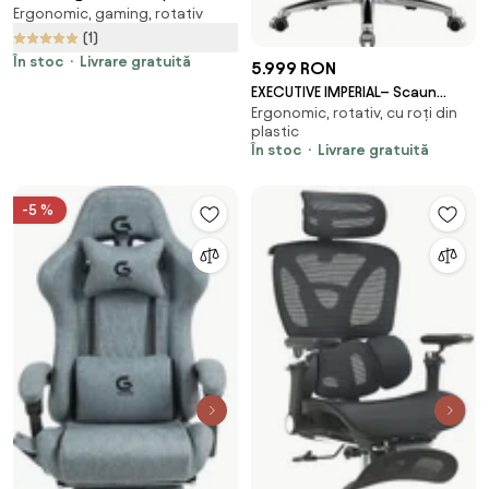
Ergonomic, gaming, rotativ
plasă și suport lombar dinamic,
tetiera 3D, cotiere rabatabile,
(1)
Alb/Gri
În stoc
Livrare gratuită
5.999 RON
EXECUTIVE IMPERIAL– Scaun
Ergonomic, rotativ, cu roți din
Directorial Premium, Tapițerie
plastic
din Piele PU Calitativă, Furnir
În stoc
Livrare gratuită
Curbat Finisaj Nuc, Funcție de
Înclinare și Reglaj pe Înălțime
Bază din Aluminiu, Negru
-5 %