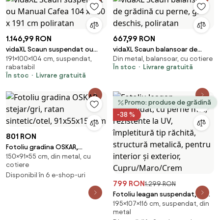
1.146,99 RON
667,99 RON
vidaXL Scaun suspendat ou
vidaXL Scaun balansoar de
191×100×104 cm, suspendat,
Din metal, balansoar, cu cotiere
Manual Cafea 104 x 100 x 191 cm
grădină cu perne, gri deschis,
rabatabil
În stoc
Livrare gratuită
poliratan
poliratan
În stoc
Livrare gratuită
Promo: produse de grădină
-38 %
801 RON
Fotoliu gradina OSKAR,
150×91×55 cm, din metal, cu
stejar/gri, ratan sintetic/otel,
cotiere
91x55x150 cm
Disponibil în 6 e-shop-uri
799 RON
1.299 RON
Fotoliu leagan suspendat, cu
195×107×116 cm, suspendat, din
perne moi, rezistente la UV,
metal
împletitură tip răchită,