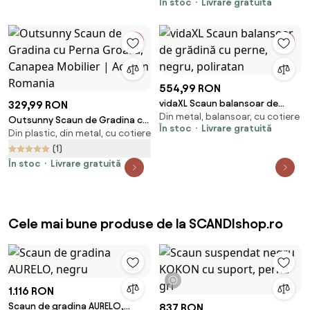
În stoc
Livrare gratuită
poliratan
554,99 RON
vidaXL Scaun balansoar de
329,99 RON
Din metal, balansoar, cu cotiere
grădină cu perne, negru,
Outsunny Scaun de Gradina cu
În stoc
Livrare gratuită
poliratan
Din plastic, din metal, cu cotiere
Perna Groasa, Canapea
Mobilier | Aosom Romania
(1)
În stoc
Livrare gratuită
Cele mai bune produse de la SCANDIshop.ro
1 videoclip
1.116 RON
Scaun de gradina AURELO,
837 RON