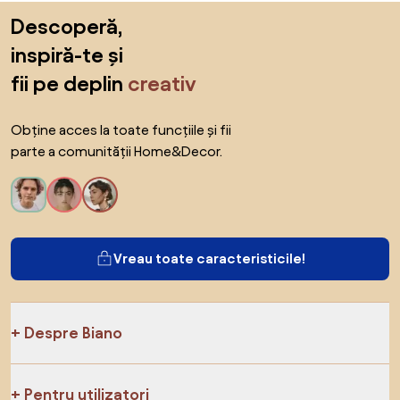
Sari peste subsol, revino la începutul paginii
Descoperă,
inspiră-te și
fii pe deplin
creativ
Obține acces la toate funcțiile și fii
parte a comunității Home&Decor.
Vreau toate caracteristicile!
Despre Biano
Pentru utilizatori