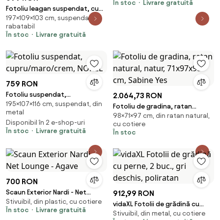
În stoc
Livrare gratuită
Perna | Aosom Romania
Fotoliu leagan suspendat, cu
197×109×103 cm, suspendat,
perne moi, cos pliabil,
rabatabil
rezistente la UV, împletitură PE
În stoc
Livrare gratuită
ratan, structură metalică,
pentru interior și exterior, Maro
759 RON
Fotoliu suspendat,
2.064,73 RON
195×107×116 cm, suspendat, din
cupru/maro/crem, NOREL
Fotoliu de gradina, ratan
metal
98×71×97 cm, din ratan natural,
natural, natur, 71x97x98 cm,
Disponibil în 2 e-shop-uri
cu cotiere
Sabine Yes
În stoc
Livrare gratuită
În stoc
700 RON
Scaun Exterior Nardi - Net
912,99 RON
Stivuibil, din plastic, cu cotiere
Lounge - Agave
vidaXL Fotolii de grădină cu
În stoc
Livrare gratuită
Stivuibil, din metal, cu cotiere
perne, 2 buc., gri deschis,