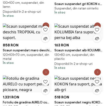
130×100 cm, suspendat, din
BRANCO
Scaun suspendat gri KOKON cu
lemn
Suspendat, din ratan sintetic
suport, perna verde-alb
Disponibil în 2 e-shop-uri
În stoc
În stoc
858 RON
163 RON
Scaun suspendat maro deschis
Scaun suspendat alb KOLUMBIA
120×105×70 cm, suspendat, din
130×80 cm, suspendat, din
TROPIKAL cu suport.
fara suport, perna bej-alba
metal
plastic
În stoc
Disponibil în 2 e-shop-uri
În stoc
1.331 RON
518 RON
Fotoliu de gradina AURELO cu
Scaun suspendat negru KOKON