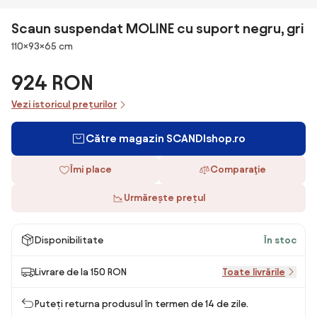
Scaun suspendat MOLINE cu suport negru, gri
Dimensiuni
110×93×65 cm
924 RON
Vezi istoricul prețurilor
Către magazin SCANDIshop.ro
Îmi place
Comparaţie
Urmărește prețul
Disponibilitate
În stoc
Livrare de la 150 RON
Toate livrările
Puteți returna produsul în termen de 14 de zile.