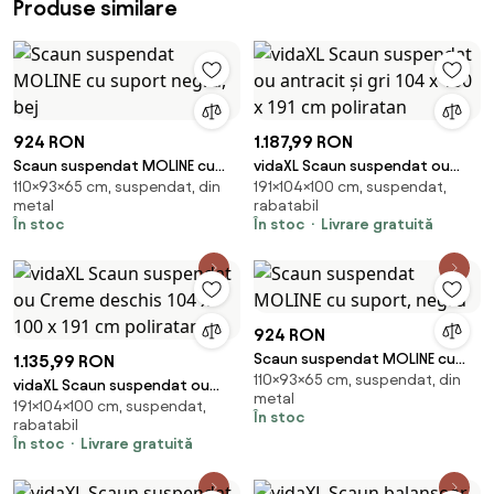
Produse similare
924 RON
1.187,99 RON
Scaun suspendat MOLINE cu
vidaXL Scaun suspendat ou
110×93×65 cm, suspendat, din
191×104×100 cm, suspendat,
suport negru, bej
antracit și gri 104 x 100 x 191 cm
metal
rabatabil
poliratan
În stoc
În stoc
Livrare gratuită
924 RON
Scaun suspendat MOLINE cu
1.135,99 RON
110×93×65 cm, suspendat, din
suport, negru
vidaXL Scaun suspendat ou
metal
191×104×100 cm, suspendat,
Creme deschis 104 x 100 x 191
În stoc
rabatabil
cm poliratan
În stoc
Livrare gratuită