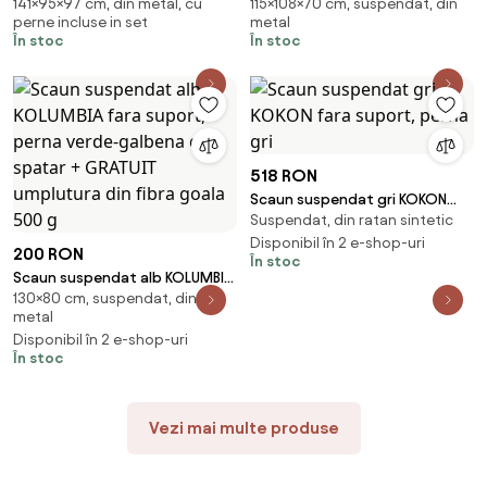
141×95×97 cm, din metal, cu
115×108×70 cm, suspendat, din
suport pentru picioare, neagra
fara suport, perna alb-gri
perne incluse in set
metal
În stoc
În stoc
518 RON
Scaun suspendat gri KOKON
Suspendat, din ratan sintetic
fara suport, perna gri
Disponibil în 2 e-shop-uri
200 RON
În stoc
Scaun suspendat alb KOLUMBIA
130×80 cm, suspendat, din
fara suport, perna verde-
metal
galbena cu spatar + GRATUIT
Disponibil în 2 e-shop-uri
umplutura din fibra goala 500 g
În stoc
Vezi mai multe produse