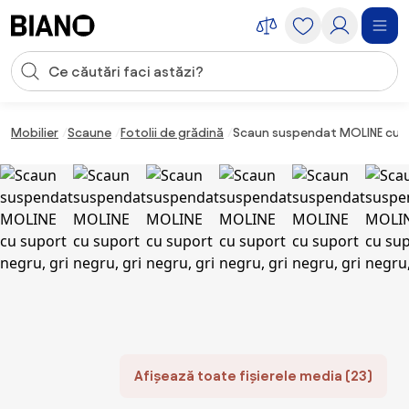
Sari peste navigare, accesează conținutul
Introducerea căutării
Sari peste conținut, mergi la subsol
Mobilier
Scaune
Fotolii de grădină
Scaun suspendat MOLINE cu su
Afișează toate fișierele media (23)