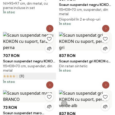
141×95×97 cm, din metal, cu
negru
Scaun suspendat negru KOKON
perne incluse in set
115×108×70 cm, suspendat, din
cu suport, perna gri
În stoc
metal
Disponibil în 2 e-shop-uri
În stoc
707 RON
837 RON
Scaun suspendat negru KOKON
Scaun suspendat gri KOKON cu
115×108×70 cm, suspendat, din
Din ratan sintetic
cu suport, fara perna
suport, perna gri
metal
În stoc
(8)
În stoc
1 videoclip
73 RON
Scaun suspendat maro
837 RON