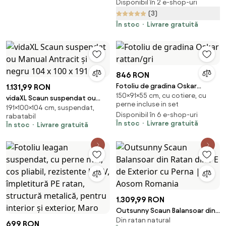
Disponibil în 2 e-shop-uri
structură metalică, pentru
(3)
interior și exterior,
Cupru/Maro/Crem
În stoc
Livrare gratuită
846 RON
Fotoliu de gradina Oskar
1.131,99 RON
150×91×55 cm, cu cotiere, cu
rattan/gri
vidaXL Scaun suspendat ou
perne incluse in set
191×100×104 cm, suspendat,
Manual Antracit și negru 104 x
Disponibil în 6 e-shop-uri
rabatabil
100 x 191 cm
În stoc
Livrare gratuită
În stoc
Livrare gratuită
1.309,99 RON
Outsunny Scaun Balansoar din
Din ratan natural
Ratan din PE de Exterior cu
699 RON