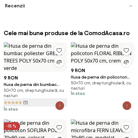
Recenzii
Cele mai bune produse de la ComodAcasa.ro
9 RON
Husa de perna din policoton
9 RON
50×70 cm, dreptunghiulară, cu
FLORAL RIBBON POLY 50x70 cm,
Husa de perna din bumbac
nasturi
crem
50×70 cm, dreptunghiulară, cu
poliester GREEN TREES POLY
În stoc
nasturi
50x70 cm, verde
(1)
În stoc
-15 %