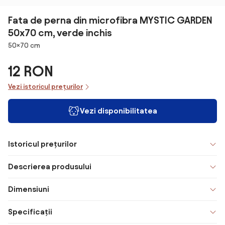
Fata de perna din microfibra MYSTIC GARDEN
50x70 cm, verde inchis
Dimensiuni
50×70 cm
12 RON
Vezi istoricul prețurilor
Vezi disponibilitatea
Istoricul prețurilor
Descrierea produsului
Dimensiuni
Specificații