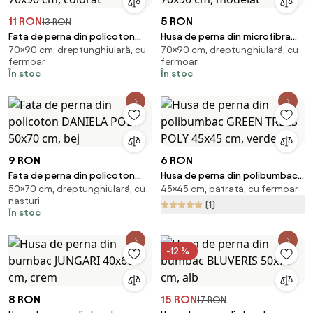
11 RON
5 RON
13 RON
Fata de perna din policoton
Husa de perna din microfibra
70×90 cm, dreptunghiulară, cu
70×90 cm, dreptunghiulară, cu
SOFLIRA POLY 70x90 cm, colorat
FERN LEAVES 70x90 cm, modelat
fermoar
fermoar
În stoc
În stoc
9 RON
6 RON
Fata de perna din policoton
Husa de perna din polibumbac
50×70 cm, dreptunghiulară, cu
45×45 cm, pătrată, cu fermoar
DANIELA POLY 50x70 cm, bej
GREEN TREES POLY 45x45 cm,
nasturi
verde
(1)
În stoc
-12 %
8 RON
15 RON
17 RON