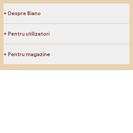
Despre Biano
Pentru utilizatori
Pentru magazine
Asigură-te că explorezi
Produse
Inspirații
AI designer
Ne poți găsi pe rețelele de socializare