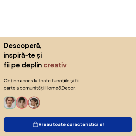
Sari peste subsol, revino la începutul paginii
Descoperă,
inspiră-te și
fii pe deplin
creativ
Obține acces la toate funcțiile și fii
parte a comunității Home&Decor.
Vreau toate caracteristicile!