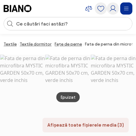
Sari peste navigare, accesează conținutul
Introducerea căutării
Sari peste conținut, mergi la subsol
Textile
Textile dormitor
Fețe de perne
Fata de perna din microf
Epuizat
Afișează toate fișierele media (3)