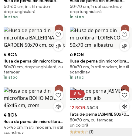
Husa de perna din bumbac
Husa de perna din bumbac
60×60 cm, în stil modern,
50×70 cm, în stil scandinav,
JUNGARI 40x60 cm, crem
BLUVERIS 50x70 cm, alb
dreptunghiulară
dreptunghiulară
În stoc
În stoc
4 RON
6 RON
Husa de perna din microfibra
Husa de perna din microfibra
50×70 cm, dreptunghiulară, cu
50×70 cm, în stil modern, în stil
BALLERINA GARDEN 50x70 cm,
FLORENCO 50x70 cm, albastru
fermoar
scandinav
colorat
În stoc
În stoc
-8 %
12 RON
13 RON
Fata de perna JASMINE 50x70
4 RON
50×70 cm, cu fermoar,
cm, alb
Husa de perna din microfibra
unicoloră
45×45 cm, în stil modern, în stil
BOHO MOON 45x45 cm, crem
(1)
scandinav