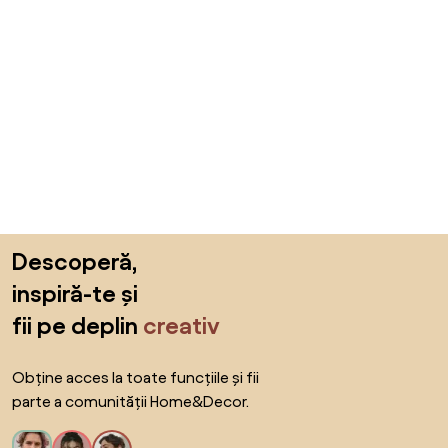
Sari peste subsol, revino la începutul paginii
Descoperă,
inspiră-te și
fii pe deplin
creativ
Obține acces la toate funcțiile și fii
parte a comunității Home&Decor.