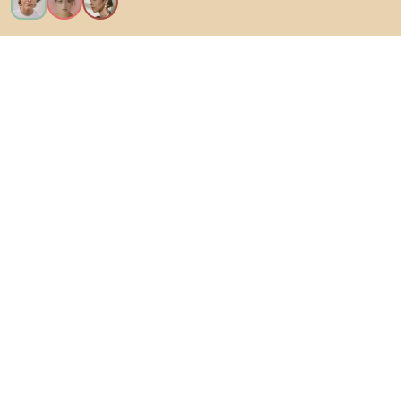
Vreau toate caracteristicile!
Despre Biano
Pentru utilizatori
Pentru magazine
Asigură-te că explorezi
Produse
Inspirații
AI designer