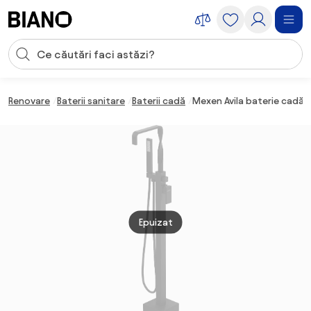
Sari peste navigare, accesează conținutul
Introducerea căutării
Sari peste conținut, mergi la subsol
Renovare
Baterii sanitare
Baterii cadă
Mexen Avila baterie cadă
Epuizat