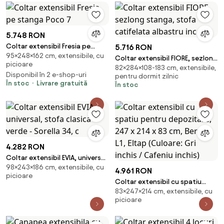
5.748 RON
Coltar extensibil Fresia pe
5.716 RON
95×248×162 cm, extensibile, cu
stanga Poco 7
Coltar extensibil FIORE, sezlong
picioare
82×284×108-183 cm, extensibile,
stanga, stofa catifelata
Disponibil în 2 e-shop-uri
pentru dormit zilnic
albastru inc
În stoc
Livrare gratuită
În stoc
4.282 RON
Coltar extensibil EVIA, universal,
98×243×186 cm, extensibile, cu
stofa clasica verde - Sorella 34,
4.961 RON
picioare
c
Coltar extensibil cu spatiu
83×247×214 cm, extensibile, cu
pentru depozitare, 247 x 214 x
picioare
83 cm, Bergen L1, Eltap
(Culoare: Gri inchis / Cafeniu
inchis)