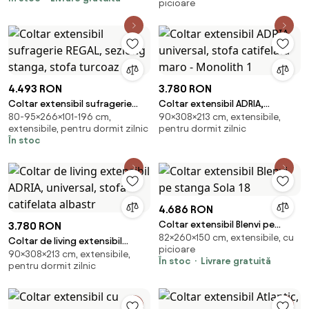
picioare
Eltap (Culoare: Negru / Matt
Velvet 99)
4.493 RON
3.780 RON
Coltar extensibil sufragerie
Coltar extensibil ADRIA,
80-95×266×101-196 cm,
90×308×213 cm, extensibile,
REGAL, sezlong stanga, stofa
universal, stofa catifelata
extensibile, pentru dormit zilnic
pentru dormit zilnic
turcoaz - Ri
maro - Monolith 1
În stoc
4.686 RON
Coltar extensibil Blenvi pe
3.780 RON
82×260×150 cm, extensibile, cu
stanga Sola 18
Coltar de living extensibil
picioare
90×308×213 cm, extensibile,
ADRIA, universal, stofa
În stoc
Livrare gratuită
pentru dormit zilnic
catifelata albastr