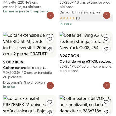
74,5-84×220×143 cm,
83×230×140 cm, extensibile, cu
VENORIA, crem, reversibil,
SMART COSARO verde inchis,
extensibile, cu picioare
picioare
220x143 cm + 2 perne GRATUIT
cu colt bilateral + 2 perne
Livrare în peste 3 săptămâni
Disponibil în 2 e-shop-uri
CADOU
(1)
În stoc
3.247 RON
Coltar de living ASTOR, sezlong
2.089 RON
83×254×102-150 cm, extensibile,
stanga, stofa bej - New York
Coltar extensibil de colt
cu picioare
G008, 254
90×200,5×140 cm, extensibile,
VALERIO SLIM, verde inchis,
cu picioare
reversibil, 200x140 cm + 2 perne
Disponibil în 3 e-shop-uri
GRATUIT
În stoc