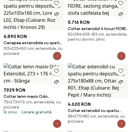
5.716 RON
Coltar extensibil 4 locuri FIORE,
82×284×108-183 cm, extensibile,
sezlong stanga, stofa
6.890 RON
pentru dormit zilnic
catifelata bej
Canapea extensibila cu spatiu
105×225×160 cm, extensibile, cu
pentru depozitare,
picioare
225x105x160 cm, Lorelle L02,
Eltap (Culoare: Roz inchis /
Kronos 29)
7.929 RON
Coltar lemn masiv Odo
75×273×176 cm, extensibile, cu
Extensibil, 273 × 176 × 75 cm -
4.620 RON
picioare
Stânga
Coltar extensibil cu spatiu
În stoc
Livrare gratuită
88×275×180 cm, extensibile, cu
pentru depozitare, 275x180x88
picioare
cm, Ottavio R01, Eltap (Culoare:
Bej Pepit / Maro inchis)