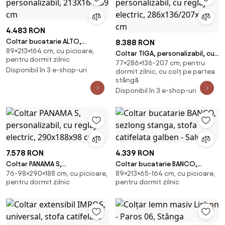
4.483 RON
Coltar bucatarie ALTO,
8.388 RON
89×213×164 cm, cu picioare,
personalizabil, 213X164X89 cm
Coltar TIGA, personalizabil, cu
pentru dormit zilnic
77×286×136-207 cm, pentru
reglaj electric, 286x136/207x77
Disponibil în 3 e-shop-uri
dormit zilnic, cu colț pe partea
cm
stângă
Disponibil în 3 e-shop-uri
7.578 RON
4.339 RON
Coltar PANAMA S,
Coltar bucatarie BANCO,
76-98×290×188 cm, cu picioare,
89×213×65-164 cm, cu picioare,
personalizabil, cu reglaj
sezlong stanga, stofa
pentru dormit zilnic
pentru dormit zilnic
electric, 290x188x98 cm
catifelata galben - Salv