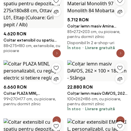
5.712 RON
Colțar lemn masiv Amina
85×272×203 cm, cu picioare,
Material Monolith 97 Monolith
4.620 RON
pentru dormit zilnic
84 Mobarta
Coltar extensibil cu spatiu
Disponibil în 2 e-shop-uri
88×275×180 cm, extensibile, cu
pentru depozitare, 275x180x88
În stoc
Livrare gratuită
picioare
cm, Ottavio L01, Eltap (Culoare:
Gri pepit / Alb)
6.660 RON
22.880 RON
Coltar PLAZA MINI,
Colțar lemn masiv DAVOS, 262
99×270×177 cm, cu picioare,
100×262×186 cm, cu picioare,
personalizabil, cu reglaj electric
× 100 × 186 cm - Stânga
pentru dormit zilnic
pentru dormit zilnic
si tetiere regla
În stoc
Livrare gratuită