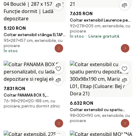
7.635 RON
Coltar extensibil Laurence pe
92×278×205 cm, extensibile, cu
stanga Dora 21
5.120 RON
picioare
Colțar extensibil stânga ELTAP
În stoc
Livrare gratuită
95×287×157 cm, extensibile, cu
Vittario | Gri Royal 04 Bouclé |
picioare
287 x 157 cm | Funcție dormit |
În stoc
Ladă depozitare
7.831 RON
Coltar PANAMA BOX S,
76-98×290×120-188 cm, cu
personalizabil, cu lada
6.632 RON
picioare, pentru dormit zilnic
depozitare si reglaj elec
Coltar extensibil cu spatiu
98×300×190 cm, extensibile, cu
pentru depozitare, 300x98x190
picioare
cm, Mariall L01, Eltap (Culoare:
Bej / Dora 21)