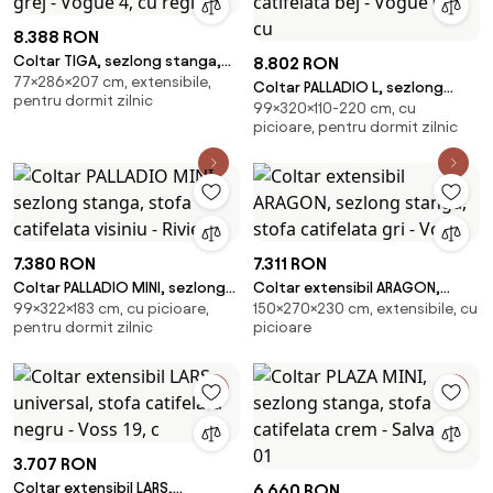
8.388 RON
Coltar TIGA, sezlong stanga,
8.802 RON
77×286×207 cm, extensibile,
stofa catifelata grej - Vogue 4,
Coltar PALLADIO L, sezlong
pentru dormit zilnic
cu regla
99×320×110-220 cm, cu
stanga, stofa catifelata bej -
picioare, pentru dormit zilnic
Vogue 02, cu
7.380 RON
7.311 RON
Coltar PALLADIO MINI, sezlong
Coltar extensibil ARAGON,
99×322×183 cm, cu picioare,
150×270×230 cm, extensibile, cu
stanga, stofa catifelata visiniu
sezlong stanga, stofa
pentru dormit zilnic
picioare
- Rivie
catifelata gri - Voss
3.707 RON
Coltar extensibil LARS,
6.660 RON