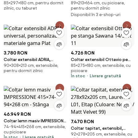
85×297×180 cm, pentru dormit
89×213×164 cm, cu picioare,
cu reglaj electric, 297x180x85
personalizabil, 213X164X89 cm
zilnic, cu taburet
pentru dormit zilnic
cm
Disponibil în 3 e-shop-uri
3.780 RON
4.726 RON
Coltar extensibil ADRIA,
Coltar extensibil Ottavio pe
90×308×213 cm, extensibile,
85×275×180 cm, extensibile, cu
universal, personalizabil
stanga Sawana 14/Soft 11
pentru dormit zilnic
picioare
materiale gama Plat
În stoc
Livrare gratuită
46.949 RON
Colțar lemn masiv IMPRESSIONE
7.470 RON
74-94×415×268 cm, extensibile,
415×74–94×268 cm - Stânga
Coltar tapitat, extensibil,
cu picioare
92×278×205 cm, extensibile, cu
278x92x205 cm, Laurence L01,
În stoc
Livrare gratuită