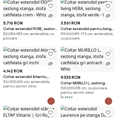
5.716 RON
3.561 RON
Coltar extensibil FIORE, sezlong
Coltar extensibil pentru living
82×284×183 cm, extensibile, cu
93×240×89-173 cm, extensibile,
stanga, stofa catifelata crem -
HERA, sezlong stanga, stofa
picioare
cu picioare
Whisp
verde - Ve
4.142 RON
Coltar extensibil Atlantic,
9.333 RON
94×305×214 cm, extensibile,
sezlong stanga, stofa
Coltar MURILLO L, sezlong
pentru dormit zilnic
catifelata gri inchi
100×261×218 cm, cu picioare,
stanga, stofa catifelata gri
pentru dormit zilnic
antracit - Whis
În stoc