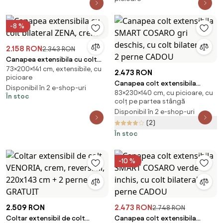
251x140 cm, crem Calitatea II.
-8 %
2.158 RON
2.343 RON
Canapea extensibila cu colt
73×200×141 cm, extensibile, cu
bilateral ZENA, crem
2.473 RON
picioare
Canapea colt extensibila
Disponibil în 2 e-shop-uri
83×230×140 cm, cu picioare, cu
SMART COSARO gri deschis, cu
În stoc
colț pe partea stângă
colt bilateral + 2 perne CADOU
Disponibil în 2 e-shop-uri
(2)
În stoc
-10 %
2.509 RON
2.473 RON
2.748 RON
Coltar extensibil de colt
Canapea colt extensibila