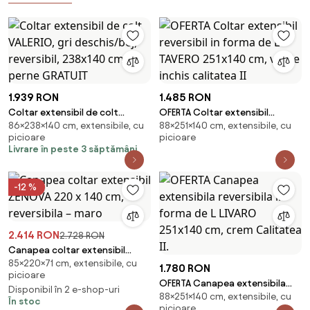
1.939 RON
1.485 RON
Coltar extensibil de colt
OFERTA Coltar extensibil
86×238×140 cm, extensibile, cu
88×251×140 cm, extensibile, cu
VALERIO, gri deschis/bej,
reversibil in forma de L TAVERO
picioare
picioare
reversibil, 238x140 cm + 2 perne
251x140 cm, verde inchis
Livrare în peste 3 săptămâni
GRATUIT
calitatea II
-12 %
2.414 RON
2.728 RON
Canapea coltar extensibil
85×220×71 cm, extensibile, cu
ZENOVA 220 x 140 cm,
1.780 RON
picioare
reversibila – maro
OFERTA Canapea extensibila
Disponibil în 2 e-shop-uri
88×251×140 cm, extensibile, cu
reversibila in forma de L LIVARO
În stoc
picioare