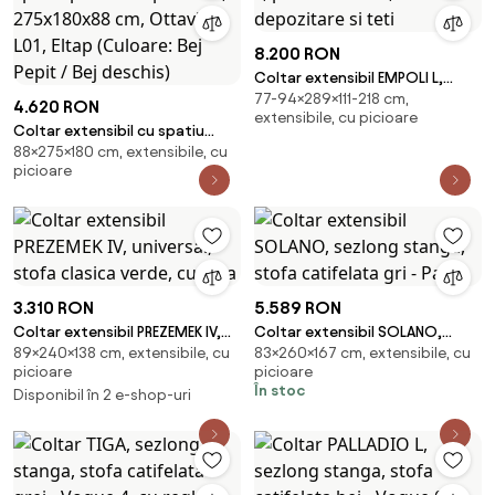
8.200 RON
Coltar extensibil EMPOLI L,
77-94×289×111-218 cm,
personalizabil, cu lada
4.620 RON
extensibile, cu picioare
depozitare si teti
Coltar extensibil cu spatiu
88×275×180 cm, extensibile, cu
pentru depozitare, 275x180x88
picioare
cm, Ottavio L01, Eltap (Culoare:
Bej Pepit / Bej deschis)
3.310 RON
5.589 RON
Coltar extensibil PREZEMEK IV,
Coltar extensibil SOLANO,
89×240×138 cm, extensibile, cu
83×260×167 cm, extensibile, cu
universal, stofa clasica verde,
sezlong stanga, stofa
picioare
picioare
cu lada
catifelata gri - Palla
În stoc
Disponibil în 2 e-shop-uri