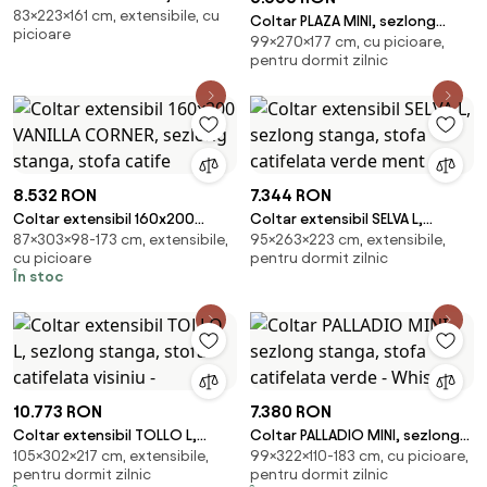
83×223×161 cm, extensibile, cu
universal, stofa catifelata
Coltar PLAZA MINI, sezlong
picioare
negru - Voss 19, c
99×270×177 cm, cu picioare,
stanga, stofa catifelata crem -
pentru dormit zilnic
Salvador 01
8.532 RON
7.344 RON
Coltar extensibil 160x200
Coltar extensibil SELVA L,
87×303×98-173 cm, extensibile,
95×263×223 cm, extensibile,
VANILLA CORNER, sezlong
sezlong stanga, stofa
cu picioare
pentru dormit zilnic
stanga, stofa catife
catifelata verde ment
În stoc
10.773 RON
7.380 RON
Coltar extensibil TOLLO L,
Coltar PALLADIO MINI, sezlong
105×302×217 cm, extensibile,
99×322×110-183 cm, cu picioare,
sezlong stanga, stofa
stanga, stofa catifelata verde
pentru dormit zilnic
pentru dormit zilnic
catifelata visiniu -
- Whisper