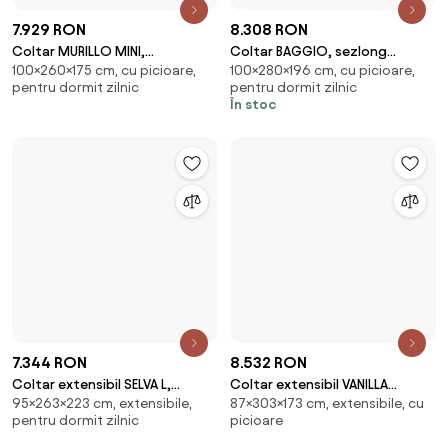
6.633 RON
7.227 RON
Coltar extensibil SELVA MINI,
Coltar COLOMBO MINI, sezlong
95×270×97-173 cm, extensibile,
103×275×182 cm, cu picioare,
sezlong stanga, stofa
stanga, stofa catifelata maro
cu picioare
pentru dormit zilnic
catifelata bej - S
deschis - P