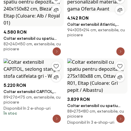
4.142 RON
Coltar extensibil Atlantic,
94×305×214 cm, extensibile, cu
personalizabil materiale gama
4.580 RON
picioare
Oferta Avant
Coltar extensibil cu spatiu
82×240×150 cm, extensibile, cu
oentru depozitare, 240x150x82
picioare
cm, Blezalt L, Eltap (Culoare: Alb
/ Royal 01)
5.220 RON
Coltar extensibil CAPITOL,
89×276×175 cm, extensibile, cu
sezlong stanga, stofa
3.839 RON
picioare
catifelata gri - Whis
Coltar extensibil cu spatiu
Disponibil în 2 e-shop-uri
88×275×180 cm, extensibile, cu
pentru depozitare, 275x180x88
În stoc
picioare
cm, Ottavio R01, Eltap (Culoare:
Disponibil în 3 e-shop-uri
Gri pepit / Albastru)