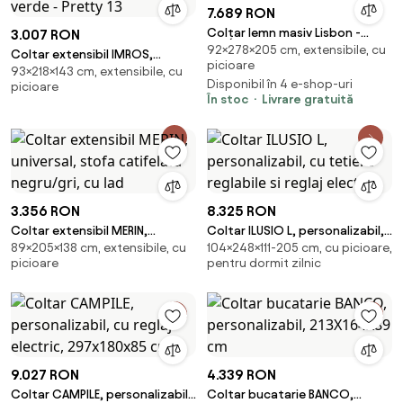
7.689 RON
Colțar lemn masiv Lisbon -
3.007 RON
92×278×205 cm, extensibile, cu
Paros 06, Stânga
Coltar extensibil IMROS,
picioare
93×218×143 cm, extensibile, cu
universal, stofa catifelata
Disponibil în 4 e-shop-uri
picioare
verde - Pretty 13
În stoc
Livrare gratuită
3.356 RON
8.325 RON
Coltar extensibil MERIN,
Coltar ILUSIO L, personalizabil,
89×205×138 cm, extensibile, cu
104×248×111-205 cm, cu picioare,
universal, stofa catifelata
cu tetiere reglabile si reglaj
picioare
pentru dormit zilnic
negru/gri, cu lad
electr
9.027 RON
4.339 RON
Coltar CAMPILE, personalizabil,
Coltar bucatarie BANCO,