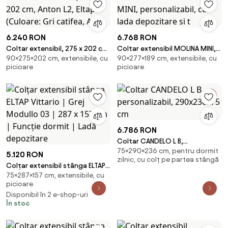
6.240 RON
6.768 RON
Coltar extensibil, 275 x 202 cm,
Coltar extensibil MOLINA MINI,
90×275×202 cm, extensibile, cu
90×277×189 cm, extensibile, cu
Anton L2, Eltap (Culoare: Gri
personalizabil, cu lada
picioare
picioare
catifea, Alb)
depozitare si t
6.786 RON
Coltar CANDELO L B,
75×290×236 cm, pentru dormit
personalizabil, 290x236x75 cm
5.120 RON
zilnic, cu colț pe partea stângă
Colțar extensibil stânga ELTAP
75×287×157 cm, extensibile, cu
Vittario | Grej Modullo 03 | 287 x
picioare
157 cm | Funcție dormit | Ladă
Disponibil în 2 e-shop-uri
depozitare
În stoc