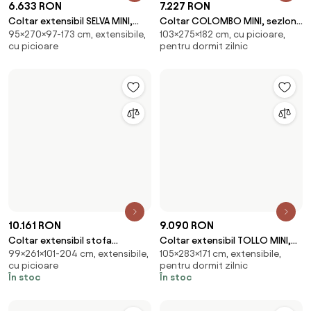
8.388 RON
8.308 RON
Coltar TIGA, sezlong stanga,
Coltar BAGGIO, sezlong
77×286×207 cm, pentru dormit
100×280×196 cm, cu picioare,
stofa catifelata galben -
stanga, stofa catifelata verde
zilnic, cu colț pe partea stângă
pentru dormit zilnic
Riviera 41, cu
- Riviera 38, cu