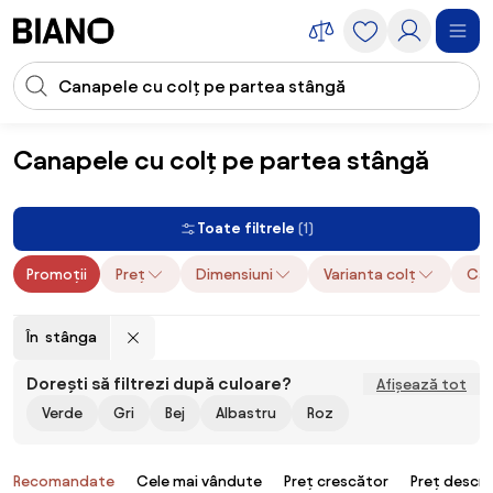
Sari peste navigare, accesează conținutul
Introducerea căutării
Sari peste conținut, mergi la subsol
Canapele cu colț pe partea stângă
Mobilier
Canapele
Canapele cu colț pe partea stângă
Toate filtrele
(1)
Promoții
Preț
Dimensiuni
Varianta colț
Car
În stânga
Dorești să filtrezi după culoare?
Afișează tot
Verde
Gri
Bej
Albastru
Roz
Produse
Recomandate
Cele mai vândute
Preț crescător
Preț descr