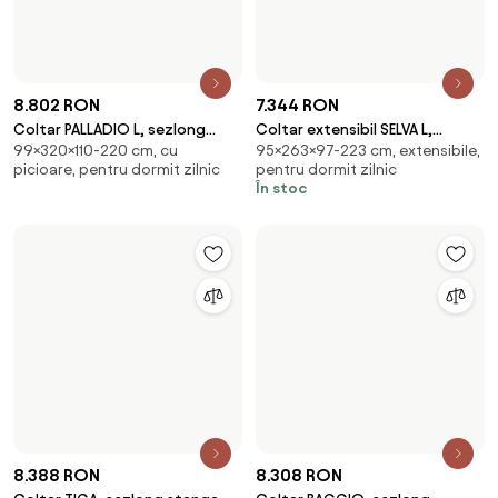
8.802 RON
5.508 RON
Coltar cu sezlong PALLADIO L,
Coltar extensibil NAVAS MINI,
99×320×220 cm, cu picioare,
86×240×90-165 cm, extensibile,
sezlong stanga, stofa
personalizabil, cu lada
pentru dormit zilnic
cu picioare
catifelata verde -
depozitare si te
În stoc
Încarcă mai multe produse
6
7
8
9
1
2
3
4
5
…
17