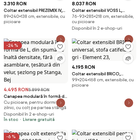
3.310 RON
8.037 RON
Coltar extensibil PREZEMEK IV,
Coltar extensibil VOSS L,
89×240×138 cm, extensibile, cu
76-93×285×218 cm, extensibile,
universal, stofa clasica gri -
personalizabil, cu lada
picioare
cu picioare
Enjoy Ne
depozitare, 285x218x
Disponibil în 2 e-shop-uri
-24 %
4.195 RON
Coltar extensibil BRICO,
99×204×168 cm, extensibile, cu
universal, stofa catifelata gri -
picioare
Element 23,
4.495 RON
5.899 RON
Canapea modulară în formă de
Cu picioare, pentru dormit
L, din spumă de înaltă
zilnic, cu colț pe partea stângă
densitate, fără asamblare,
Disponibil în 2 e-shop-uri
țesătură din velur, șezlong pe
În stoc
Livrare gratuită
Stanga, Bej
-6 %