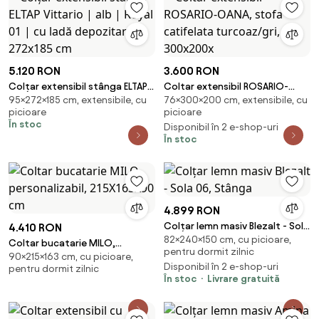
5.120 RON
3.600 RON
Colțar extensibil stânga ELTAP
Coltar extensibil ROSARIO-
95×272×185 cm, extensibile, cu
76×300×200 cm, extensibile, cu
Vittario | alb | Royal 01 | cu ladă
OANA, stofa catifelata
picioare
picioare
depozitare | 272x185 cm
turcoaz/gri, 300x200x
În stoc
Disponibil în 2 e-shop-uri
În stoc
4.899 RON
Colțar lemn masiv Blezalt - Sola
4.410 RON
82×240×150 cm, cu picioare,
06, Stânga
Coltar bucatarie MILO,
pentru dormit zilnic
90×215×163 cm, cu picioare,
personalizabil, 215X163X90 cm
Disponibil în 2 e-shop-uri
pentru dormit zilnic
În stoc
Livrare gratuită