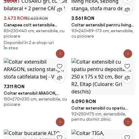
2.473 RON
3.561 RON
2.623 RON
Canapea colt extensibila
Coltar extensibil pentru living
83×230×140 cm, extensibile, cu
93×240×89-173 cm, extensibile,
SMART COSARO gri, cu colt
HERA, sezlong stanga, stofa
picioare
cu picioare
bilateral + 2 perne CADOU
maro desch
Disponibil în 2 e-shop-uri
În stoc
7.311 RON
Coltar extensibil ARAGON,
150×270×230 cm, extensibile, cu
sezlong stanga, stofa
6.090 RON
picioare
catifelata bej - Voss
Coltar extensibil cu spatiu
92×250×175 cm, extensibile,
pentru depozitare, 250 x 175 x
pentru dormit zilnic
92 cm, Bonett R2, Eltap
(Culoare: Gri deschis)