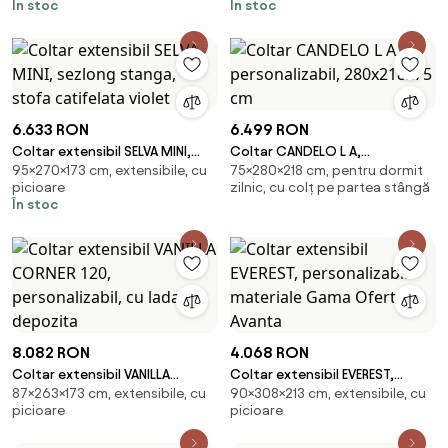
În stoc
În stoc
6.633 RON
6.499 RON
Coltar extensibil SELVA MINI,
Coltar CANDELO L A,
95×270×173 cm, extensibile, cu
75×280×218 cm, pentru dormit
sezlong stanga, stofa
personalizabil, 280x218x75 cm
picioare
zilnic, cu colț pe partea stângă
catifelata violet
În stoc
8.082 RON
4.068 RON
Coltar extensibil VANILLA
Coltar extensibil EVEREST,
87×263×173 cm, extensibile, cu
90×308×213 cm, extensibile, cu
CORNER 120, personalizabil, cu
personalizabil materiale Gama
picioare
picioare
lada depozita
Oferta Avanta