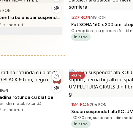
3 RON
 pentru balansoar suspendat
527 RON
619 RON
YPE 2
Pat SOFIA 160 x 200 cm, stej
 2 e-shop-uri
Cu noptiere, cu picioare, în stil
Saltele: Fara saltea, Somiera
În stoc
somiera
-10 %
 RON
adina rotunda cu blat de
cm, din metal, rotundă
AND BLACK 60 cm, negru
184 RON
204 RON
 2 e-shop-uri
Scaun suspendat alb KOLUM
130×80 cm, suspendat, din meta
suport, perna bej-alb cu spa
În stoc
UMPLUTURA GRATIS din fibra
g