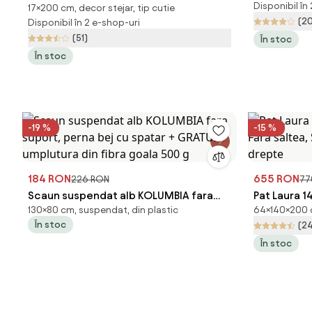
Disponibil în
17×200 cm, decor stejar, tip cutie
stejar
(2
Disponibil în 2 e-shop-uri
(51)
În stoc
În stoc
-19 %
-15 %
184 RON
655 RON
226 RON
77
Scaun suspendat alb KOLUMBIA fara
Pat Laura 1
130×80 cm, suspendat, din plastic
64×140×200 c
suport, perna bej cu spatar + GRATUIT
Fara saltea
În stoc
(2
umplutura din fibra goala 500 g
drepte
În stoc