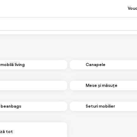
Vou
 mobilă living
Canapele
Mese și măsuțe
i beanbags
Seturi mobilier
ză tot