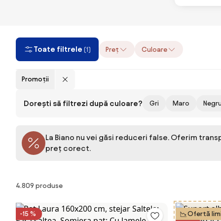
Toate filtrele
Preț
Culoare
(1)
Promoții
Dorești să filtrezi după culoare?
Gri
Maro
Negr
La Biano nu vei găsi reduceri false. Oferim trans
preț corect.
Produse
4.809 produse
-15 %
Ofertă lim