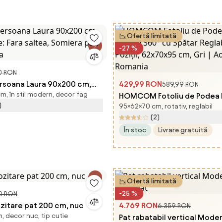
Ofertă limitată
-27 %
0 RON
ersoana Laura 90x200 cm,
429,99 RON
589,99 RON
, în stil modern, decor fag
ele: Fara saltea, Somiera pat:
HOMCOM Fotoliu de Podea 
)
95×62×70 cm, rotativ, reglabil
ra
Rotativ 360° cu Spătar Reglab
(2)
Poziții, 62x70x95 cm, Gri | 
În stoc
Livrare gratuită
Romania
Ofertă limitată
-25 %
0 RON
zitare pat 200 cm, nuc
4.769 RON
6.359 RON
, decor nuc, tip cutie
Pat rabatabil vertical Mode