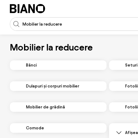
Sari peste navigare, accesează conținutul
Introducerea căutării
Sari peste conținut, mergi la subsol
Mobilier la reducere
Bănci
Seturi
Dulapuri și corpuri mobilier
Fotolii
Mobilier de grădină
Fotoli
Comode
Afișea