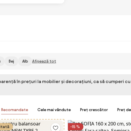
u
Bej
Alb
Afișează tot
parență în prețuri la mobilier și decorațiuni, ca să cumperi cu
Recomandate
Cele mai vândute
Preț crescător
Preț d
itată
-15 %