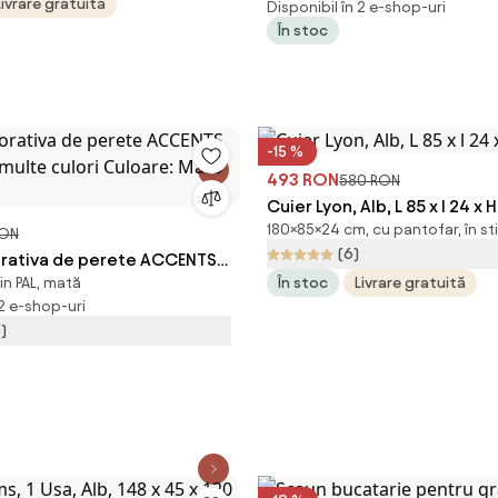
Livrare gratuită
Disponibil în 2 e-shop-uri
Somiera pat: Fara somiera
În stoc
-15 %
493 RON
580 RON
Cuier Lyon, Alb, L 85 x l 24 x
180×85×24 cm, cu pantofar, în st
RON
(6)
orativa de perete ACCENTS
in PAL, mată
În stoc
Livrare gratuită
 multe culori Culoare: Maro
 2 e-shop-uri
)