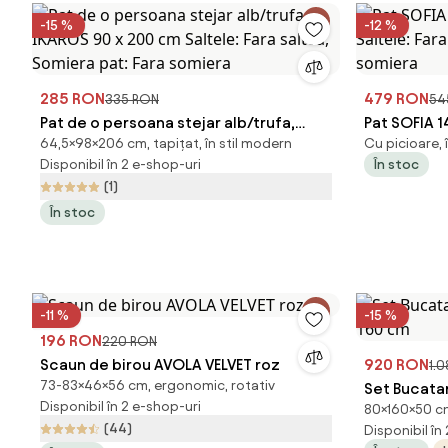
-15 %
-12 %
285 RON
479 RON
335 RON
54
Pat de o persoana stejar alb/trufa,
Pat SOFIA 1
64,5×98×206 cm, tapițat, în stil modern
Cu picioare, 
IKAROS 90 x 200 cm Saltele: Fara
Saltele: Fa
Disponibil în 2 e-shop-uri
În stoc
saltea, Somiera pat: Fara somiera
somiera
(1)
În stoc
-11 %
-15 %
196 RON
220 RON
Scaun de birou AVOLA VELVET roz
920 RON
1.
73-83×46×56 cm, ergonomic, rotativ
Set Bucatar
Disponibil în 2 e-shop-uri
80×160×50 cm
160 cm
(44)
Disponibil în