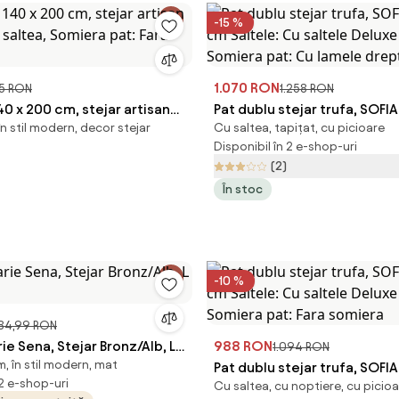
-15 %
1.070 RON
5 RON
1.258 RON
40 x 200 cm, stejar artisan
Pat dublu stejar trufa, SOFIA
în stil modern, decor stejar
Cu saltea, tapițat, cu picioare
ra saltea, Somiera pat: Fara
cm Saltele: Cu saltele Delux
Disponibil în 2 e-shop-uri
Somiera pat: Cu lamele dre
(2)
În stoc
-10 %
084,99 RON
ie Sena, Stejar Bronz/Alb, L
988 RON
1.094 RON
, în stil modern, mat
Pat dublu stejar trufa, SOFIA
 2 e-shop-uri
Cu saltea, cu noptiere, cu picio
cm Saltele: Cu saltele Delux