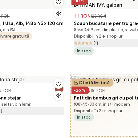
-10 %
111 RON
3 RON
123 RON
 1 Usa, Alb, 148 x 45 x 120 cm
Scaun bucatarie pentru gra
, din PAL
85×60×59 cm, din plastic, stivuibi
HARTMAN IVY, galben
Livrare gratuită
Disponibil în 2 e-shop-uri
(1)
În stoc
Ofertă limitată
111 RON
-26 %
4 RON
151 RON
ona stejar
Raft din bambus gri cu poli
sertar, din lemn
108×45×33 cm, în stil modern
Disponibil în 2 e-shop-uri
5)
În stoc