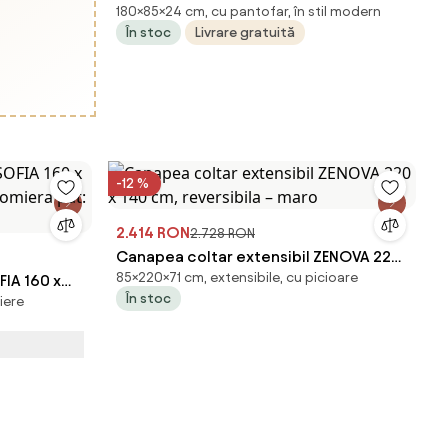
180×85×24 cm, cu pantofar, în stil modern
180 cm
În stoc
Livrare gratuită
-12 %
2.414 RON
2.728 RON
Canapea coltar extensibil ZENOVA 220
85×220×71 cm, extensibile, cu picioare
FIA 160 x
x 140 cm, reversibila – maro
În stoc
iere
, Somiera