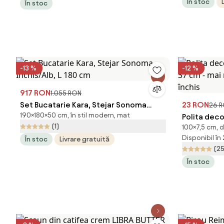
În stoc
În stoc
-13 %
-12 %
917 RON
1.055 RON
Set Bucatarie Kara, Stejar Sonoma
23 RON
26 
190×180×50 cm, în stil modern, mat
Inchis/Alb, L 180 cm
Polita dec
(1)
100×7,5 cm, d
37 cm - mai
Disponibil în
În stoc
Livrare gratuită
închis
(25
În stoc