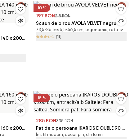
-10 %
197 RON
218 RON
Scaun de birou AVOLA VELVET negru
73,5-86,5×46,5×56,5 cm, ergonomic, rotativ
(11)
 140 x 200
e 10 cm,
pte
-15 %
285 RON
335 RON
 160 x 200
Pat de o persoana IKAROS DOUBLE 90 x
are
În stil modern, decor pin, din lemn
e 10 cm,
200 cm, antracit/alb Saltele: Fara