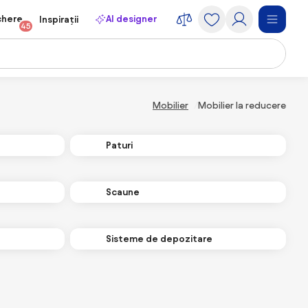
chere
AI designer
Inspirații
45
Mobilier
Mobilier la reducere
Paturi
Scaune
Sisteme de depozitare