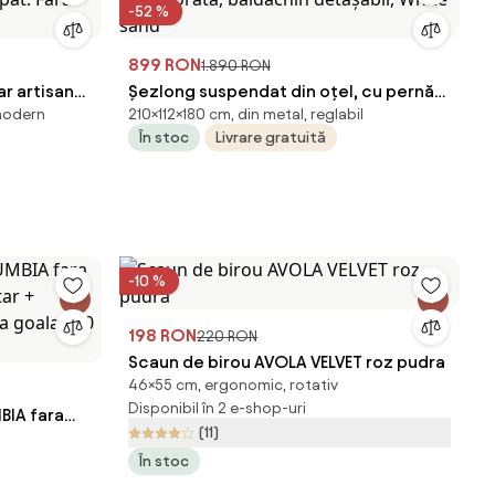
-52 %
899 RON
1.890 RON
ar artisan
Șezlong suspendat din oțel, cu pernă
 modern
210×112×180 cm, din metal, reglabil
 pat: Fara
încorporată, baldachin detașabil,
În stoc
Livrare gratuită
White sand
-10 %
198 RON
220 RON
Scaun de birou AVOLA VELVET roz pudra
46×55 cm, ergonomic, rotativ
Disponibil în 2 e-shop-uri
BIA fara
(11)
l
tar +
În stoc
 goala 500