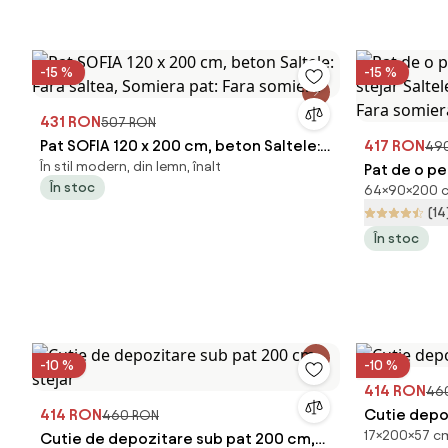
-15 %
-15 %
431 RON
507 RON
Pat SOFIA 120 x 200 cm, beton Saltele:
417 RON
49
În stil modern, din lemn, înalt
Fara saltea, Somiera pat: Fara somiera
Pat de o p
În stoc
64×90×200 cm
stejar Salt
(14
Fara somie
În stoc
-10 %
-10 %
414 RON
46
414 RON
Cutie depo
460 RON
17×200×57 cm
Cutie de depozitare sub pat 200 cm,