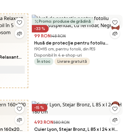
Promo: produse de grădină
-33 %
99 RON
148 RON
Husă de protecţie pentru fotoliu
190×115 cm, pentru fotolii, din PES
leagan suspendat, cu fermoar, Negru
Disponibil în 4 e-shop-uri
Relaxant
În stoc
Livrare gratuită
il în 5
Aosom
-15 %
493 RON
580 RON
rn 160x200
Cuier Lyon, Stejar Bronz, L 85 x l 24 x H