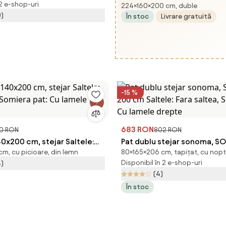
 2 e-shop-uri
224×160×200 cm, duble
- alb mat
0)
În stoc
Livrare gratuită
-15 %
683 RON
0 RON
802 RON
40x200 cm, stejar Saltele:
Pat dublu stejar sonoma, SO
m, cu picioare, din lemn
80×165×206 cm, tapițat, cu nopt
, Somiera pat: Cu lamele
200 cm Saltele: Fara saltea
Disponibil în 2 e-shop-uri
4)
pat: Cu lamele drepte
(4)
În stoc