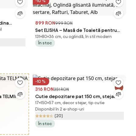
-10 %
dina
899 RON
999 RON
l
Set ELISHA – Masă de Toaletă pentru
131×80×36 cm, cu oglindă, în stil modern
Machiaj, Oglindă glisantă iluminată, 5
În stoc
sertare, Rafturi, Taburet, Alb
-10 %
316 RON
351 RON
ta TELMINA
Cutie depozitare pat 150 cm, stejar
17×150×57 cm, decor stejar, tip cutie
Disponibil în 2 e-shop-uri
(20)
În stoc