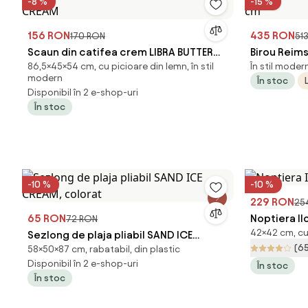
-8 %
-15 %
156 RON
435 RON
170 RON
51
Scaun din catifea crem LIBRA BUTTER
Birou Reims,
86,5×45×54 cm, cu picioare din lemn, în stil
În stil modern
CREAM
modern
În stoc
Disponibil în 2 e-shop-uri
În stoc
-10 %
-10 %
229 RON
25
65 RON
Noptiera Il
72 RON
42×42 cm, cu 
Sezlong de plaja pliabil SAND ICE
(6
58×50×87 cm, rabatabil, din plastic
CREAM, colorat
Disponibil în 2 e-shop-uri
În stoc
În stoc