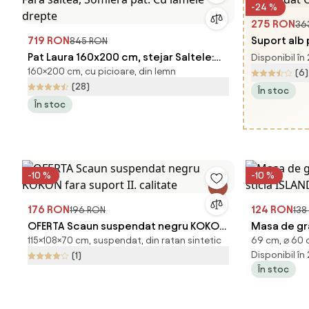
-24 %
275 RON
36
719 RON
Suport alb
845 RON
Pat Laura 160x200 cm, stejar Saltele:
OTAN NEW T
Disponibil în
160×200 cm, cu picioare, din lemn
Fara saltea, Somiera pat: Cu lamele
(6)
(28)
drepte
În stoc
În stoc
-10 %
-10 %
176 RON
124 RON
196 RON
138
OFERTA Scaun suspendat negru KOKON
Masa de gr
115×108×70 cm, suspendat, din ratan sintetic
69 cm, ⌀ 60 
fara suport II. calitate
sticla ISL
Disponibil în
(1)
În stoc