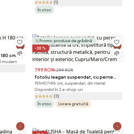
(1)
saltea, Somiera pat: Fara somiera
În stoc
Promo: produse de grădină
-38 %
 H 180 cm
il modern
799 RON
1.299 RON
Fotoliu leagan suspendat, cu perne
195×107×116 cm, suspendat, din metal
moi, rezistente la UV, împletitură tip
Disponibil în 2 e-shop-uri
răchită, structură metalică, pentru
(3)
interior și exterior, Cupru/Maro/Crem
În stoc
Livrare gratuită