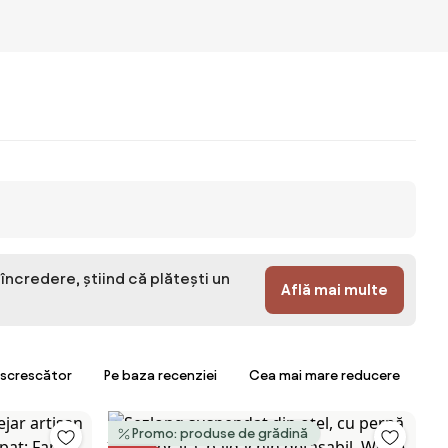
 încredere, știind că plătești un
Află mai multe
escrescător
Pe baza recenziei
Cea mai mare reducere
Promo: produse de grădină