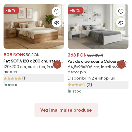
-15 %
-15 %
808 RON
363 RON
950 RON
427 RON
Pat SOFIA 120 x 200 cm, stejar
Pat de o persoana Culoare alb,
120×200 cm, cu saltea, în stil
artisan Saltele: Cu saltele
64,5×98×206 cm, în stil modern,
IKAROS 90 x 200 cm Saltele:
modern
decor pin
Deluxe 10 cm, Somiera pat: Fara
Fara saltea, Somiera pat: Cu
(1)
Disponibil în 2 e-shop-uri
somiera
lamele curbate
În stoc
(2)
În stoc
Vezi mai multe produse