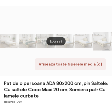
stejar Saltele:
IKAROS 90 x
x 200 cm
IKARO
Cu saltele
200 cm Saltele:
Saltele: Fara
200 c
Coco Maxi 20
Cu saltele
saltea, Somiera
Cu sa
cm, Somiera
Sommera 18
pat: Cu lamele
Delux
pat: Cu lamele
cm, Somiera
drepte
Somie
drepte
pat: Cu lamele
Fara 
drepte
Epuizat
Afișează toate fișierele media (6)
Pat de o persoana ADA 80x200 cm, pin Saltele:
Cu saltele Coco Maxi 20 cm, Somiera pat: Cu
lamele curbate
Dimensiuni
80×200 cm