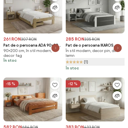
261 RON
285 RON
307 RON
335 RON
Pat de o persoana ADA 90x200
Pat de o persoana IKAROS
90×200 cm, în stil modern,
În stil modern, decor pin, din
cm, pin Saltele: Fara saltea,
DOUBLE 90 x 200 cm,
decor fag
lemn
Somiera pat: Fara somiera
antracit/alb Saltele: Fara
În stoc
(1)
saltea, Somiera pat: Fara
somiera
În stoc
-15 %
-12 %
582 RON
383 RON
684 RON
433 RON