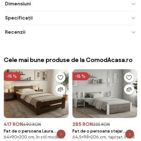
Dimensiuni
Specificații
Recenzii
Cele mai bune produse de la ComodAcasa.ro
-15 %
-15 %
417 RON
285 RON
490 RON
335 RON
Pat de o persoana Laura
Pat de o persoana stejar
64×90×200 cm, în stil modern,
64,5×98×206 cm, tapițat, în stil
90x200 cm, stejar Saltele: Fara
alb/trufa, IKAROS 90 x 200 cm