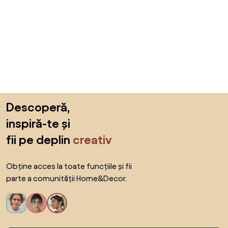
Sari peste subsol, revino la începutul paginii
Descoperă,
inspiră-te și
fii pe deplin
creativ
Obține acces la toate funcțiile și fii
parte a comunității Home&Decor.