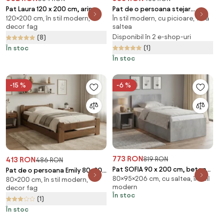
Pat Laura 120 x 200 cm, arin
Pat de o persoana stejar
120×200 cm, în stil modern,
În stil modern, cu picioare, fără
Saltele: Fara saltea, Somiera
sonoma, SOFIA 90 x 200 cm
decor fag
saltea
pat: Cu lamele drepte
Saltele: Fara saltea, Somiera
Disponibil în 2 e-shop-uri
(8)
pat: Fara somiera
(1)
În stoc
În stoc
-15 %
-6 %
773 RON
413 RON
819 RON
486 RON
Pat SOFIA 90 x 200 cm, beton
Pat de o persoana Emily 80x200
80×95×206 cm, cu saltea, în stil
Saltele: Cu saltele Deluxe 10
80×200 cm, în stil modern,
cm, stejar Saltele: Fara saltea,
modern
decor fag
cm, Somiera pat: Cu lamele
Somiera pat: Cu lamele curbate
În stoc
(1)
drepte
În stoc