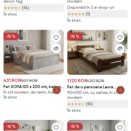
decor fag
modern
saltea, Somiera pat: Fara
Saltele: Fara saltea, Somiera
Disponibil în 2 e-shop-uri
(14)
somiera
pat: Fara somiera
(1)
În stoc
În stoc
-15 %
-15 %
431 RON
1.120 RON
507 RON
1.317 RON
Pat SOFIA 120 x 200 cm, beton
Pat de o persoana Laura
În stil modern, din lemn, înalt
Saltele: Fara saltea, Somiera
90×200 cm, cu saltea, în stil
90x200 cm, stejar Saltele: Cu
În stoc
modern
pat: Fara somiera
saltele Coco Maxi 20 cm,
(10)
Somiera pat: Cu lamele drepte
În stoc
-15 %
-15 %