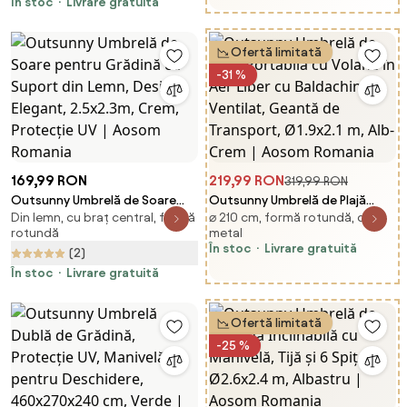
Romania
În stoc
Livrare gratuită
Ofertă limitată
-31 %
169,99 RON
219,99 RON
319,99 RON
Outsunny Umbrelă de Soare
Outsunny Umbrelă de Plajă
Din lemn, cu braț central, formă
⌀ 210 cm, formă rotundă, din
pentru Grădină cu Suport din
Portabilă cu Volane în Aer Liber
rotundă
metal
Lemn, Design Elegant, 2.5x2.3m,
cu Baldachin Ventilat, Geantă
În stoc
Livrare gratuită
(2)
Crem, Protecție UV | Aosom
de Transport, Ø1.9x2.1 m, Alb-
Romania
În stoc
Livrare gratuită
Crem | Aosom Romania
Ofertă limitată
-25 %