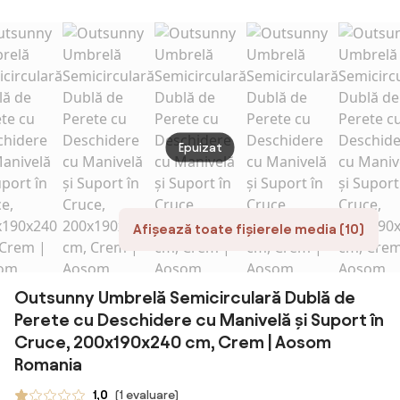
460x270cm cu
Outsu
4.6m gradina
Cruce, Sistem
Manivela si
nervu
piscina | Aosom
de Înclinare și
Baza
metal
Romania
Manivelă |
Transversala |
UV Bej
Aosom Romania
Aosom Romania
460x
| Aos
Roma
Epuizat
Afișează toate fișierele media (10)
Outsunny Umbrelă Semicirculară Dublă de
Perete cu Deschidere cu Manivelă și Suport în
Cruce, 200x190x240 cm, Crem | Aosom
Romania
1,0
(1 evaluare)