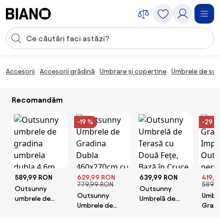
Sari peste navigare, accesează conținutul
Introducerea căutării
Sari peste conținut, mergi la subsol
Accesorii
Accesorii grădină
Umbrare și copertine
Umbrele de soa
Recomandăm
-19 %
-29 %
589,99 RON
629,99 RON
639,99 RON
419,9
779,99 RON
589,9
Outsunny
Outsunny
Outsunny
Umbre
umbrele de
Umbrelă de
Umbrele de
Grad
gradina
Terasă cu Două
Gradina Dubla
Imper
umbrela dubla
Fețe, Bază în