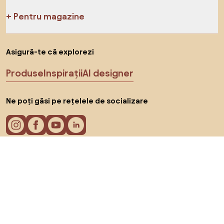
Pentru magazine
Asigură-te că explorezi
Produse
Inspirații
AI designer
Ne poți găsi pe rețelele de socializare
Cookie-uri
Politica de confidențialitate
Termeni de utilizare
Alege țara
© 2026 Biano s.r.o.