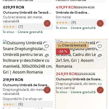
639,99 RON
419,99 RON
589,99 RON
Outsunny Umbrelă de Terasă cu
Umbrela de Gradina
Cu braț lateral, din metal,
Din metal
Două Fețe, Bază în Cruce,
Impermeabila Outsunny, 12
rabatabilă
Sistem de Înclinare și Manivelă |
nervuri metalice Anti-UV Bej,
(9)
(7)
Aosom Romania
460x270x240cm | Aosom
În stoc
Livrare gratuită
În stoc
Livrare gratuită
Romania
Ofertă limitată
-26 %
249,99 RON
339,99 RON
Outsunny Umbrelă de Soare
219,99 RON
Dreptunghiulară, din lemn, cu
Reglabilă pentru Grădină,
Outsunny Umbrelă de Soare
braț central
Cadru din Lemn, 2x1.5m, Gri |
Dreptunghiulară, din metal,
Dreptunghiulară, Umbrelă
În stoc
Livrare gratuită
rabatabilă
Aosom Romania
pentru terasă cu înclinare și
Disponibil în 2 e-shop-uri
deschidere cu manivelă,
(5)
300x200x248 cm, Gri | Aosom