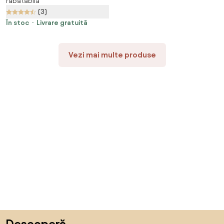
rabatabilă
Design Spațiu-Eficient pentru
(3)
Terasă și Grădină, Φ270x245cm
| Aosom Romania
În stoc
Livrare gratuită
Vezi mai multe produse
Sari peste subsol, revino la începutul paginii