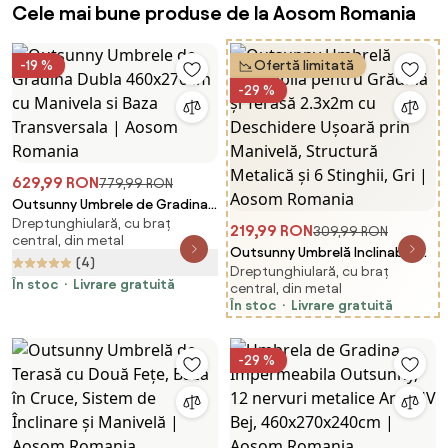
Cele mai bune produse de la Aosom Romania
-19 %
Ofertă limitată
-29 %
629,99 RON
779,99 RON
Outsunny Umbrele de Gradina
Dreptunghiulară, cu braț
Dubla 460x270cm cu Manivela
219,99 RON
309,99 RON
central, din metal
si Baza Transversala | Aosom
Outsunny Umbrelă Inclinabilă
(4)
Romania
Dreptunghiulară, cu braț
pentru Grădină și Terasă
În stoc
Livrare gratuită
central, din metal
2.3x2m cu Deschidere Ușoară
În stoc
Livrare gratuită
prin Manivelă, Structură
Metalică și 6 Stinghii, Gri |
Aosom Romania
-29 %