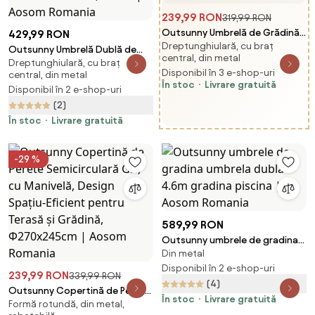
239,99 RON
319,99 RON
Outsunny Umbrelă de Grădină
429,99 RON
Dreptunghiulară, cu braț
Înclinabilă cu Manivelă, Tijă și 6
Outsunny Umbrelă Dublă de
central, din metal
Spițe, Ø2.6x2.4 m, Albastru |
Dreptunghiulară, cu braț
Grădină, Protecție UV, Manivelă
Disponibil în 3 e-shop-uri
central, din metal
Aosom Romania
pentru Deschidere,
În stoc
Livrare gratuită
Disponibil în 2 e-shop-uri
460x270x240 cm, Verde |
(2)
Aosom Romania
În stoc
Livrare gratuită
-29 %
589,99 RON
Outsunny umbrele de gradina
Din metal
umbrela dubla 4.6m gradina
piscina | Aosom Romania
Disponibil în 2 e-shop-uri
239,99 RON
339,99 RON
(4)
Outsunny Copertină de Perete
În stoc
Livrare gratuită
Formă rotundă, din metal,
Semicirculară Gri, cu Manivelă,