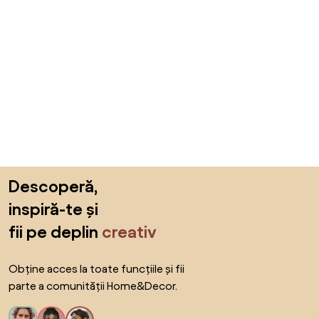
Sari peste subsol, revino la începutul paginii
Descoperă,
inspiră-te și
fii pe deplin
creativ
Obține acces la toate funcțiile și fii
parte a comunității Home&Decor.