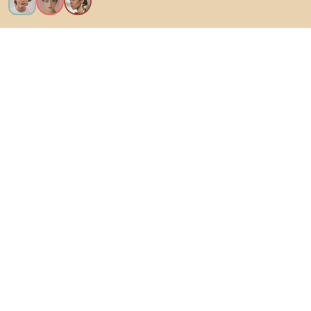
Vreau toate caracteristicile!
Despre Biano
Pentru utilizatori
Pentru magazine
Asigură-te că explorezi
Produse
Inspirații
AI designer