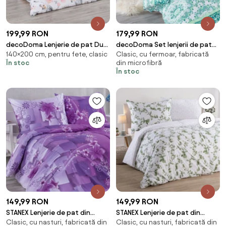
199,99 RON
179,99 RON
decoDoma Lenjerie de pat Dual
decoDoma Set lenjerii de pat
140×200 cm, pentru fete, clasic
Clasic, cu fermoar, fabricată
Feel BUFNIŢE
pentru familii HILDY, cu
În stoc
din microfibră
cearceafuri şi feţe pernuţe set
În stoc
4 piese pentru un pat simplu
149,99 RON
149,99 RON
STANEX Lenjerie de pat din
STANEX Lenjerie de pat din
Clasic, cu nasturi, fabricată din
Clasic, cu nasturi, fabricată din
bumbac ELIS lungime standard
bumbac EUCALIPT