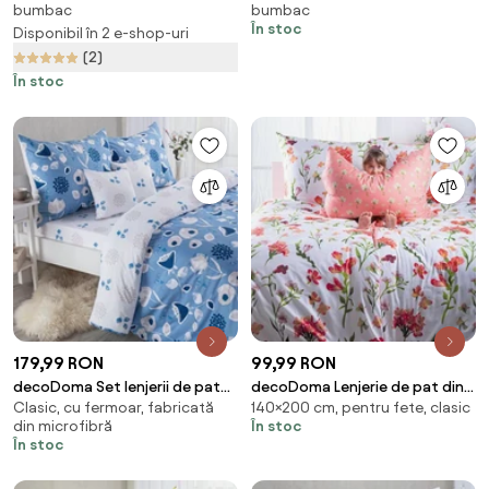
bumbac
bumbac
În stoc
Disponibil în 2 e-shop-uri
(2)
În stoc
179,99 RON
99,99 RON
decoDoma Set lenjerii de pat
decoDoma Lenjerie de pat din
Clasic, cu fermoar, fabricată
140×200 cm, pentru fete, clasic
pentru familii GARDINO, cu
microfibră MAYA pat simplu
din microfibră
În stoc
cearceafuri şi feţe pernuţe set
În stoc
4 piese pentru un pat simplu