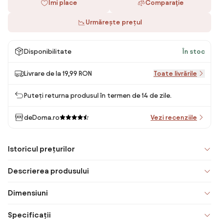
Îmi place
Comparaţie
Urmărește prețul
Disponibilitate
În stoc
Livrare de la 19,99 RON
Toate livrările
Puteți returna produsul în termen de 14 de zile.
deDoma.ro
Vezi recenziile
Istoricul prețurilor
Descrierea produsului
Dimensiuni
Specificații