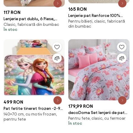
165 RON
117 RON
Lenjerie pat Ranforce 100%
Lenjerie pat dublu, 6 Piese,
Pentru băieți, clasic, fabricată
Cotton Pro (RCP8)
Clasic, fabricată din bumbac
Finet Premium
din bumbac
În stoc
499 RON
179,99 RON
Pat fetite tineret frozen -2-9
decoDoma Set lenjerii de pat
140×70 cm, cu motiv Frozen,
ani
Pentru fete, clasic, cu fermoar
pentru familii CHRISTINNE, cu
pentru fete
În stoc
cearceafuri şi feţe pernuţe set
4 piese pentru un pat simplu