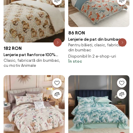
86 RON
Lenjerie de pat din bumbac
Pentru băieți, clasic, fabricată
FOXIVA gri Dimensiunile lenjeriei:
182 RON
din bumbac
70 x 90 cm | 140 x 200 cm
Lenjerie pat Ranforce 100%
Disponibil în 2 e-shop-uri
Clasic, fabricată din bumbac,
Cotton Pro (RCP80)
În stoc
cu motiv Animale