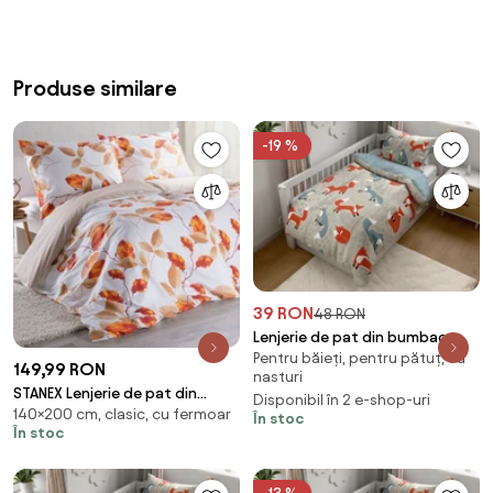
Produse similare
-19 %
39 RON
48 RON
Lenjerie de pat din bumbac
Pentru băieți, pentru pătuț, cu
pentru patut Renforcé FOXIVA
149,99 RON
nasturi
gri Dimensiune lenjerie de pat:
STANEX Lenjerie de pat din
Disponibil în 2 e-shop-uri
45 x 65 cm | 90 x 135 cm
140×200 cm, clasic, cu fermoar
bumbac LORETTA pat simplu
În stoc
În stoc