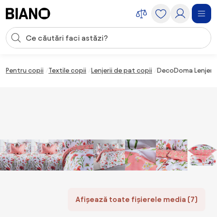
Sari peste navigare, accesează conținutul
Introducerea căutării
Sari peste conținut, mergi la subsol
Pentru copii
Textile copii
Lenjerii de pat copii
DecoDoma Lenjerie 
Afișează toate fișierele media (7)