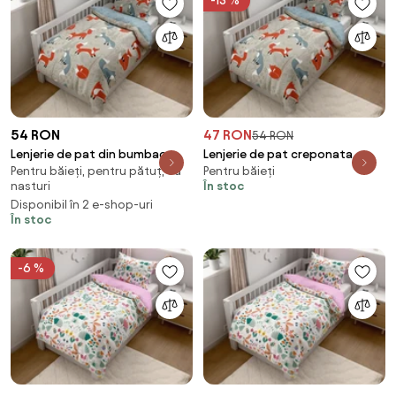
-13 %
54 RON
47 RON
54 RON
Lenjerie de pat din bumbac
Lenjerie de pat creponata
Pentru băieți, pentru pătuț, cu
Pentru băieți
pentru patut FOXIVA gri
pentru patut Renforce FOXIVA
nasturi
În stoc
Dimensiunile lenjeriei: 45 x 65
grena Dimensiune lenjerie de
Disponibil în 2 e-shop-uri
cm | 90 x 135 cm
pat: 45 x 65 cm | 90 x 140 cm
În stoc
-6 %