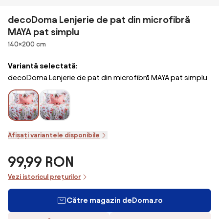
decoDoma Lenjerie de pat din microfibră
MAYA pat simplu
Dimensiuni
140×200 cm
Variantă selectată:
decoDoma Lenjerie de pat din microfibră MAYA pat simplu
Afișați variantele disponibile
99,99 RON
Vezi istoricul prețurilor
Către magazin deDoma.ro