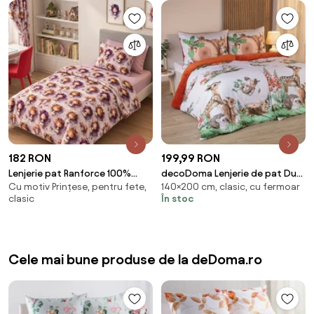
182 RON
199,99 RON
Lenjerie pat Ranforce 100%
decoDoma Lenjerie de pat Dual
Cu motiv Prințese, pentru fete,
140×200 cm, clasic, cu fermoar
Cotton Pro (RCP71)
Feel WOODLAND
clasic
În stoc
Cele mai bune produse de la deDoma.ro