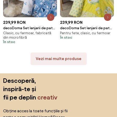
239,99 RON
239,99 RON
decoDoma Set lenjerii de pat
decoDoma Set lenjerii de pat
Clasic, cu fermoar, fabricată
Pentru fete, clasic, cu fermoar
pentru familii GARDINO, cu
pentru familii DAISY, cu
din microfibră
În stoc
cearceafuri şi feţe pernuţe set 8
cearceafuri şi feţe pernuţe set 8
În stoc
piese pentru un pat dublu
piese pentru un pat dublu
Vezi mai multe produse
Sari peste subsol, revino la începutul paginii
Descoperă,
inspiră-te și
fii pe deplin
creativ
Obține acces la toate funcțiile și fii