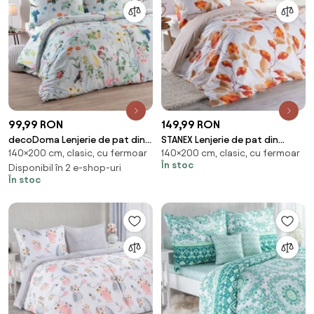
99,99 RON
149,99 RON
decoDoma Lenjerie de pat din
STANEX Lenjerie de pat din
140×200 cm, clasic, cu fermoar
140×200 cm, clasic, cu fermoar
microfibră VERDA pat simplu
bumbac LORETTA pat simplu
În stoc
Disponibil în 2 e-shop-uri
În stoc