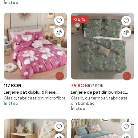
În stoc
-26 %
117 RON
79 RON
107 RON
Lenjerie pat dublu, 6 Piese,
Lenjerie de pat din bumbac
Clasic, fabricată din microfibră
Clasic, cu fermoar, fabricată
Finet Premium
Renforce LUNARIA verde
În stoc
din bumbac
Dimensiune lenjerie de pat: 70 x
În stoc
90 cm | 140 x 200 cm