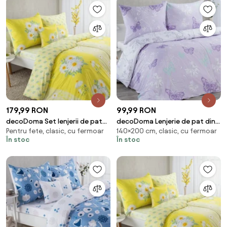
179,99 RON
99,99 RON
decoDoma Set lenjerii de pat
decoDoma Lenjerie de pat din
Pentru fete, clasic, cu fermoar
140×200 cm, clasic, cu fermoar
pentru familii DAISY, cu
microfibră FLUTURI pat simplu
În stoc
În stoc
cearceafuri şi feţe pernuţe set
4 piese pentru un pat simplu