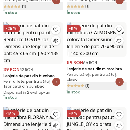
pentru copii LILAVIE mov deschis
pentru copii BALLERINA GARDEN
Dimensiune lenjerie de pat: 70 x
colorat Dimensiune lenjerie de
(1)
(1)
90 cm | 140 x 200 cm
pat: 70 x 90 cm | 140 x 200 cm
În stoc
În stoc
-25 %
-11 %
59 RON
66 RON
Lenjerie de pat din microfibra
39 RON
52 RON
Pentru băieți, pentru pătuț,
CATMOSPHERE colorată
Lenjerie de pat din bumbac
clasic
Dimensiune lenjerie de pat: 70 x
Pentru fete, pentru pătuț,
pentru patut Renforce LOVITA
(1)
fabricată din bumbac
90 cm | 140 x 200 cm
roz Dimensiune lenjerie de pat:
În stoc
Disponibil în 2 e-shop-uri
45 x 65 cm | 90 x 135 cm
În stoc
-19 %
-9 %