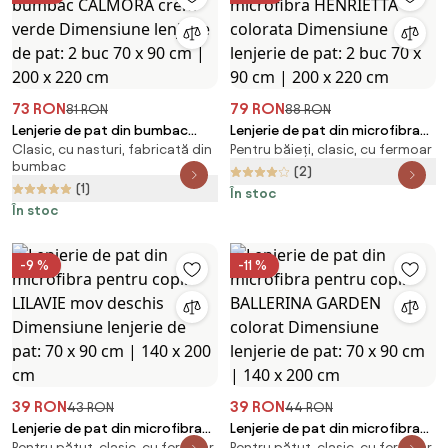
73 RON
79 RON
81 RON
88 RON
Lenjerie de pat din bumbac
Lenjerie de pat din microfibra
Clasic, cu nasturi, fabricată din
Pentru băieți, clasic, cu fermoar
CALMORA crem verde
HENRIETTA colorata Dimensiune
bumbac
Dimensiune lenjerie de pat: 2
lenjerie de pat: 2 buc 70 x 90
(2)
(1)
buc 70 x 90 cm | 200 x 220 cm
cm | 200 x 220 cm
În stoc
În stoc
-9 %
-11 %
39 RON
39 RON
43 RON
44 RON
Lenjerie de pat din microfibra
Lenjerie de pat din microfibra
Pentru pătuț, clasic, cu fermoar
Pentru pătuț, clasic, cu fermoar