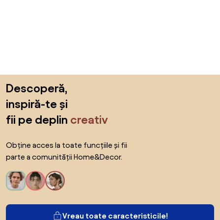
Sari peste subsol, revino la începutul paginii
Descoperă,
inspiră-te și
fii pe deplin
creativ
Obține acces la toate funcțiile și fii
parte a comunității Home&Decor.
Vreau toate caracteristicile!