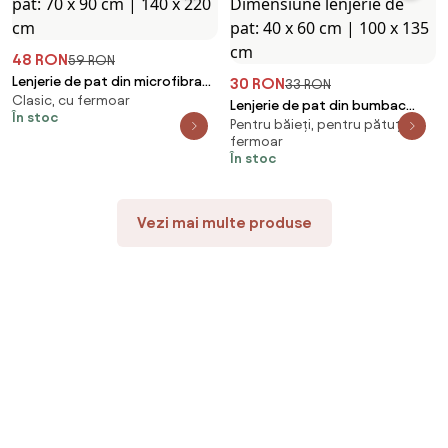
48 RON
59 RON
Lenjerie de pat din microfibra
30 RON
33 RON
Clasic, cu fermoar
FLORANY albă Dimensiune
Lenjerie de pat din bumbac
În stoc
lenjerie de pat: 70 x 90 cm | 140
Pentru băieți, pentru pătuț, cu
pentru patut JUNGLE JOY
x 220 cm
fermoar
colorata Dimensiune lenjerie de
În stoc
pat: 40 x 60 cm | 100 x 135 cm
Vezi mai multe produse