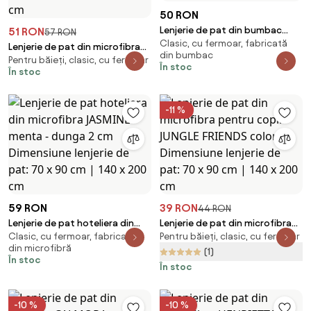
50 RON
Lenjerie de pat din bumbac
51 RON
57 RON
Clasic, cu fermoar, fabricată
Renforce KAYLIN cu model
Lenjerie de pat din microfibra
din bumbac
Dimensiune lenjerie de pat: 80 x
Pentru băieți, clasic, cu fermoar
pentru copii BUILDERS colorata
În stoc
În stoc
80 cm | 135 x 200 cm
Dimensiune lenjerie de pat: 70 x
80 cm | 140 x 200 cm
-11 %
59 RON
39 RON
44 RON
Lenjerie de pat hoteliera din
Lenjerie de pat din microfibra
Clasic, cu fermoar, fabricată
Pentru băieți, clasic, cu fermoar
microfibra JASMINE menta -
pentru copii JUNGLE FRIENDS
din microfibră
dunga 2 cm Dimensiune lenjerie
colorat Dimensiune lenjerie de
(1)
În stoc
de pat: 70 x 90 cm | 140 x 200
pat: 70 x 90 cm | 140 x 200 cm
În stoc
cm
-10 %
-10 %