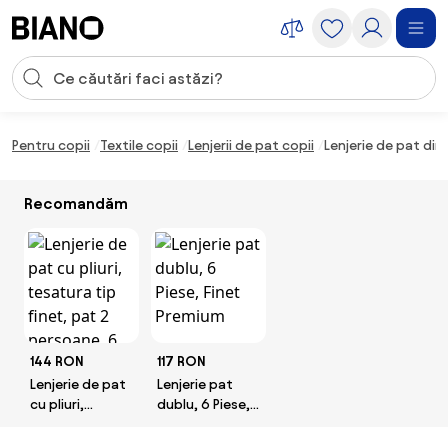
Sari peste navigare, accesează conținutul
Introducerea căutării
Sari peste conținut, mergi la subsol
Pentru copii
Textile copii
Lenjerii de pat copii
Lenjerie de pat din
Recomandăm
144 RON
117 RON
Lenjerie de pat
Lenjerie pat
cu pliuri,
dublu, 6 Piese,
tesatura tip
Finet Premium
finet, pat 2