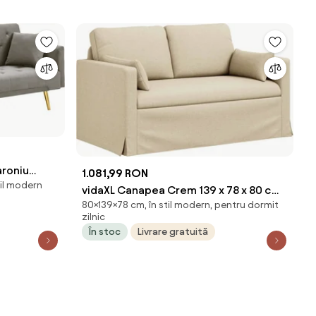
aroniu
1.081,99 RON
til modern
SIA
vidaXL Canapea Crem 139 x 78 x 80 cm
80×139×78 cm, în stil modern, pentru dormit
țesătură
zilnic
În stoc
Livrare gratuită