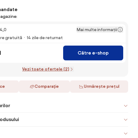
mandate
magazine:
Mai multe informații
4,0
are gratuită
14 zile de returnat
N
Către e-shop
Vezi toate ofertele (2)
ace
Comparaţie
Urmărește prețul
rilor
odusului