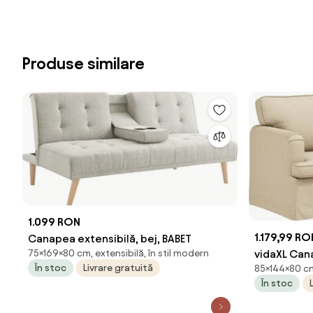
Produse similare
1.099 RON
1.179,99 RO
Canapea extensibilă, bej, BABET
vidaXL Can
75×169×80 cm, extensibilă, în stil modern
În stoc
Livrare gratuită
85×144×80 cm,
țesătură
În stoc