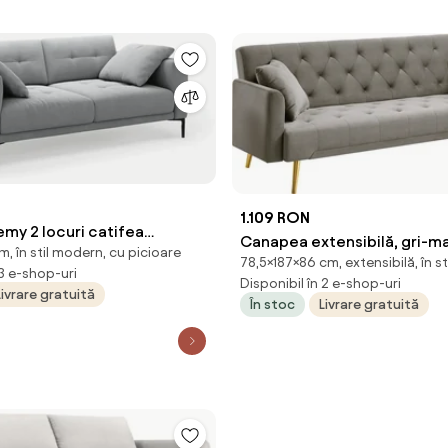
1.109 RON
my 2 locuri catifea
Canapea extensibilă, gri-m
, în stil modern, cu picioare
170 cm
78,5×187×86 cm, extensibilă, în s
Taupe/gold crom-auriu, ALI
 3 e-shop-uri
Disponibil în 2 e-shop-uri
Livrare gratuită
În stoc
Livrare gratuită