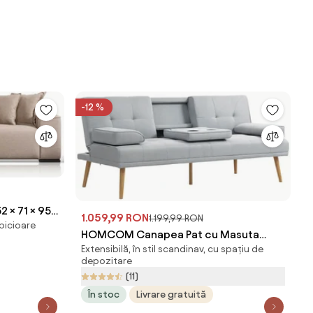
-12 %
 × 71 × 95
1.059,99 RON
1.199,99 RON
 picioare
HOMCOM Canapea Pat cu Masuta
Extensibilă, în stil scandinav, cu spațiu de
Rasturnata si Picioare din Lemn Masiv
depozitare
Gri deschis | Aosom Romania
(11)
În stoc
Livrare gratuită