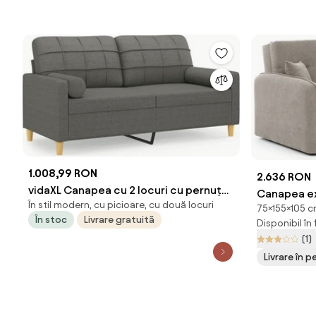
1.008,99 RON
2.636 RON
vidaXL Canapea cu 2 locuri cu pernuțe,
Canapea ext
În stil modern, cu picioare, cu două locuri
gri închis, 140 cm, textil
75×155×105 cm
În stoc
Livrare gratuită
Disponibil în
(1)
Livrare în 