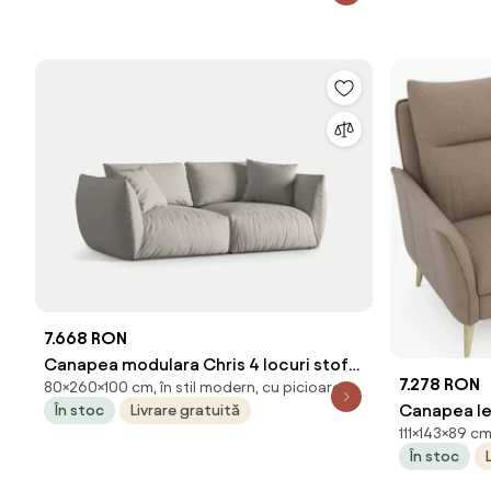
7.668 RON
Canapea modulara Chris 4 locuri stofa
7.278 RON
80×260×100 cm, în stil modern, cu picioare
L260 cm
Canapea lem
În stoc
Livrare gratuită
111×143×89 cm
143 × 111 × 
În stoc