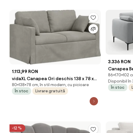
3.336 RON
Canapea Be
1.113,99 RON
86×170×102 cm
Salvador L
vidaXL Canapea Gri deschis 138 x 78 x
Disponibil în
80×138×78 cm, în stil modern, cu picioare
80 cm Catifea
În stoc
În stoc
Livrare gratuită
-12 %