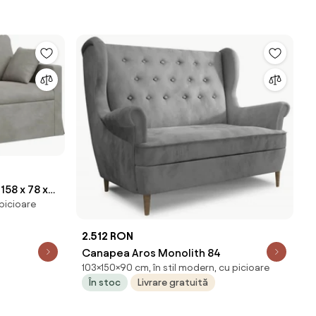
158 x 78 x
 picioare
2.512 RON
Canapea Aros Monolith 84
103×150×90 cm, în stil modern, cu picioare
În stoc
Livrare gratuită