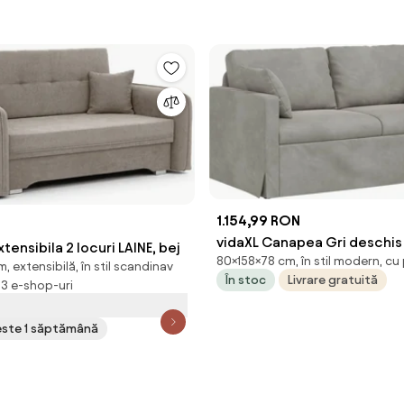
1.154,99 RON
vidaXL Canapea Gri deschis 
ensibila 2 locuri LAINE, bej
80×158×78 cm, în stil modern, cu
80 cm Catifea
, extensibilă, în stil scandinav
În stoc
Livrare gratuită
 13 e-shop-uri
peste 1 săptămână