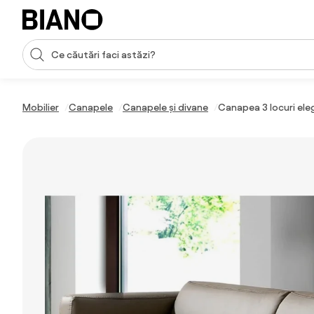
Sari peste navigare, accesează conținutul
Introducerea căutării
Sari peste conținut, mergi la subsol
Mobilier
Canapele
Canapele și divane
Canapea 3 locuri el