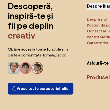
Descoperă,
Despre Bia
inspiră-te și
Despre noi
fii pe deplin
Posturi disp
Contactați-
creativ
Pentru Medi
Caracteristi
Obține acces la toate funcțiile și fii
parte a comunității Home&Decor.
Asigură-te 
Produse
Vreau toate caracteristicile!