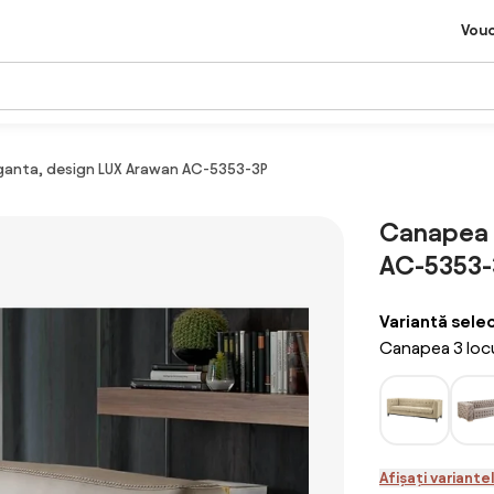
Vou
eganta, design LUX Arawan AC-5353-3P
Canapea 3
AC-5353-
Variantă sele
Canapea 3 loc
Afișați variante