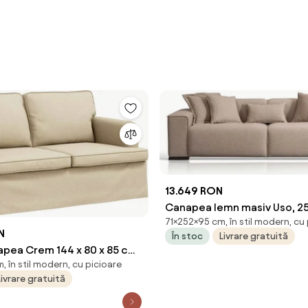
13.649 RON
Canapea lemn masiv Uso, 252
71×252×95 cm, în stil modern, cu
cm
N
În stoc
Livrare gratuită
apea Crem 144 x 80 x 85 cm
 în stil modern, cu picioare
Livrare gratuită