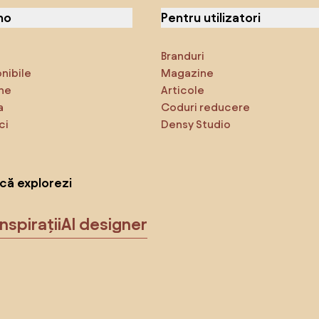
no
Pentru utilizatori
Branduri
onibile
Magazine
ne
Articole
a
Coduri reducere
ci
Densy Studio
că explorezi
Inspirații
AI designer