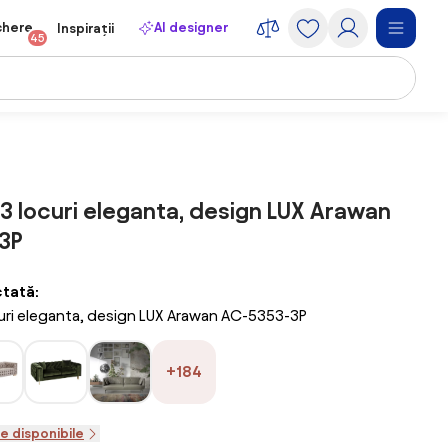
chere
AI designer
Inspirații
45
 locuri eleganta, design LUX Arawan
3P
ctată:
uri eleganta, design LUX Arawan AC-5353-3P
+184
le disponibile