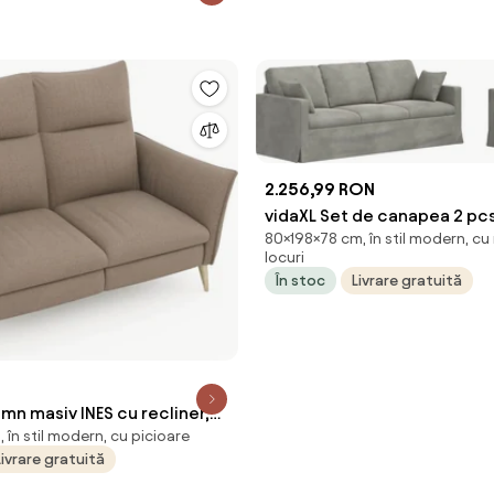
2.256,99 RON
vidaXL Set de canapea 2 pcs
80×198×78 cm, în stil modern, cu
deschis 198 x 78 x 80 cm Ca
locuri
În stoc
Livrare gratuită
n masiv INES cu recliner,
, în stil modern, cu picioare
89 cm
Livrare gratuită