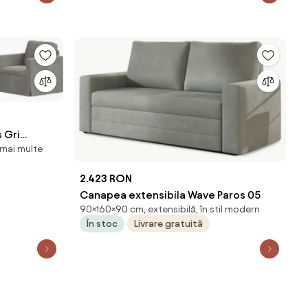
 Gri
 mai multe
tifea
2.423 RON
Canapea extensibila Wave Paros 05
90×160×90 cm, extensibilă, în stil modern
În stoc
Livrare gratuită