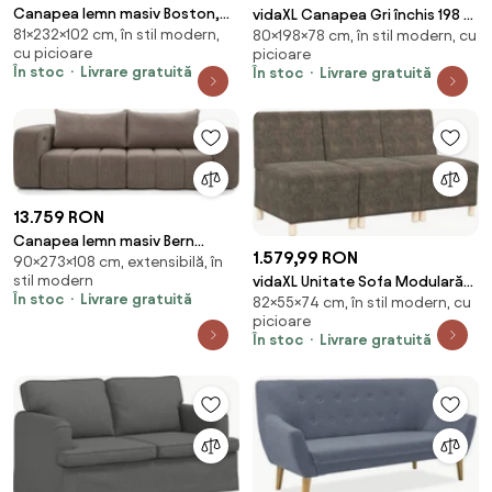
Canapea lemn masiv Boston,
vidaXL Canapea Gri închis 198 x
81×232×102 cm, în stil modern,
232 × 81 × 102 cm
80×198×78 cm, în stil modern, cu
78 x 80 cm Catifea
cu picioare
picioare
În stoc
Livrare gratuită
În stoc
Livrare gratuită
13.759 RON
Canapea lemn masiv Bern
1.579,99 RON
90×273×108 cm, extensibilă, în
Extensibila Electric, 273 × 108 ×
stil modern
vidaXL Unitate Sofa Modulară
90 cm
În stoc
Livrare gratuită
82×55×74 cm, în stil modern, cu
Fără Brațe 3 pcs Gri închis
picioare
În stoc
Livrare gratuită