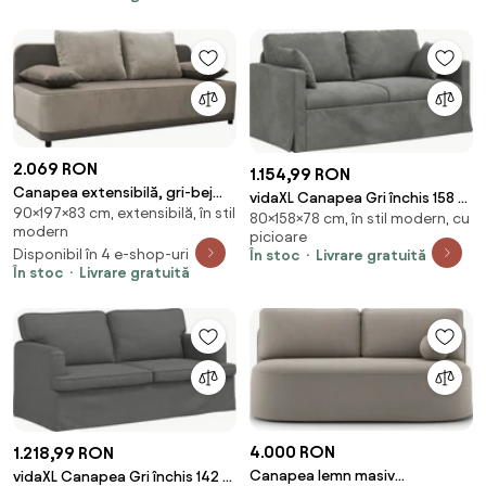
2.069 RON
1.154,99 RON
Canapea extensibilă, gri-bej
vidaXL Canapea Gri închis 158 x
90×197×83 cm, extensibilă, în stil
Taupe, SENTY
80×158×78 cm, în stil modern, cu
78 x 80 cm Catifea
modern
picioare
Disponibil în 4 e-shop-uri
În stoc
Livrare gratuită
În stoc
Livrare gratuită
4.000 RON
1.218,99 RON
Canapea lemn masiv
vidaXL Canapea Gri închis 142 x