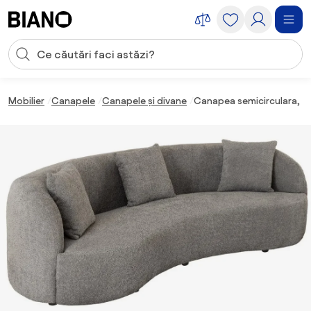
Sari peste navigare, accesează conținutul
Introducerea căutării
Sari peste conținut, mergi la subsol
Mobilier
Canapele
Canapele și divane
Canapea semicirculara, Te