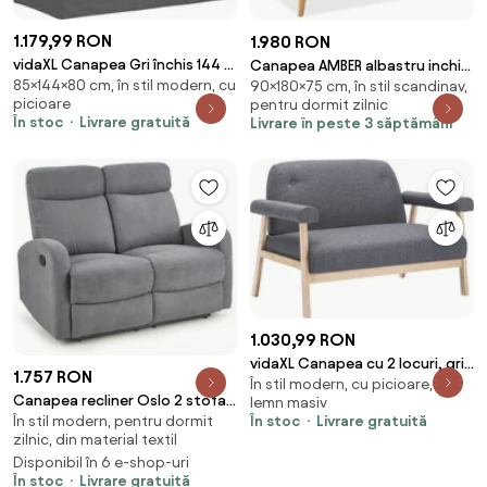
1.179,99 RON
1.980 RON
vidaXL Canapea Gri închis 144 x
Canapea AMBER albastru inchis
85×144×80 cm, în stil modern, cu
80 x 85 cm țesătură
90×180×75 cm, în stil scandinav,
cu 3 locuri
picioare
pentru dormit zilnic
În stoc
Livrare gratuită
Livrare în peste 3 săptămâni
1.030,99 RON
vidaXL Canapea cu 2 locuri, gri
1.757 RON
În stil modern, cu picioare, din
închis, material textil
Canapea recliner Oslo 2 stofa
lemn masiv
În stoc
Livrare gratuită
În stil modern, pentru dormit
gri inchis H100 cm
zilnic, din material textil
Disponibil în 6 e-shop-uri
În stoc
Livrare gratuită