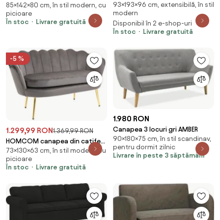
93×193×96 cm, extensibilă, în stil
extensibilă Liliana 193×96 cm
85×142×80 cm, în stil modern, cu
80 x 85 cm țesătură
modern
picioare
Personalizabilă - sola 18
În stoc
Livrare gratuită
Disponibil în 2 e-shop-uri
În stoc
Livrare gratuită
-5 %
1.980 RON
Canapea 3 locuri gri AMBER
1.299,99 RON
1.369,99 RON
90×180×75 cm, în stil scandinav,
HOMCOM canapea din catifea,
pentru dormit zilnic
73×130×63 cm, în stil modern, cu
2 locuri,130x63x73cm, maro |
Livrare în peste 3 săptămâni
picioare
Aosom Romania
În stoc
Livrare gratuită