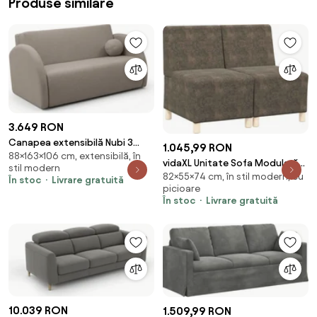
Produse similare
3.649 RON
Canapea extensibilă Nubi 3
1.045,99 RON
88×163×106 cm, extensibilă, în
locuri 140 cm cu ladă de
vidaXL Unitate Sofa Modulară
stil modern
depozitare - bej boucle Quelle
82×55×74 cm, în stil modern, cu
Fără Brațe 2 pcs Gri închis
În stoc
Livrare gratuită
16
picioare
În stoc
Livrare gratuită
10.039 RON
1.509,99 RON