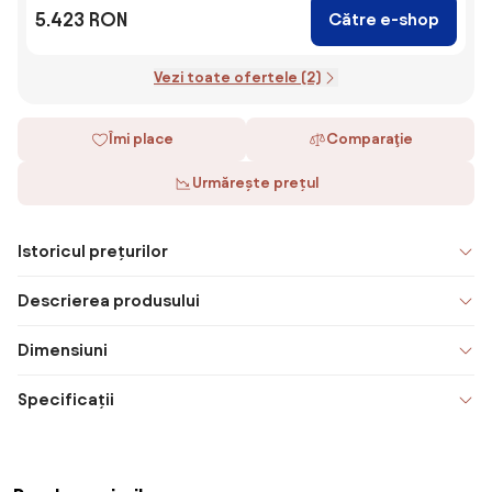
5.423 RON
Către e-shop
Vezi toate ofertele (2)
Îmi place
Comparaţie
Urmărește prețul
Istoricul prețurilor
Descrierea produsului
Dimensiuni
Specificații