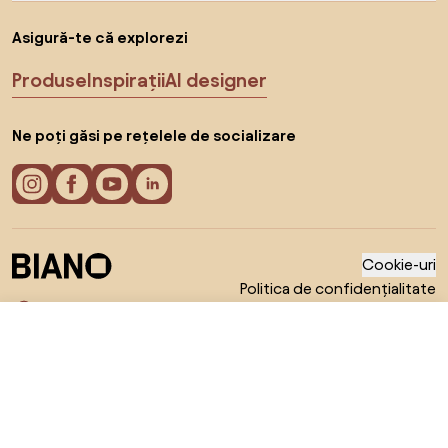
Asigură-te că explorezi
Produse
Inspirații
AI designer
Ne poți găsi pe rețelele de socializare
Cookie-uri
Politica de confidențialitate
Termeni de utilizare
Alege țara
De la 5.423 RON
© 2026 Biano s.r.o.
Arată ofertele
în magazinele online 2