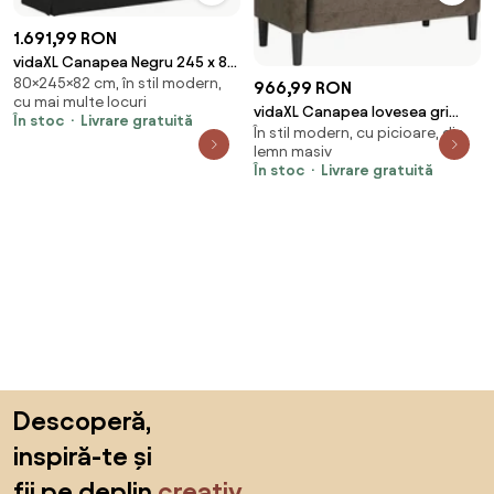
1.691,99 RON
vidaXL Canapea Negru 245 x 82
80×245×82 cm, în stil modern,
x 80 cm țesătură
966,99 RON
cu mai multe locuri
vidaXL Canapea lovesea gri
În stoc
Livrare gratuită
În stil modern, cu picioare, din
închis 110 cm piele artificială
lemn masiv
În stoc
Livrare gratuită
Sari peste subsol, revino la începutul paginii
Descoperă,
inspiră-te și
fii pe deplin
creativ