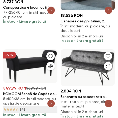
6.737 RON
Canapea Lisa 4 locuri catifea
77×256×101 cm, în stil modern,
L256 cm
18.536 RON
cu picioare
Canapea design italian, 2
În stoc
Livrare gratuită
În stil modern, cu picioare, cu
locuri, functia relaz, Alfredo
două locuri
Disponibil în 2 e-shop-uri
În stoc
Livrare gratuită
-5 %
349,99 RON
369,99 RON
2.804 RON
HOMCOM Bancă de Capăt de
Bancheta cu aspect retro
51×102×36 cm, în stil modern, cu
Pat cu Cotiere Rulate, Bancă
În stil retro, cu picioare, din
Euphoria 160cm, gri inchis
spațiu de depozitare
Căptușită pentru Dormitor,
material textil
(4)
102x36x51 cm, Negru | Aosom
Disponibil în 2 e-shop-uri
Romania
În stoc
Livrare gratuită
În stoc
Livrare gratuită