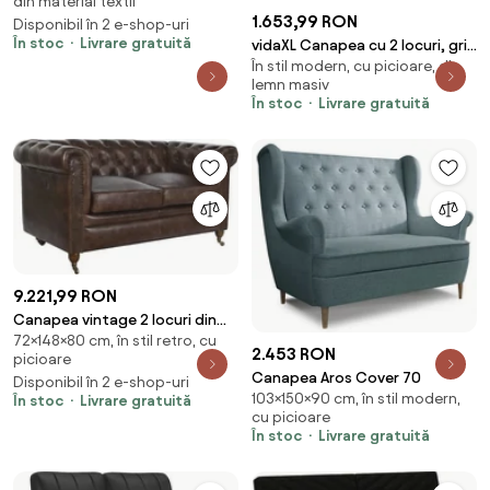
din material textil
1.653,99 RON
Disponibil în 2 e-shop-uri
În stoc
Livrare gratuită
vidaXL Canapea cu 2 locuri, gri
În stil modern, cu picioare, din
închis, material textil
lemn masiv
În stoc
Livrare gratuită
9.221,99 RON
Canapea vintage 2 locuri din
72×148×80 cm, în stil retro, cu
piele naturală maro închis,
2.453 RON
picioare
„Chesterfield"
Canapea Aros Cover 70
Disponibil în 2 e-shop-uri
103×150×90 cm, în stil modern,
În stoc
Livrare gratuită
cu picioare
În stoc
Livrare gratuită