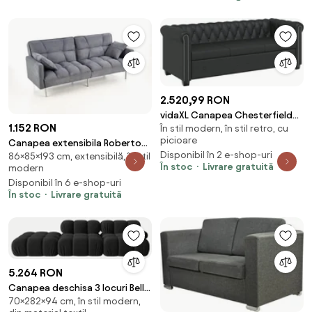
2.520,99 RON
vidaXL Canapea Chesterfield
1.152 RON
În stil modern, în stil retro, cu
cu 3 locuri, piele artificială,
picioare
negru
Canapea extensibila Roberto
Disponibil în 2 e-shop-uri
86×85×193 cm, extensibilă, în stil
gri - H86 cm
În stoc
Livrare gratuită
modern
Disponibil în 6 e-shop-uri
În stoc
Livrare gratuită
5.264 RON
Canapea deschisa 3 locuri Bellis
70×282×94 cm, în stil modern,
catifea L282 cm