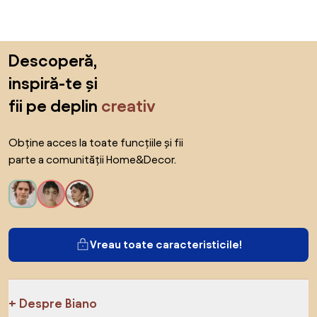
Sari peste subsol, revino la începutul paginii
Descoperă,
inspiră-te și
fii pe deplin
creativ
Obține acces la toate funcțiile și fii
parte a comunității Home&Decor.
Vreau toate caracteristicile!
Despre Biano