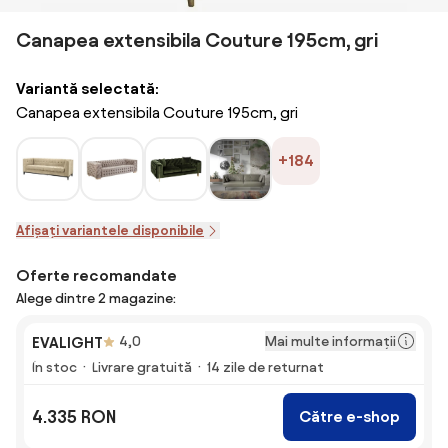
Canapea extensibila Couture 195cm, gri
Variantă selectată:
Canapea extensibila Couture 195cm, gri
+184
Afișați variantele disponibile
Oferte recomandate
Alege dintre 2 magazine:
Mai multe informații
EVALIGHT
4,0
În stoc
Livrare gratuită
14 zile de returnat
4.335 RON
Către e-shop