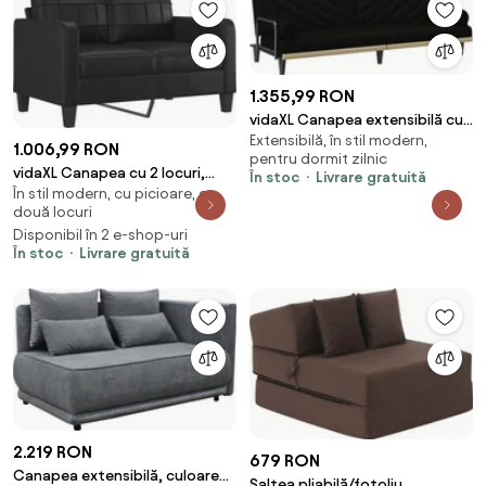
1.355,99 RON
vidaXL Canapea extensibilă cu
Extensibilă, în stil modern,
cotiere, negru, textil
1.006,99 RON
pentru dormit zilnic
vidaXL Canapea cu 2 locuri,
În stoc
Livrare gratuită
În stil modern, cu picioare, cu
negru, 120 cm, piele ecologică
două locuri
Disponibil în 2 e-shop-uri
În stoc
Livrare gratuită
2.219 RON
679 RON
Canapea extensibilă, culoare
Saltea pliabilă/fotoliu