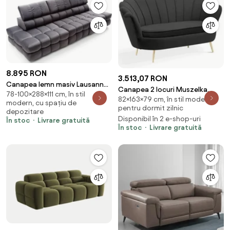
8.895 RON
3.513,07 RON
Canapea lemn masiv Lausanne
Canapea 2 locuri Muszelka
78-100×288×111 cm, în stil
cu Depozitare
82×163×79 cm, în stil modern,
neagra – H82 cm
modern, cu spațiu de
pentru dormit zilnic
depozitare
Disponibil în 2 e-shop-uri
În stoc
Livrare gratuită
În stoc
Livrare gratuită