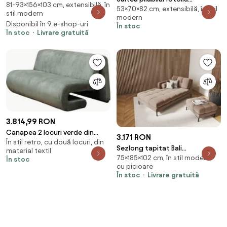
81-93×156×103 cm, extensibilă, în
gri, LIAMI
53×70×82 cm, extensibilă, în stil
extensibil, 2 in 1, maro Taupe,
stil modern
modern
PELOS
Disponibil în 9 e-shop-uri
În stoc
În stoc
Livrare gratuită
3.814,99 RON
Canapea 2 locuri verde din
3.171 RON
În stil retro, cu două locuri, din
catifea, „Tribeca”
Sezlong tapitat Bali
material textil
75×185×102 cm, în stil modern,
velvet/picioare negre – L185 x
În stoc
cu picioare
l102 x h75
În stoc
Livrare gratuită