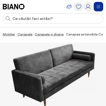
Sari peste navigare, accesează conținutul
Introducerea căutării
Sari peste conținut, mergi la subsol
Mobilier
Canapele
Canapele și divane
Canapea extensibila Cout