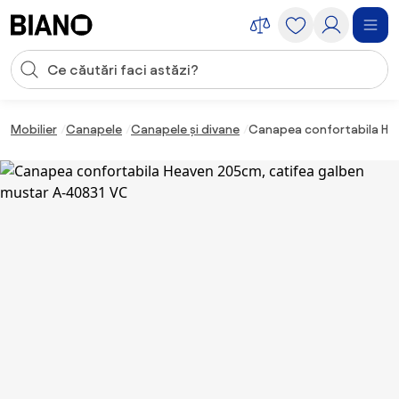
Sari peste navigare, accesează conținutul
Introducerea căutării
Sari peste conținut, mergi la subsol
Mobilier
Canapele
Canapele și divane
Canapea confortabila He