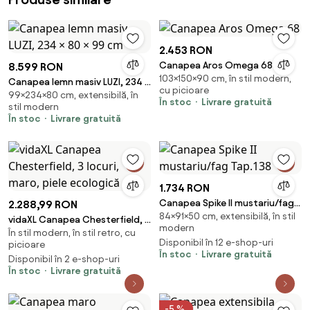
2.453 RON
Canapea Aros Omega 68
8.599 RON
103×150×90 cm, în stil modern,
Canapea lemn masiv LUZI, 234 ×
cu picioare
99×234×80 cm, extensibilă, în
80 × 99 cm
În stoc
Livrare gratuită
stil modern
În stoc
Livrare gratuită
1.734 RON
Canapea Spike II mustariu/fag
2.288,99 RON
84×91×50 cm, extensibilă, în stil
Tap.138
vidaXL Canapea Chesterfield, 3
modern
În stil modern, în stil retro, cu
locuri, maro, piele ecologică
Disponibil în 12 e-shop-uri
picioare
În stoc
Livrare gratuită
Disponibil în 2 e-shop-uri
În stoc
Livrare gratuită
-5 %