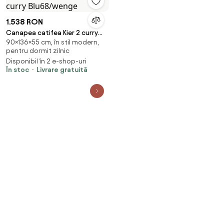
1.538 RON
Canapea catifea Kier 2 curry
90×136×55 cm, în stil modern,
Blu68/wenge
pentru dormit zilnic
Disponibil în 2 e-shop-uri
În stoc
Livrare gratuită