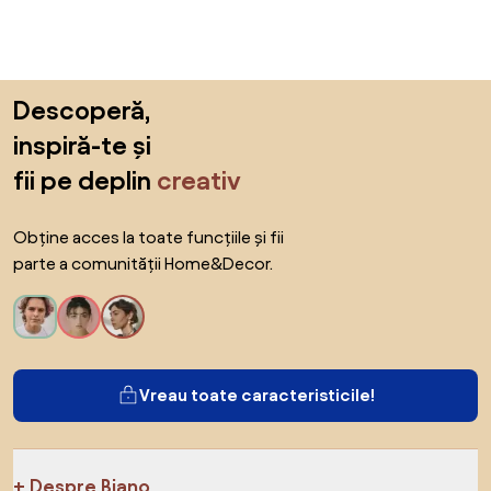
Sari peste subsol, revino la începutul paginii
Descoperă,
inspiră-te și
fii pe deplin
creativ
Obține acces la toate funcțiile și fii
parte a comunității Home&Decor.
Vreau toate caracteristicile!
Despre Biano