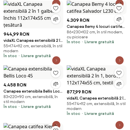
4.309 RON
Canapea Bemy 4 locuri catifea
86×230×102 cm, în stil modern,
Salvador L230 cm
944,99 RON
cu picioare
vidaXL Canapea extensibilă 2 în
În stoc
Livrare gratuită
55×174×112 cm, extensibilă, în stil
1 galben închis 112x174x55 cm
modern
țesătură
În stoc
Livrare gratuită
4.458 RON
Canapea extensibila Bellis Loco
877,99 RON
83×220×90 cm, extensibilă, în
45
vidaXL Canapea extensibilă 2 în
stil modern
55×174×112 cm, extensibilă, în stil
1, bordo, 112x174x55 cm, textil
În stoc
Livrare gratuită
modern
În stoc
Livrare gratuită