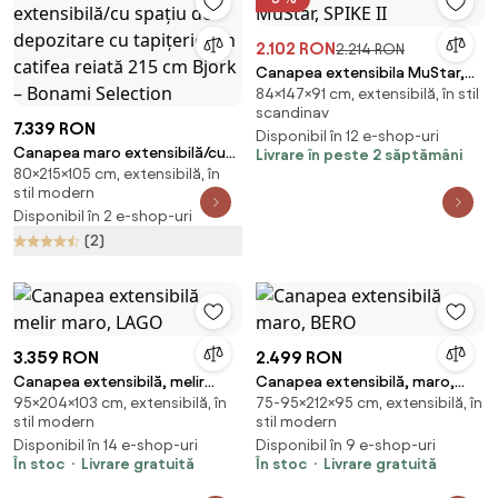
2.102 RON
2.214 RON
Canapea extensibila MuStar,
84×147×91 cm, extensibilă, în stil
SPIKE II
scandinav
7.339 RON
Disponibil în 12 e-shop-uri
Canapea maro extensibilă/cu
Livrare în peste 2 săptămâni
80×215×105 cm, extensibilă, în
spațiu de depozitare cu
stil modern
tapițerie din catifea reiată 215
Disponibil în 2 e-shop-uri
cm Bjork – Bonami Selection
(2)
3.359 RON
2.499 RON
Canapea extensibilă, melir
Canapea extensibilă, maro,
95×204×103 cm, extensibilă, în
75-95×212×95 cm, extensibilă, în
maro, LAGO
BERO
stil modern
stil modern
Disponibil în 14 e-shop-uri
Disponibil în 9 e-shop-uri
În stoc
Livrare gratuită
În stoc
Livrare gratuită