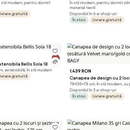
în stil modern, pentru dormit
În stil modern, pentru dormit ziln
xtil
inchis H100 cm
material textil
Livrare gratuită
Disponibil în 6 e-shop-uri
În stoc
Livrare gratuită
ensibila Bellis Sola 18
 extensibilă, în stil modern
1.439 RON
Livrare gratuită
Canapea de design cu 2 locu
78×135×78 cm, în stil modern, cu 
ţesătură Velvet maro/gold c
Disponibil în 3 e-shop-uri
BAGY
În stoc
Livrare gratuită