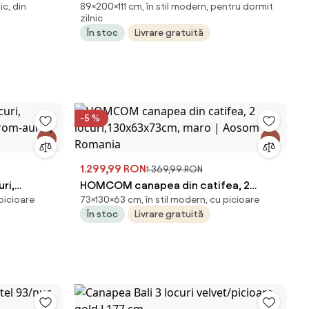
ic, din
89×200×111 cm, în stil modern, pentru dormit
2 reclinere, 200 × 111 × 89 cm
zilnic
În stoc
Livrare gratuită
-5 %
1.299,99 RON
1.369,99 RON
ri,
HOMCOM canapea din catifea, 2
picioare
73×130×63 cm, în stil modern, cu picioare
rom-auriu,
locuri,130x63x73cm, maro | Aosom
În stoc
Livrare gratuită
Romania