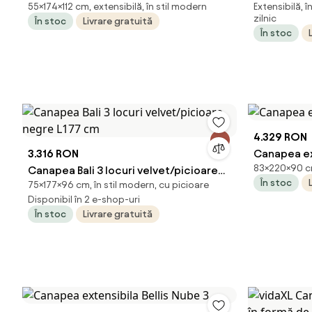
55×174×112 cm, extensibilă, în stil modern
Extensibilă, 
închis, 112x174x55 cm, textil
material te
zilnic
În stoc
Livrare gratuită
În stoc
4.329 RON
3.316 RON
Canapea ext
83×220×90 cm,
Canapea Bali 3 locuri velvet/picioare
În stoc
75×177×96 cm, în stil modern, cu picioare
negre L177 cm
Disponibil în 2 e-shop-uri
În stoc
Livrare gratuită