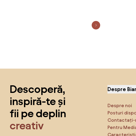
Sari peste subsol, revino la începutul paginii
Descoperă,
Despre Bia
inspiră-te și
Despre noi
fii pe deplin
Posturi disp
Contactați-
creativ
Pentru Medi
Caracteristi