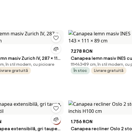
7.278 RON
n masiv Zurich IV, 287 × 113
Canapea lemn masiv INES cu 
m, în stil modern, cu picioare
111×143×89 cm, în stil modern, cu 
143 × 111 × 89 cm
Livrare gratuită
În stoc
Livrare gratuită
N
1.756 RON
pea extensibilă, gri taupe,
Canapea recliner Oslo 2 sto