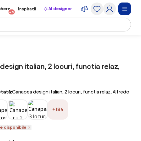
chere
AI designer
Inspirații
46
sign italian, 2 locuri, functia relaz,
ctată:
Canapea design italian, 2 locuri, functia relaz, Alfredo
+184
le disponibile