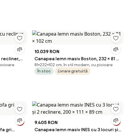
10.039 RON
recliner,
Canapea lemn masiv Boston, 232 × 81 ×
picioare
81×232×102 cm, în stil modern, cu picioare
102 cm
În stoc
Livrare gratuită
9.405 RON
fa gri
Canapea lemn masiv INES cu 3 locuri și