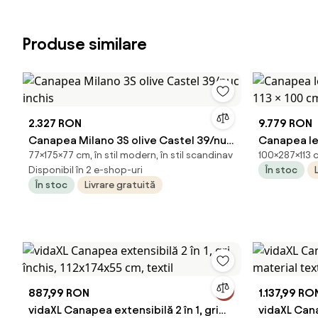
Produse similare
2.327 RON
9.779 RON
Canapea Milano 3S olive Castel 39/nuc
Canapea lem
77×175×77 cm, în stil modern, în stil scandinav
100×287×113 c
inchis
× 100 cm
Disponibil în 2 e-shop-uri
În stoc
În stoc
Livrare gratuită
887,99 RON
1.137,99 RO
vidaXL Canapea extensibilă 2 în 1, gri
vidaXL Cana