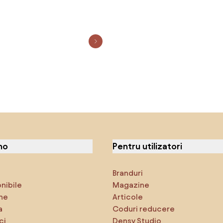
no
Pentru utilizatori
Branduri
onibile
Magazine
ne
Articole
a
Coduri reducere
ci
Densy Studio