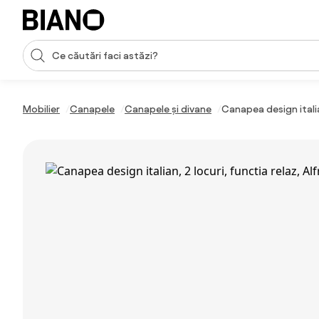
Sari peste navigare, accesează conținutul
Introducerea căutării
Sari peste conținut, mergi la subsol
Mobilier
Canapele
Canapele și divane
Canapea design italia