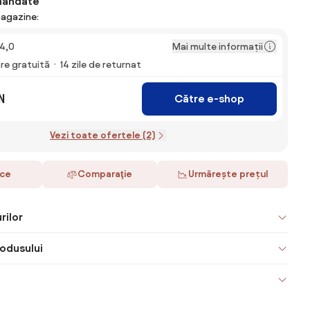
mandate
magazine:
Mai multe informații
4,0
are gratuită
14 zile de returnat
N
Către e-shop
Vezi toate ofertele (2)
ace
Comparaţie
Urmărește prețul
rilor
odusului