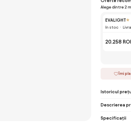
Oferte reco
Alege dintre 2 
EVALIGHT
În stoc
Livr
20.258 RO
Îmi pl
Istoricul prețu
Descrierea pr
Specificații