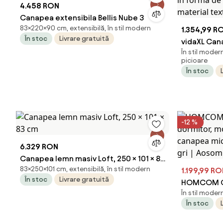
4.458 RON
Canapea extensibila Bellis Nube 3
83×220×90 cm, extensibilă, în stil modern
1.354,99 R
În stoc
Livrare gratuită
vidaXL Cana
În stil moder
formă de L,
picioare
textil
În stoc
-12 %
6.329 RON
Canapea lemn masiv Loft, 250 × 101 × 83
83×250×101 cm, extensibilă, în stil modern
cm
1.199,99 R
În stoc
Livrare gratuită
HOMCOM Ca
În stil moder
dormitor, m
În stoc
canapea mi
mici, gri |