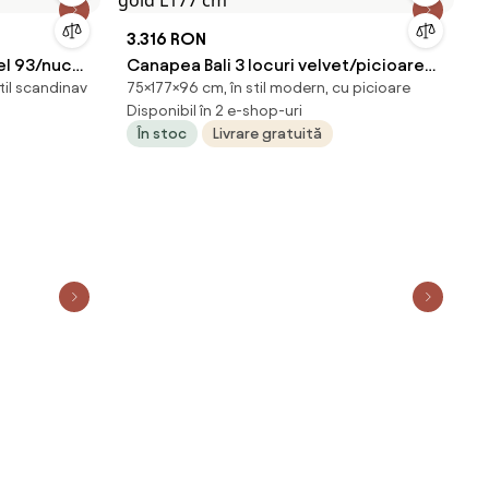
3.316 RON
el 93/nuc
Canapea Bali 3 locuri velvet/picioare
stil scandinav
75×177×96 cm, în stil modern, cu picioare
gold L177 cm
Disponibil în 2 e-shop-uri
În stoc
Livrare gratuită