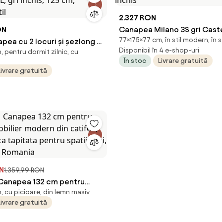
2.327 RON
ON
Canapea Milano 3S gri Cast
77×175×77 cm, în stil modern, în 
pea cu 2 locuri și șezlong în
inchis
Disponibil în 4 e-shop-uri
n, pentru dormit zilnic, cu
 gri închis, 125 cm, material
În stoc
Livrare gratuită
Livrare gratuită
ON
1.359,99 RON
napea 132 cm pentru
n, cu picioare, din lemn masiv
obilier modern din catifea,
Livrare gratuită
ca tapitata pentru spatii
 Aosom Romania