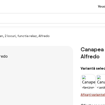
Vou
n, 2 locuri, functia relaz, Alfredo
Canapea de
Alfredo
Variantă sele
Afișați variante