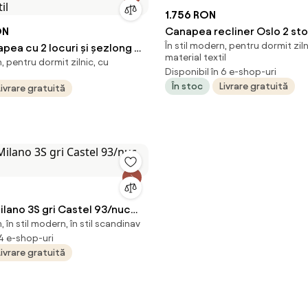
1.756 RON
ON
Canapea recliner Oslo 2 sto
În stil modern, pentru dormit ziln
pea cu 2 locuri și șezlong în
inchis H100 cm
material textil
n, pentru dormit zilnic, cu
 gri închis, 125 cm, material
Disponibil în 6 e-shop-uri
În stoc
Livrare gratuită
Livrare gratuită
lano 3S gri Castel 93/nuc
 în stil modern, în stil scandinav
 4 e-shop-uri
Livrare gratuită