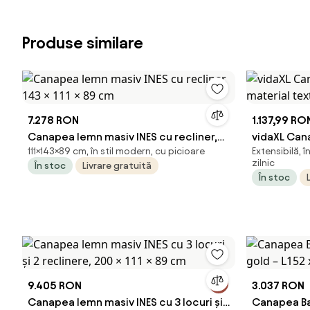
Produse similare
7.278 RON
1.137,99 RO
Canapea lemn masiv INES cu recliner,
vidaXL Cana
111×143×89 cm, în stil modern, cu picioare
Extensibilă, 
143 × 111 × 89 cm
material te
zilnic
În stoc
Livrare gratuită
În stoc
9.405 RON
3.037 RON
Canapea lemn masiv INES cu 3 locuri și
Canapea Bal