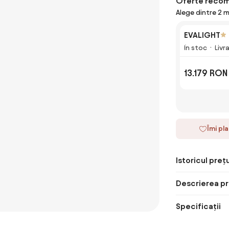
Oferte reco
Alege dintre 2 
EVALIGHT
În stoc
Livr
13.179 RON
Îmi pl
Istoricul prețu
Descrierea pr
Specificații