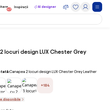
chere
AI designer
Inspirații
47
 locuri design LUX Chester Grey
ctată:
Canapea 2 locuri design LUX Chester Grey Leather
+184
le disponibile