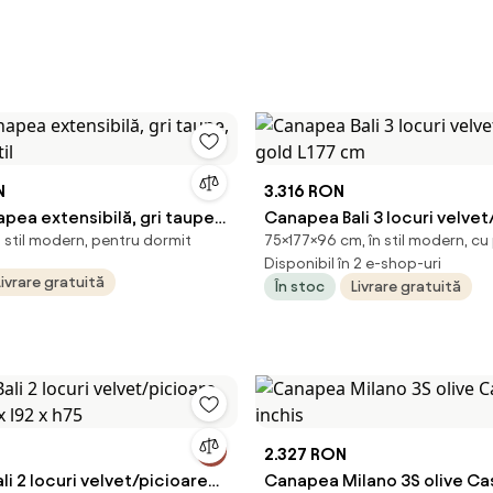
N
3.316 RON
pea extensibilă, gri taupe,
Canapea Bali 3 locuri velvet
în stil modern, pentru dormit
75×177×96 cm, în stil modern, cu
xtil
gold L177 cm
Disponibil în 2 e-shop-uri
Livrare gratuită
În stoc
Livrare gratuită
2.327 RON
i 2 locuri velvet/picioare
Canapea Milano 3S olive Ca