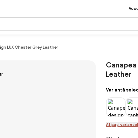
Vou
ign LUX Chester Grey Leather
Canapea 2
Leather
Variantă sele
Afișați variante