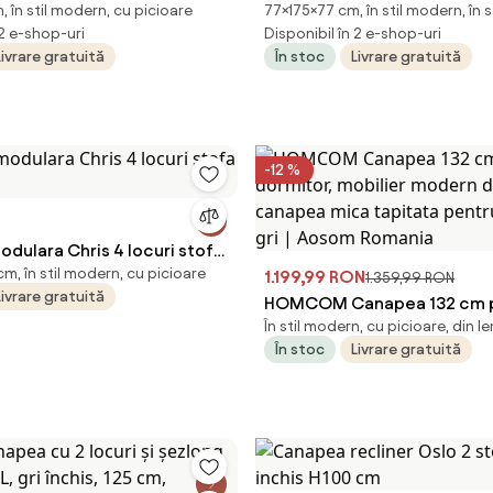
 în stil modern, cu picioare
77×175×77 cm, în stil modern, în 
x l92 x h75
inchis
 2 e-shop-uri
Disponibil în 2 e-shop-uri
Livrare gratuită
În stoc
Livrare gratuită
-12 %
dulara Chris 4 locuri stofa
, în stil modern, cu picioare
1.199,99 RON
1.359,99 RON
Livrare gratuită
HOMCOM Canapea 132 cm 
În stil modern, cu picioare, din 
dormitor, mobilier modern d
În stoc
Livrare gratuită
canapea mica tapitata pent
mici, gri | Aosom Romania