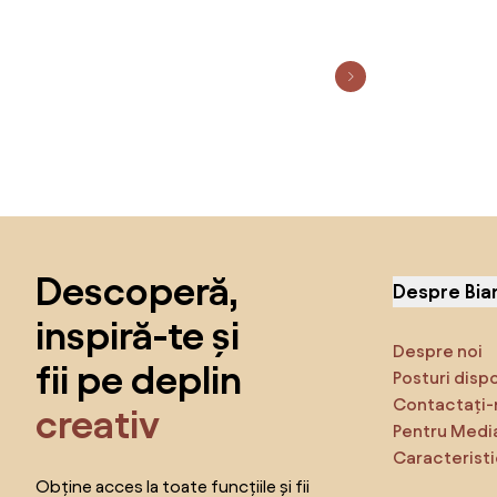
Sari peste subsol, revino la începutul paginii
Descoperă,
Despre Bia
inspiră-te și
Despre noi
fii pe deplin
Posturi disp
Contactați-
creativ
Pentru Medi
Caracteristi
Obține acces la toate funcțiile și fii