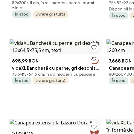
89×200×111 cm, în stil modern, pentru dormit
75×152×92 cm,
2 reclinere, 200 × 111 × 89 cm
gold – L152 
zilnic
Disponibil în
În stoc
Livrare gratuită
În stoc
695,99 RON
7.668 RON
vidaXL Banchetă cu perne, gri deschis,
Canapea mo
75,5×113×64,5 cm, în stil modern, cu picioare
80×260×100 cm
113x64,5x75,5 cm, textil
L260 cm
În stoc
Livrare gratuită
În stoc
5.123 RON