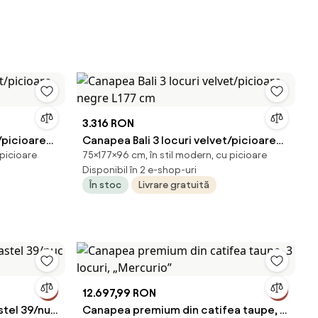
3.316 RON
/picioare
Canapea Bali 3 locuri velvet/picioare
 picioare
75×177×96 cm, în stil modern, cu picioare
negre L177 cm
Disponibil în 2 e-shop-uri
În stoc
Livrare gratuită
12.697,99 RON
stel 39/nuc
Canapea premium din catifea taupe, 3