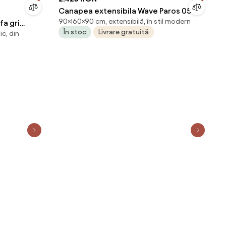
Canapea extensibila Wave Paros 05
90×160×90 cm, extensibilă, în stil modern
fa gri
În stoc
Livrare gratuită
ic, din