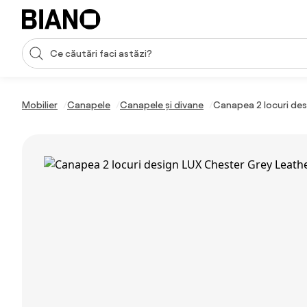
Sari peste navigare, accesează conținutul
Introducerea căutării
Sari peste conținut, mergi la subsol
Mobilier
Canapele
Canapele și divane
Canapea 2 locuri des