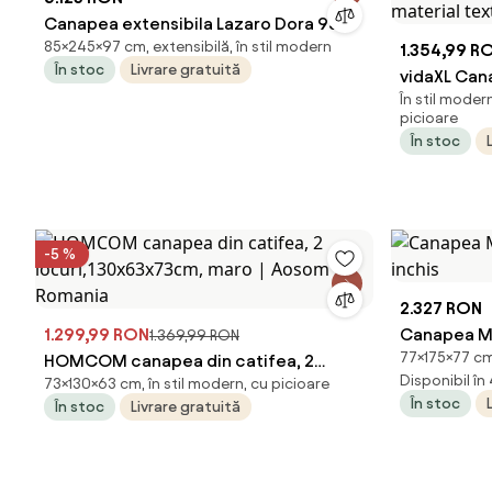
Canapea extensibila Lazaro Dora 95
85×245×97 cm, extensibilă, în stil modern
1.354,99 R
În stoc
Livrare gratuită
vidaXL Cana
În stil moder
formă de L,
picioare
textil
În stoc
-5 %
2.327 RON
1.299,99 RON
Canapea Mi
1.369,99 RON
77×175×77 cm,
HOMCOM canapea din catifea, 2
inchis
Disponibil în
73×130×63 cm, în stil modern, cu picioare
locuri,130x63x73cm, maro | Aosom
În stoc
În stoc
Livrare gratuită
Romania