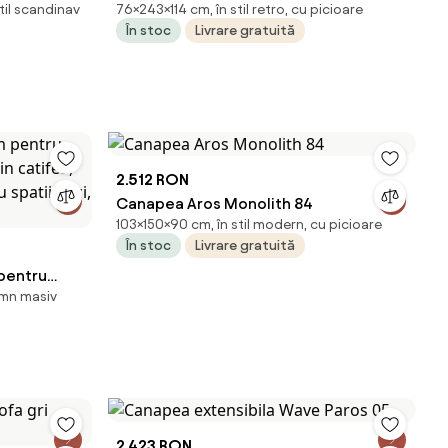
stil scandinav
76×243×114 cm, în stil retro, cu picioare
locuri, „Mercurio”
În stoc
Livrare gratuită
2.512 RON
Canapea Aros Monolith 84
103×150×90 cm, în stil modern, cu picioare
În stoc
Livrare gratuită
pentru
lemn masiv
in catifea,
ru spatii
2.423 RON