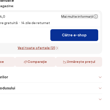
mandate
magazine:
Mai multe informații
4,0
are gratuită
14 zile de returnat
Către e-shop
Vezi toate ofertele (2)
ace
Comparaţie
Urmărește prețul
rilor
odusului