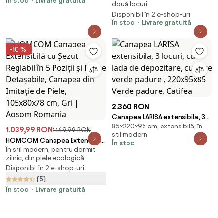
În stoc
Livrare gratuită
două locuri
Disponibil în 2 e-shop-uri
În stoc
Livrare gratuită
-10 %
2.360 RON
Canapea LARISA extensibila, 3
85×220×95 cm, extensibilă, în
locuri, cu lada de depozitare,
1.039,99 RON
1.149,99 RON
stil modern
culoare verde padure ,
HOMCOM Canapea Extensibilă
În stoc
220x95x85 Verde padure,
În stil modern, pentru dormit
cu Șezut Reglabil în 5 Poziții și
Catifea
zilnic, din piele ecologică
Perne Detașabile, Canapea din
Disponibil în 2 e-shop-uri
Imitație de Piele, 105x80x78 cm,
(5)
Gri | Aosom Romania
În stoc
Livrare gratuită