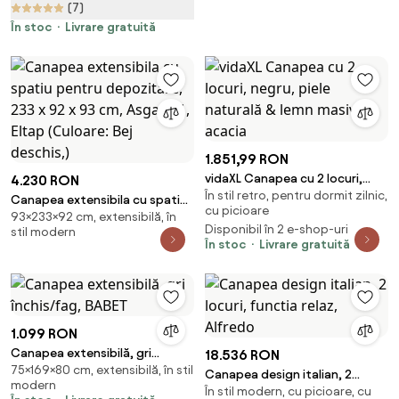
(7)
Capitonat, 102x73x81 cm,
Negru | Aosom Romania
În stoc
Livrare gratuită
1.851,99 RON
vidaXL Canapea cu 2 locuri,
4.230 RON
În stil retro, pentru dormit zilnic,
negru, piele naturală & lemn
Canapea extensibila cu spatiu
cu picioare
masiv acacia
93×233×92 cm, extensibilă, în
pentru depozitare, 233 x 92 x
Disponibil în 2 e-shop-uri
stil modern
93 cm, Asgard 1, Eltap (Culoare:
În stoc
Livrare gratuită
Bej deschis,)
1.099 RON
Canapea extensibilă, gri
18.536 RON
75×169×80 cm, extensibilă, în stil
închis/fag, BABET
Canapea design italian, 2
modern
În stil modern, cu picioare, cu
locuri, functia relaz, Alfredo