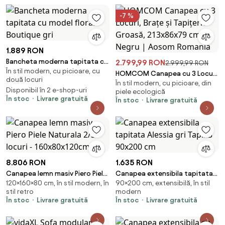
-7 %
1.889 RON
Bancheta moderna tapitata cu
2.799,99 RON
2.999,99 RON
În stil modern, cu picioare, cu
model floral Boutique gri
HOMCOM Canapea cu 3 Locuri,
două locuri
În stil modern, cu picioare, din
Brațe și Tapițerie Groasă,
Disponibil în 2 e-shop-uri
piele ecologică
213x86x79 cm, Negru | Aosom
În stoc
Livrare gratuită
În stoc
Livrare gratuită
Romania
8.806 RON
1.635 RON
Canapea lemn masiv Piero Piele
Canapea extensibila tapitata
120×160×80 cm, în stil modern, în
90×200 cm, extensibilă, în stil
Naturala 2/3 locuri -
Alessia gri Tap.23 90x200 cm
stil retro
modern
160x80x120cm
În stoc
Livrare gratuită
În stoc
Livrare gratuită