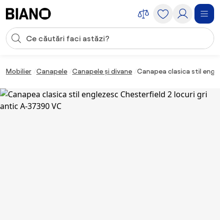
Sari peste navigare, accesează conținutul
Introducerea căutării
Sari peste conținut, mergi la subsol
Mobilier
Canapele
Canapele și divane
Canapea clasica stil engle