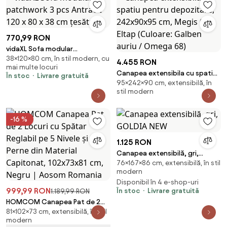
770,99 RON
vidaXL Sofa modular
38×120×80 cm, în stil modern, cu
patchwork 3 pcs Antracit 120 x
4.455 RON
mai multe locuri
80 x 38 cm țesătură
Canapea extensibila cu spatiu
În stoc
Livrare gratuită
95×242×90 cm, extensibilă, în
pentru depozitare, 242x90x95
stil modern
cm, Megis 02, Eltap (Culoare:
Galben auriu / Omega 68)
-16 %
1.125 RON
Canapea extensibilă, gri,
76×167×86 cm, extensibilă, în stil
GOLDIA NEW
modern
Disponibil în 4 e-shop-uri
999,99 RON
În stoc
Livrare gratuită
1.189,99 RON
HOMCOM Canapea Pat de 2
81×102×73 cm, extensibilă, în stil
Locuri cu Spătar Reglabil pe 5
modern
Nivele și 2 Perne din Material