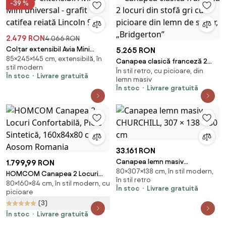
-39 %
2.479 RON
4.066 RON
Colțar extensibil Avia Mini
5.265 RON
85×245×145 cm, extensibilă, în
universal - grafit catifea reiată
Canapea clasică franceză 2
stil modern
Lincoln 90
În stil retro, cu picioare, din
locuri din stofă gri cu picioare
În stoc
Livrare gratuită
lemn masiv
din lemn de stejar, „Bridgerton”
În stoc
Livrare gratuită
33.161 RON
Canapea lemn masiv
1.799,99 RON
80×307×138 cm, în stil modern,
CHURCHILL, 307 × 138 × 80 cm
HOMCOM Canapea 2 Locuri
în stil retro
80×160×84 cm, în stil modern, cu
Confortabilă, Piele Sintetică,
În stoc
Livrare gratuită
picioare
160x84x80 cm | Aosom Romania
(3)
În stoc
Livrare gratuită