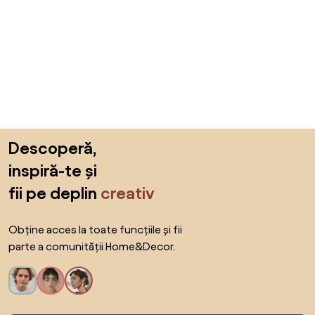
Sari peste subsol, revino la începutul paginii
Descoperă,
inspiră-te și
fii pe deplin
creativ
Obține acces la toate funcțiile și fii
parte a comunității Home&Decor.