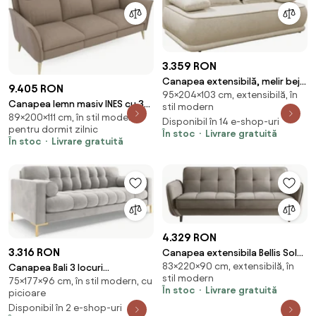
3.359 RON
Canapea extensibilă, melir bej,
9.405 RON
95×204×103 cm, extensibilă, în
LAGO
Canapea lemn masiv INES cu 3
stil modern
89×200×111 cm, în stil modern,
locuri și 2 reclinere, 200 × 111 × 89
Disponibil în 14 e-shop-uri
pentru dormit zilnic
cm
În stoc
Livrare gratuită
În stoc
Livrare gratuită
4.329 RON
3.316 RON
Canapea extensibila Bellis Sola
83×220×90 cm, extensibilă, în
18
Canapea Bali 3 locuri
stil modern
75×177×96 cm, în stil modern, cu
velvet/picioare gold L177 cm
În stoc
Livrare gratuită
picioare
Disponibil în 2 e-shop-uri