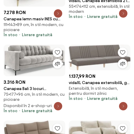
vidaXL Canapea extensibilă 2 în
55×174×112 cm, extensibilă, în stil
1, gri închis, 112x174x55 cm,
modern
7.278 RON
textil
În stoc
Livrare gratuită
Canapea lemn masiv INES cu
111×143×89 cm, în stil modern, cu
recliner, 143 × 111 × 89 cm
picioare
În stoc
Livrare gratuită
1.137,99 RON
3.316 RON
vidaXL Canapea extensibilă, gri
Extensibilă, în stil modern,
Canapea Bali 3 locuri
taupe, material textil
pentru dormit zilnic
75×177×96 cm, în stil modern, cu
velvet/picioare negre L177 cm
În stoc
Livrare gratuită
picioare
Disponibil în 2 e-shop-uri
În stoc
Livrare gratuită