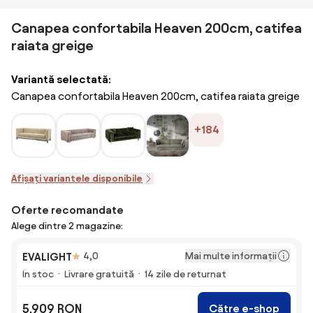
Canapea confortabila Heaven 200cm, catifea
raiata greige
Variantă selectată:
Canapea confortabila Heaven 200cm, catifea raiata greige
+184
Afișați variantele disponibile
Oferte recomandate
Alege dintre 2 magazine:
Mai multe informații
EVALIGHT
4,0
În stoc
Livrare gratuită
14 zile de returnat
5.909 RON
Către e-shop