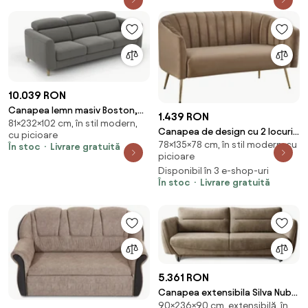
10.039 RON
Canapea lemn masiv Boston,
1.439 RON
81×232×102 cm, în stil modern,
232 × 81 × 102 cm
Canapea de design cu 2 locuri,
cu picioare
78×135×78 cm, în stil modern, cu
ţesătură Velvet maro/gold
În stoc
Livrare gratuită
picioare
crom-auriu, BAGY
Disponibil în 3 e-shop-uri
În stoc
Livrare gratuită
5.361 RON
Canapea extensibila Silva Nube
90×236×90 cm, extensibilă, în
20