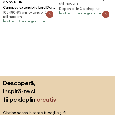
3.952 RON
stil modern
Canapea extensibila Lord Dora
Disponibil în 3 e-shop-uri
105×180×85 cm, extensibilă, în
22
În stoc
Livrare gratuită
stil modern
În stoc
Livrare gratuită
Sari peste subsol, revino la începutul paginii
Descoperă,
inspiră-te și
fii pe deplin
creativ
Obține acces la toate funcțiile și fii