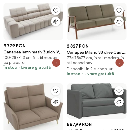
9.779 RON
2.327 RON
Canapea lemn masiv Zurich IV,
Canapea Milano 3S olive Castel
100×287×113 cm, în stil modern,
287 × 113 × 100 cm
77×175×77 cm, în stil modern, în
39/nuc inchis
cu picioare
stil scandinav
În stoc
Livrare gratuită
Disponibil în 2 e-shop-uri
În stoc
Livrare gratuită
887,99 RON