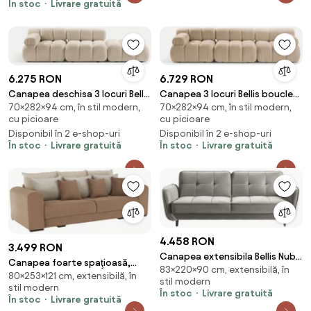
În stoc
Livrare gratuită
6.275 RON
6.729 RON
Canapea deschisa 3 locuri Bellis
Canapea 3 locuri Bellis boucle
70×282×94 cm, în stil modern,
70×282×94 cm, în stil modern,
boucle L282 cm
L282 cm
cu picioare
cu picioare
Disponibil în 2 e-shop-uri
Disponibil în 2 e-shop-uri
În stoc
Livrare gratuită
În stoc
Livrare gratuită
4.458 RON
3.499 RON
Canapea extensibila Bellis Nube
Canapea foarte spaţioasă,
83×220×90 cm, extensibilă, în
3
80×253×121 cm, extensibilă, în
maro deschis, bej, crem, GILEN
stil modern
stil modern
BIG SOFA
În stoc
Livrare gratuită
În stoc
Livrare gratuită