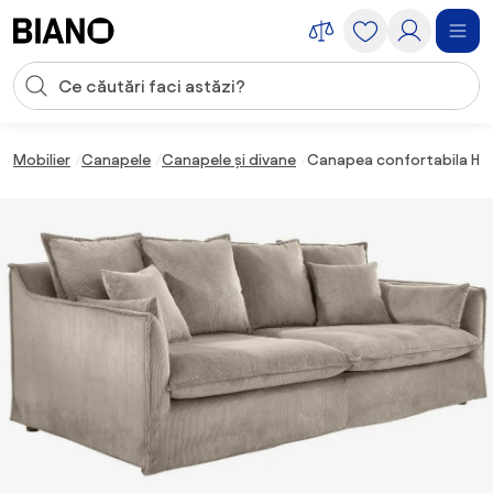
Sari peste navigare, accesează conținutul
Introducerea căutării
Sari peste conținut, mergi la subsol
Mobilier
Canapele
Canapele și divane
Canapea confortabila Hea