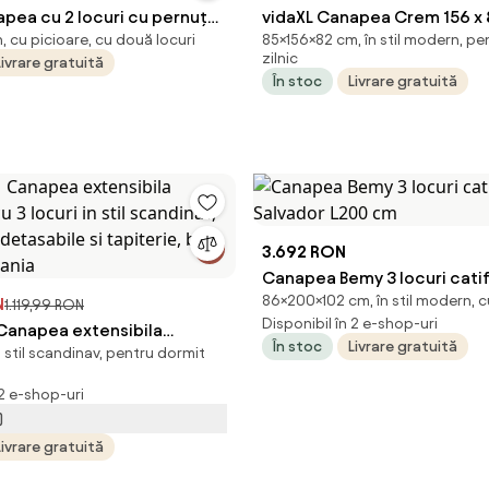
pea cu 2 locuri cu pernuțe,
vidaXL Canapea Crem 156 x 
n, cu picioare, cu două locuri
85×156×82 cm, în stil modern, pe
m, textil
țesătură
zilnic
Livrare gratuită
În stoc
Livrare gratuită
3.692 RON
Canapea Bemy 3 locuri cati
86×200×102 cm, în stil modern, c
N
Salvador L200 cm
1.119,99 RON
Disponibil în 2 e-shop-uri
napea extensibila
În stoc
Livrare gratuită
în stil scandinav, pentru dormit
cu 3 locuri in stil scandinav,
e detasabile si tapiterie, bej
 2 e-shop-uri
mania
)
Livrare gratuită