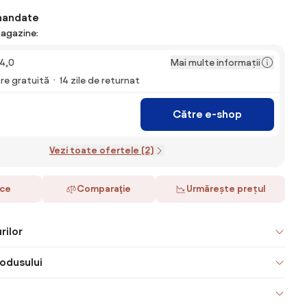
mandate
magazine:
Mai multe informații
4,0
are gratuită
14 zile de returnat
Către e-shop
Vezi toate ofertele (2)
ace
Comparaţie
Urmărește prețul
rilor
odusului