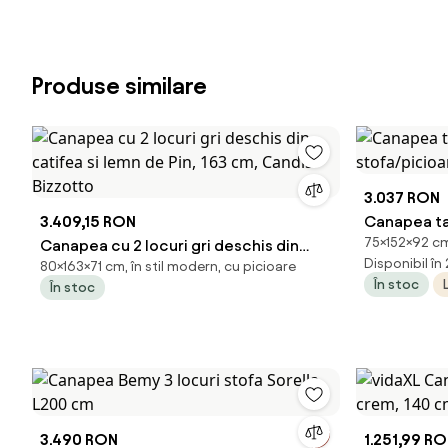
Produse similare
3.037 RON
3.409,15 RON
Canapea tap
75×152×92 cm,
Canapea cu 2 locuri gri deschis din
stofa/picio
Disponibil în
80×163×71 cm, în stil modern, cu picioare
catifea si lemn de Pin, 163 cm, Candis
În stoc
În stoc
Bizzotto
3.490 RON
1.251,99 R