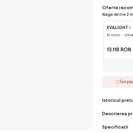
Oferte reco
Alege dintre 2 
EVALIGHT
În stoc
Livr
13.118 RON
Îmi pl
Istoricul prețu
Descrierea pr
Specificații