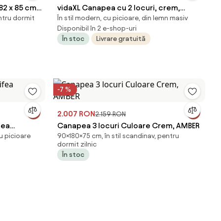
82 x 85 cm
vidaXL Canapea cu 2 locuri, crem,
ntru dormit
În stil modern, cu picioare, din lemn masiv
material textil
Disponibil în 2 e-shop-uri
În stoc
Livrare gratuită
-7 %
2.007 RON
2.159 RON
fea
Canapea 3 locuri Culoare Crem, AMBER
u picioare
90×180×75 cm, în stil scandinav, pentru
dormit zilnic
În stoc