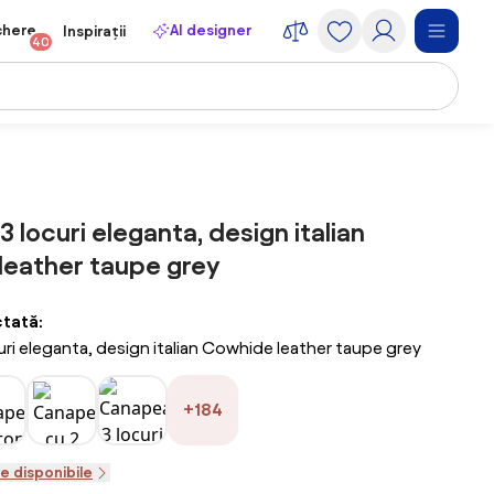
chere
AI designer
Inspirații
40
 locuri eleganta, design italian
leather taupe grey
ctată:
ri eleganta, design italian Cowhide leather taupe grey
+184
le disponibile