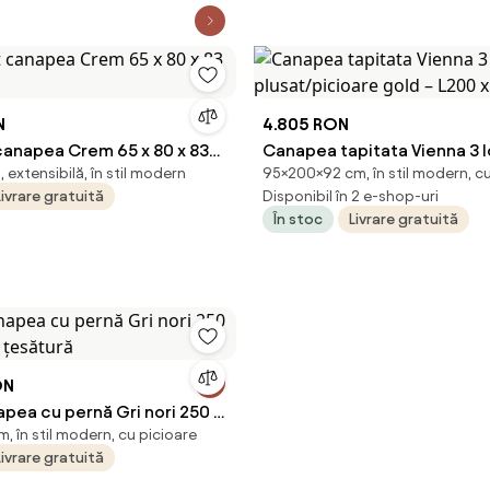
N
4.805 RON
 canapea Crem 65 x 80 x 83
Canapea tapitata Vienna 3 l
extensibilă, în stil modern
95×200×92 cm, în stil modern, cu
a
plusat/picioare gold – L200 
Livrare gratuită
Disponibil în 2 e-shop-uri
În stoc
Livrare gratuită
ON
pea cu pernă Gri nori 250 x
 în stil modern, cu picioare
 țesătură
Livrare gratuită