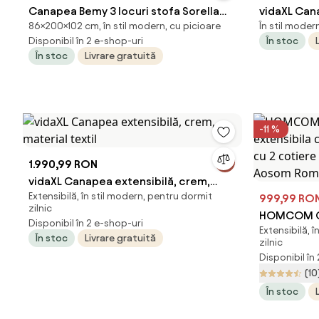
Canapea Bemy 3 locuri stofa Sorella
vidaXL Cana
86×200×102 cm, în stil modern, cu picioare
În stil moder
L200 cm
crem, 140 c
Disponibil în 2 e-shop-uri
În stoc
În stoc
Livrare gratuită
-11 %
1.990,99 RON
vidaXL Canapea extensibilă, crem,
Extensibilă, în stil modern, pentru dormit
material textil
999,99 RO
zilnic
HOMCOM Ca
Disponibil în 2 e-shop-uri
Extensibilă, 
extensibila 
În stoc
Livrare gratuită
zilnic
cu 2 cotier
Disponibil în
| Aosom Ro
(10
În stoc