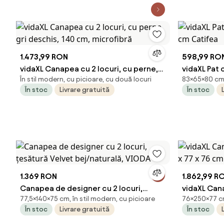
1.473,99 RON
598,99 RO
vidaXL Canapea cu 2 locuri, cu perne,
vidaXL Pat
În stil modern, cu picioare, cu două locuri
83×65×80 cm, 
gri deschis, 140 cm, microfibră
cm Catife
În stoc
Livrare gratuită
În stoc
1.369 RON
1.862,99 R
Canapea de designer cu 2 locuri,
vidaXL Cana
77,5×140×75 cm, în stil modern, cu picioare
76×250×77 cm,
ţesătură Velvet bej/naturală, VIODA
77 x 76 cm
În stoc
Livrare gratuită
În stoc