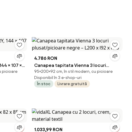
4.786 RON
44 × 107 ×
Canapea tapitata Vienna 3 locuri
u picioare
95×200×92 cm, în stil modern, cu picioare
plusat/picioare negre – L200 x l92 x
Disponibil în 3 e-shop-uri
h95
În stoc
Livrare gratuită
1.033,99 RON