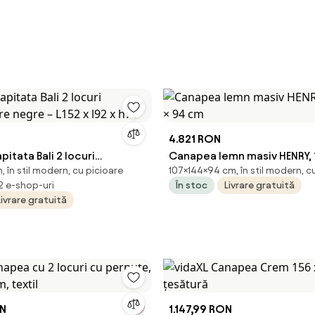
4.821 RON
itata Bali 2 locuri
Canapea lemn masiv HENRY, 1
 în stil modern, cu picioare
107×144×94 cm, în stil modern, c
are negre – L152 x l92 x h75
94 cm
 2 e-shop-uri
În stoc
Livrare gratuită
Livrare gratuită
ON
1.147,99 RON