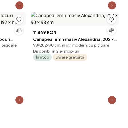
11.849 RON
ocuri
Canapea lemn masiv Alexandria, 202 ×
 picioare
98×202×90 cm, în stil modern, cu picioare
x l92 x h95
90 × 98 cm
Disponibil în 2 e-shop-uri
În stoc
Livrare gratuită