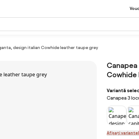
Vou
ganta, design italian Cowhide leather taupe grey
Canapea 3
Cowhide 
Variantă sele
Canapea 3 locu
Afișați variante