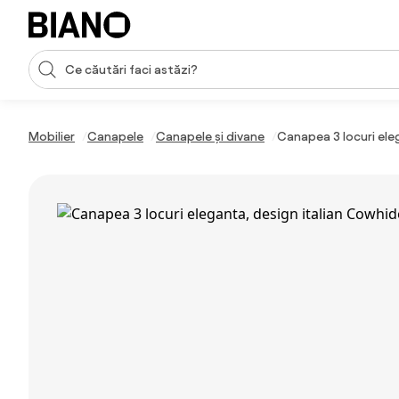
Sari peste navigare, accesează conținutul
Introducerea căutării
Sari peste conținut, mergi la subsol
Mobilier
Canapele
Canapele și divane
Canapea 3 locuri ele