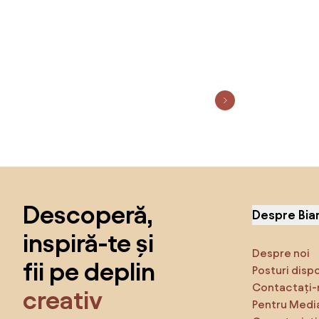
Sari peste subsol, revino la începutul paginii
Descoperă,
Despre Bia
inspiră-te și
Despre noi
fii pe deplin
Posturi disp
Contactați-
creativ
Pentru Medi