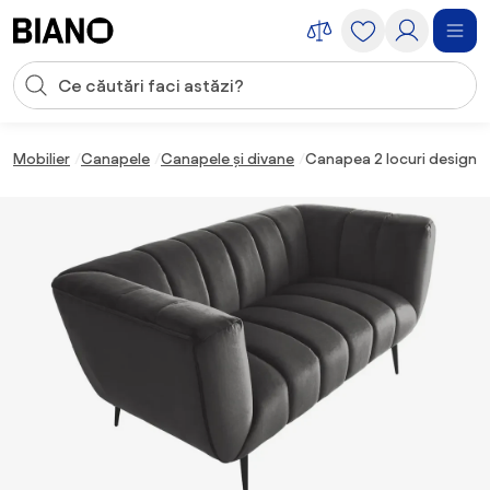
Sari peste navigare, accesează conținutul
Introducerea căutării
Sari peste conținut, mergi la subsol
Mobilier
Canapele
Canapele și divane
Canapea 2 locuri design e