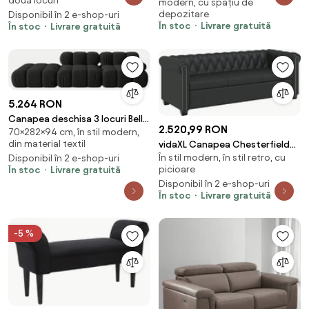
două locuri
modern, cu spațiu de
depozitare
Disponibil în 2 e-shop-uri
În stoc
Livrare gratuită
În stoc
Livrare gratuită
5.264 RON
Canapea deschisa 3 locuri Bellis
2.520,99 RON
70×282×94 cm, în stil modern,
catifea L282 cm
din material textil
vidaXL Canapea Chesterfield
În stil modern, în stil retro, cu
cu 3 locuri, piele artificială,
Disponibil în 2 e-shop-uri
picioare
În stoc
Livrare gratuită
negru
Disponibil în 2 e-shop-uri
În stoc
Livrare gratuită
-5 %