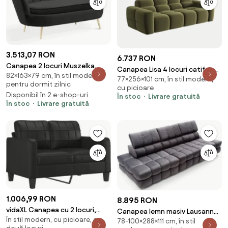
3.513,07 RON
6.737 RON
Canapea 2 locuri Muszelka
Canapea Lisa 4 locuri catifea
82×163×79 cm, în stil modern,
neagra – H82 cm
77×256×101 cm, în stil modern,
L256 cm
pentru dormit zilnic
cu picioare
Disponibil în 2 e-shop-uri
În stoc
Livrare gratuită
În stoc
Livrare gratuită
1.006,99 RON
8.895 RON
vidaXL Canapea cu 2 locuri,
Canapea lemn masiv Lausanne
În stil modern, cu picioare, cu
negru, 120 cm, piele ecologică
78-100×288×111 cm, în stil
cu Depozitare