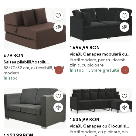
1.494,99 RON
vidaXL Canapea modulară cu
679 RON
În stil modern, pentru dormit
perne, negru, catifea
Saltea pliabilă/fotoliu
zilnic, cu picioare
53×70×82 cm, extensibilă, în stil
extensibil, 2 in 1, maro Taupe,
În stoc
Livrare gratuită
modern
PELOS
În stoc
1.534,99 RON
vidaXL Canapea cu 3 locuri și
În stil modern, cu picioare, din
taburet, negru, 180 cm, catifea
1.653,99 RON