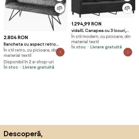
1.294,99 RON
vidaXL Canapea cu 3 locuri,
În stil modern, cu picioare, din
Negru, 180 cm, catifea
2.804 RON
material textil
Bancheta cu aspect retro
În stoc
Livrare gratuită
În stil retro, cu picioare, din
Euphoria 160cm, gri inchis
material textil
Disponibil în 2 e-shop-uri
În stoc
Livrare gratuită
Sari peste subsol, revino la începutul paginii
Descoperă,