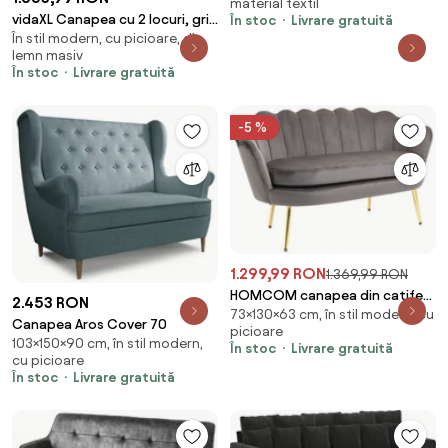
material textil
vidaXL Canapea cu 2 locuri, gri
În stoc
Livrare gratuită
În stil modern, cu picioare, din
închis, material textil
lemn masiv
În stoc
Livrare gratuită
-5 %
1.299,99 RON
1.369,99 RON
HOMCOM canapea din catifea,
2.453 RON
73×130×63 cm, în stil modern, cu
2 locuri,130x63x73cm, maro |
Canapea Aros Cover 70
picioare
Aosom Romania
103×150×90 cm, în stil modern,
În stoc
Livrare gratuită
cu picioare
În stoc
Livrare gratuită