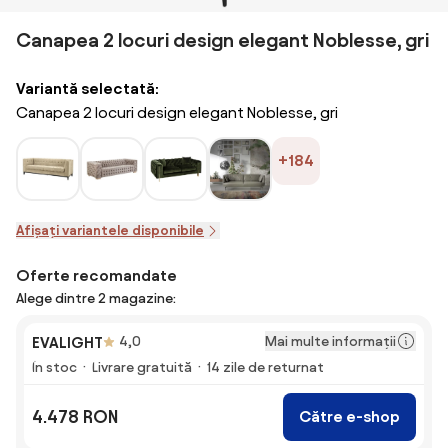
Canapea 2 locuri design elegant Noblesse, gri
Variantă selectată:
Canapea 2 locuri design elegant Noblesse, gri
+184
Afișați variantele disponibile
Oferte recomandate
Alege dintre 2 magazine:
Mai multe informații
EVALIGHT
4,0
În stoc
Livrare gratuită
14 zile de returnat
4.478 RON
Către e-shop