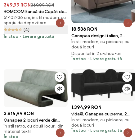
349,99 RON
369,99 RON
HOMCOM Bancă de Capăt de
51×102×36 cm, în stil modern, cu
Pat cu Cotiere Rulate, Bancă
spațiu de depozitare
Căptușită pentru Dormitor,
18.536 RON
(4)
102x36x51 cm, Negru | Aosom
Canapea design italian, 2
Romania
În stoc
Livrare gratuită
În stil modern, cu picioare, cu
locuri, functia relaz, Alfredo
două locuri
Disponibil în 2 e-shop-uri
În stoc
Livrare gratuită
1.394,99 RON
3.814,99 RON
vidaXL Canapea cu perne, 2
În stil modern, cu picioare, cu
Canapea 2 locuri verde din
locuri, negru, catifea
două locuri
În stil retro, cu două locuri, din
catifea, „Tribeca”
În stoc
Livrare gratuită
material textil
În stoc