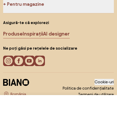
Pentru magazine
Asigură-te că explorezi
Produse
Inspirații
AI designer
Ne poți găsi pe rețelele de socializare
Cookie-uri
Politica de confidențialitate
Termeni de utilizare
Alege țara
© 2026 Biano s.r.o.
De la 4.478 RON
Arată ofertele
în magazinele online 2