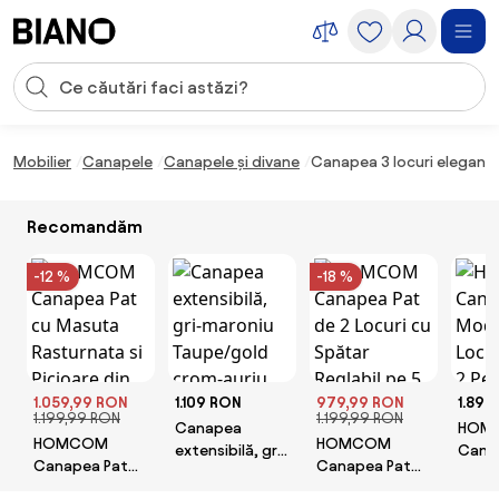
Sari peste navigare, accesează conținutul
Introducerea căutării
Sari peste conținut, mergi la subsol
Mobilier
Canapele
Canapele și divane
Canapea 3 locuri elegant
Recomandăm
-12 %
-18 %
1.059,99 RON
1.109 RON
979,99 RON
1.899
1.199,99 RON
1.199,99 RON
Canapea
HOM
HOMCOM
HOMCOM
extensibilă, gri-
Cana
Canapea Pat
Canapea Pat
maroniu
Mode
cu Masuta
de 2 Locuri cu
Taupe/gold
Locuri