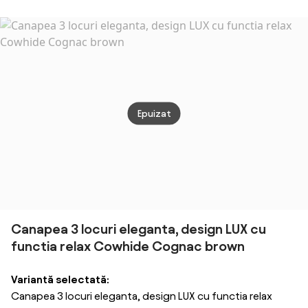
Rasturnata si
Spătar Reglabil
crom-auriu,
Perne
Picioare din
pe 5 Nivele și 2
ALISIA
Detaș
Lemn Masiv Gri
Perne din
Spați
deschis |
Material
Depoz
Aosom Romania
Capitonat,
135x7
102x73x81 cm,
Gri |
Gri Închis |
Roma
Aosom Romania
Epuizat
Canapea 3 locuri eleganta, design LUX cu
functia relax Cowhide Cognac brown
Variantă selectată:
Canapea 3 locuri eleganta, design LUX cu functia relax