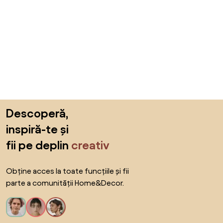
Sari peste subsol, revino la începutul paginii
Descoperă,
inspiră-te și
fii pe deplin
creativ
Obține acces la toate funcțiile și fii
parte a comunității Home&Decor.