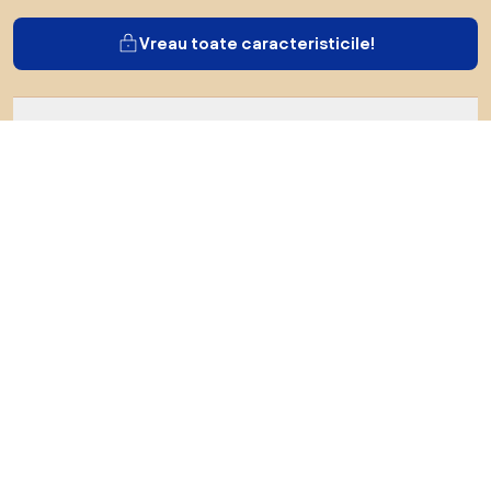
Vreau toate caracteristicile!
Despre Biano
Pentru utilizatori
Pentru magazine
Asigură-te că explorezi
Produse
Inspirații
AI designer
Ne poți găsi pe rețelele de socializare