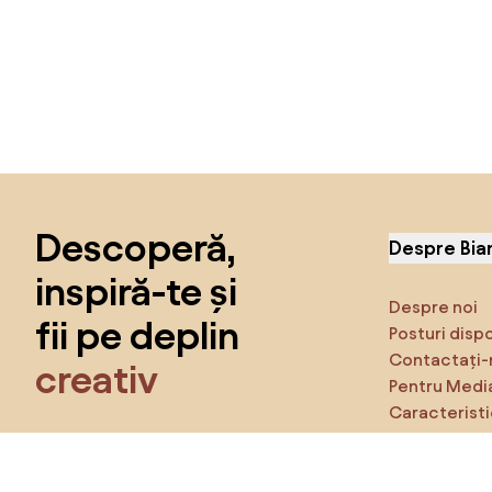
Sari peste subsol, revino la începutul paginii
Descoperă,
Despre Bia
inspiră-te și
Despre noi
fii pe deplin
Posturi disp
Contactați-
creativ
Pentru Medi
Caracteristi
Obține acces la toate funcțiile și fii
parte a comunității Home&Decor.