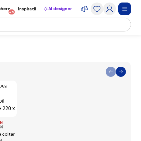
chere
AI designer
Inspirații
46
ON
ON
 coltar
il