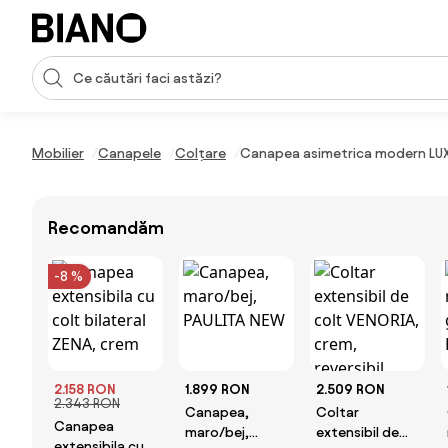
Sari peste navigare, accesează conținutul
Introducerea căutării
Sari peste conținut, mergi la subsol
Mobilier
Canapele
Colțare
Canapea asimetrica modern LUX
Recomandăm
-8 %
2.158 RON
1.899 RON
2.509 RON
2.343 RON
Canapea,
Coltar
Canapea
maro/bej,
extensibil de
extensibila cu