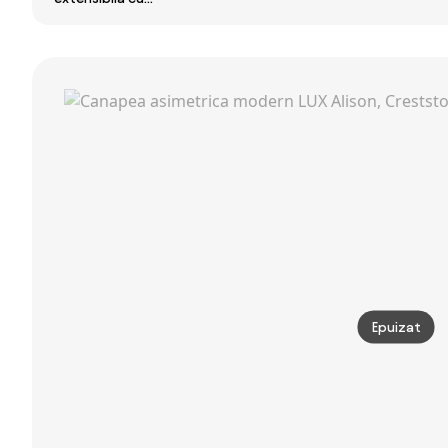
PAULITA NEW
colt VENORIA,
colt bilateral
crem, reversibil,
ZENA, crem
220x143 cm + 2
perne GRATUIT
Epuizat