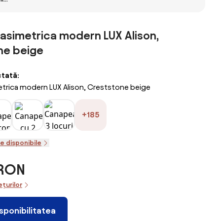
220 x
la –
simetrica modern LUX Alison,
ne beige
ctată:
trica modern LUX Alison, Creststone beige
+185
le disponibile
 RON
ețurilor
isponibilitatea