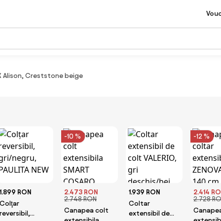
Vou
 Alison, Creststone beige
-10 %
-12 %
1.899 RON
2.473 RON
1.939 RON
2.414 R
2.748 RON
2.728 R
Colţar
Coltar
Canapea colt
Canapea
reversibil,
extensibil de
extensibila
extensib