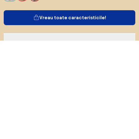
Vreau toate caracteristicile!
Despre Biano
Pentru utilizatori
Pentru magazine
Asigură-te că explorezi
Produse
Inspirații
AI designer
Ne poți găsi pe rețelele de socializare