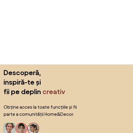
Sari peste subsol, revino la începutul paginii
Descoperă,
inspiră-te și
fii pe deplin
creativ
Obține acces la toate funcțiile și fii
parte a comunității Home&Decor.