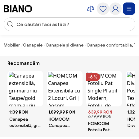
Sari peste navigare, accesează conținutul
Introducerea căutării
Sari peste conținut, mergi la subsol
Mobilier
Canapele
Canapele și divane
Canapea confortabila, Te
Recomandăm
-6 %
1.109 RON
1.899,99 RON
639,99 RON
1.329
679,99 RON
Canapea
HOMCOM
HOM
HOMCOM
extensibilă, gri-
Canapea
Divan
Fotoliu Pat
maroniu
Extensibila cu 2
in Te
Single Pliabil
Taupe/gold
Locuri, Gri |
Effet